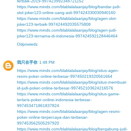
terbaik-2019-997423992348721152
https://www.minds.com/blablalalaanjay/blog/bandar-judi-
slot-joker123-online-uang-asli-997424330030940160
https://www.minds.com/blablalalaanjay/blog/agen-slot-
joker123-terbaik-997424492035575808
https://www.minds.com/blablalalaanjay/blog/agen-judi-
joker123-ternama-di-indonesia-997424592128446464
Odpowiedz
我只在乎你
1:48 PM
https://www.minds.com/blablalalaanjay/blog/situs-agen-
resmi-poker-online-terbesar-997450219320561664
https://www.minds.com/blablalalaanjay/blog/situs-membuat-
id-judi-poker-online-terbesar-997452103624216576
https://www.minds.com/blablalalaanjay/blog/situs-game-
terlaris-poker-online-indonesia-terbesar-
997453471861837824
https://www.minds.com/blablalalaanjay/blog/agen-resmi-
poker-online-terpercaya-dan-terbesar-
997453562505297920
https://www.minds.com/blablalalaanjay/blog/bergabung-judi-