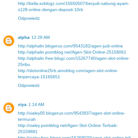
http://bella.ezblogz.com/15650507/berjudi-sabung-ayam-
s128-online-dengan-deposit-10rb
Odpowiedz
alpha
12:28 AM
http://alphalin.blogerus.com/9543182/agen-judi-online
http://alphalin.pointblog.net/Agen-Slot-Online-25158061
http://alphalin.free-blogz.com/15267740/agen-slot-online-
25ribu
http://slotonline25rb.amoblog.com/agen-slot-online-
terpercaya-15165651
Odpowiedz
xiya
1:14 AM
http://xialey05.blogerus.com/9543937/agen-slot-online-
termurah
http://xialey.pointblog.net/Agen-Slot-Online-Terbaik-
25159881
http://xialey.free-blogz.com/15269020/agen-slot-online-trik-