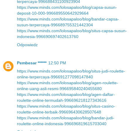
terpercaya-996688431100923904
https://www.minds.com/lolosapaloo/blog/capsa-susun-
deposit-10-000-996689550642929664
https://www.minds.com/lolosapaloo/blog/bandar-capsa-
susun-terpercaya-996689755321442304
https://www.minds.com/lolosapaloo/blog/situs-capsa-susun-
indonesia-996690697402613760
Odpowiedz
Pembesar ******
12:50 PM
https://www.minds.com/lolosapaloo/blog/situs-judi-roulette-
online-terpercaya-996691277098147840
https://www.minds.com/lolosapaloo/blog/agen-roulette-
online-uang-asli-resmi-996695840240455680
https://www.minds.com/lolosapaloo/blog/agen-daftar-
roulette-online-termudah-996696218127343616
https://www.minds.com/lolosapaloo/blog/situs-casino-
roulette-online-terbaik-996696430628507648
https://www.minds.com/lolosapaloo/blog/bandar-judi-
roulette-online-indonesia-996696819615703040