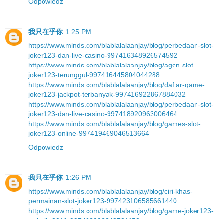
Odpowiedz
我只在乎你
1:25 PM
https://www.minds.com/blablalalaanjay/blog/perbedaan-slot-
joker123-dan-live-casino-997416348926574592
https://www.minds.com/blablalalaanjay/blog/agen-slot-
joker123-terunggul-997416445804044288
https://www.minds.com/blablalalaanjay/blog/daftar-game-
joker123-jackpot-terbanyak-997416922867884032
https://www.minds.com/blablalalaanjay/blog/perbedaan-slot-
joker123-dan-live-casino-997418920963006464
https://www.minds.com/blablalalaanjay/blog/games-slot-
joker123-online-997419469046513664
Odpowiedz
我只在乎你
1:26 PM
https://www.minds.com/blablalalaanjay/blog/ciri-khas-
permainan-slot-joker123-997423106585661440
https://www.minds.com/blablalalaanjay/blog/game-joker123-