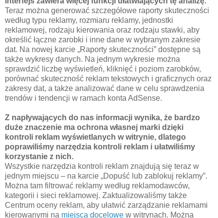
interfejs zawiera więcej funkcji ułatwiających tę analizę.
Teraz można generować szczegółowe raporty skuteczności
według typu reklamy, rozmiaru reklamy, jednostki
reklamowej, rodzaju kierowania oraz rodzaju stawki, aby
określić łączne zarobki i inne dane w wybranym zakresie
dat. Na nowej karcie „Raporty skuteczności” dostępne są
także wykresy danych. Na jednym wykresie można
sprawdzić liczbę wyświetleń, kliknięć i poziom zarobków,
porównać skuteczność reklam tekstowych i graficznych oraz
zakresy dat, a także analizować dane w celu sprawdzenia
trendów i tendencji w ramach konta AdSense.
Z napływających do nas informacji wynika, że bardzo
duże znaczenie ma ochrona własnej marki dzięki
kontroli reklam wyświetlanych w witrynie, dlatego
poprawiliśmy narzędzia kontroli reklam i ułatwiliśmy
korzystanie z nich.
Wszystkie narzędzia kontroli reklam znajdują się teraz w
jednym miejscu – na karcie „Dopuść lub zablokuj reklamy”.
Można tam filtrować reklamy według reklamodawców,
kategorii i sieci reklamowej. Zaktualizowaliśmy także
Centrum oceny reklam, aby ułatwić zarządzanie reklamami
kierowanymi na
miejsca docelowe
w witrynach. Można