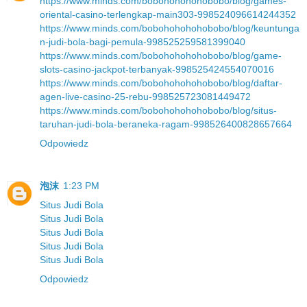
https://www.minds.com/bobohohohohobobo/blog/games-
oriental-casino-terlengkap-main303-998524096614244352
https://www.minds.com/bobohohohohobobo/blog/keuntunga
n-judi-bola-bagi-pemula-998525259581399040
https://www.minds.com/bobohohohohobobo/blog/game-
slots-casino-jackpot-terbanyak-998525424554070016
https://www.minds.com/bobohohohohobobo/blog/daftar-
agen-live-casino-25-rebu-998525723081449472
https://www.minds.com/bobohohohohobobo/blog/situs-
taruhan-judi-bola-beraneka-ragam-998526400828657664
Odpowiedz
泡沫
1:23 PM
Situs Judi Bola
Situs Judi Bola
Situs Judi Bola
Situs Judi Bola
Situs Judi Bola
Odpowiedz