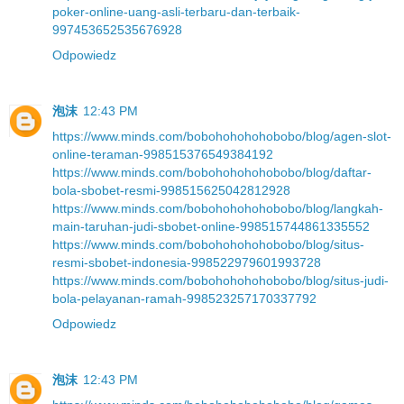
poker-online-uang-asli-terbaru-dan-terbaik-
997453652535676928
Odpowiedz
泡沫
12:43 PM
https://www.minds.com/bobohohohohobobo/blog/agen-slot-
online-teraman-998515376549384192
https://www.minds.com/bobohohohohobobo/blog/daftar-
bola-sbobet-resmi-998515625042812928
https://www.minds.com/bobohohohohobobo/blog/langkah-
main-taruhan-judi-sbobet-online-998515744861335552
https://www.minds.com/bobohohohohobobo/blog/situs-
resmi-sbobet-indonesia-998522979601993728
https://www.minds.com/bobohohohohobobo/blog/situs-judi-
bola-pelayanan-ramah-998523257170337792
Odpowiedz
泡沫
12:43 PM