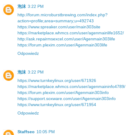
泡沫
3:22 PM
http://forum.microburstbrewing.com/index.php?
action=profile;area=summary;u=492743
https://www.spreaker.com/user/main303site
https://marketplace.whmcs.com/user/agenmainlife1652/
http://ask.repairmsexcel.com/user/Agenmain303life
https://forum.plexim.com/user/Agenmain303life
Odpowiedz
泡沫
3:22 PM
https://www.turnkeylinux.org/user/671926
https://marketplace.whmcs.com/user/agenmaininfo4789/
https://forum.plexim.com/user/Agenmain303info
https://support.soxware.com/user/Agenmain303info
https://www.turnkeylinux.org/user/671954
Odpowiedz
Staffseo
10:05 PM