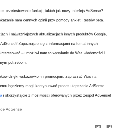
 przetestowanie funkcji, takich jak nowy interfejs AdSense?
azanie nam cennych opinii przy pomocy ankiet i testów beta.
ach i najważniejszych aktualizacjach innych produktów Google,
AdSense? Zapoznajcie się z informacjami na temat innych
ainteresować – umożliwi nam to wysyłanie do Was wiadomości i
lnym potrzebom.
bków dzięki wskazówkom i promocjom, zapraszać Was na
i temu będziemy mogli kontynuować proces ulepszania AdSense.
ia
i skorzystajcie z możliwości oferowanych przez zespół AdSense!
side AdSense