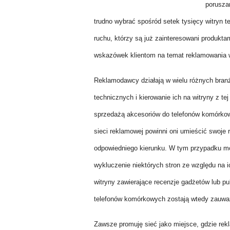
poruszan
trudno wybrać spośród setek tysięcy witryn t
ruchu, którzy są już zainteresowani produkt
wskazówek klientom na temat reklamowania w
Reklamodawcy działają w wielu różnych bran
technicznych i kierowanie ich na witryny z tej
sprzedażą akcesoriów do telefonów komórkowyc
sieci reklamowej powinni oni umieścić swoje
odpowiedniego kierunku. W tym przypadku moj
wykluczenie niektórych stron ze względu na 
witryny zawierające recenzje gadżetów lub p
telefonów komórkowych zostają wtedy zauwa
Zawsze promuję sieć jako miejsce, gdzie re