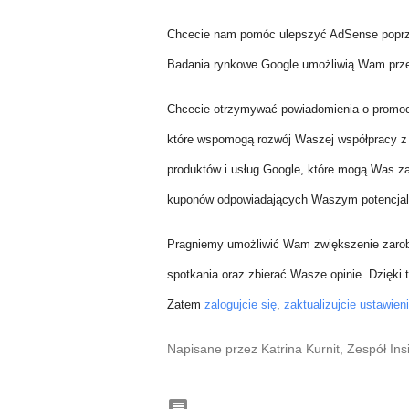
Chcecie nam pomóc ulepszyć AdSense poprzez
Badania rynkowe Google umożliwią Wam przek
Chcecie otrzymywać powiadomienia o promocj
które wspomogą rozwój Waszej współpracy z 
produktów i usług Google, które mogą Was z
kuponów odpowiadających Waszym potencja
Pragniemy umożliwić Wam zwiększenie zaro
spotkania oraz zbierać Wasze opinie. Dzięk
Zatem
zalogujcie się
,
zaktualizujcie ustawien
Napisane przez Katrina Kurnit, Zespół In
