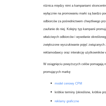
różnica między nimi a kampaniami skoncentr
wyłącznie na promowaniu marki są bardzo podo
odbiorców za pośrednictwem chwytliwego prz
zaufanie do niej. Kolejny typ kampanii promu
właściwych odbiorców i wywołanie określonego
zwiększone wyszukiwanie pojęć związanych z
reklamodawcy oraz interakcję użytkowników w
W osiągnięciu powyższych celów pomagają na
promujących markę:
model cenowy CPM
krótkie terminy (określone, krótkie
reklamy graficzne