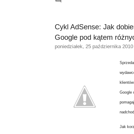
Cykl AdSense: Jak dobie
Google pod kątem różn
poniedziałek, 25 października 2010
Sprzed
wydawcó
klientó
Google 
pomagaj
nadchod
Jak kor