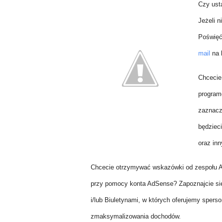
Czy ust
Jeżeli n
Poświęć
mail
na k
Chcecie
program
zaznacz
będziec
oraz in
Chcecie otrzymywać wskazówki od zespołu 
przy pomocy konta AdSense? Zapoznajcie si
i/lub Biuletynami, w których oferujemy sper
zmaksymalizowania dochodów.