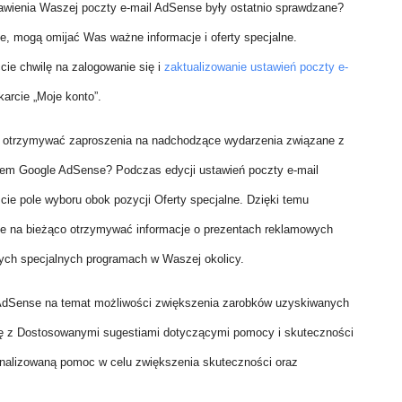
awienia Waszej poczty e-mail AdSense były ostatnio sprawdzane?
ie, mogą omijać Was ważne informacje i oferty specjalne.
cie chwilę na zalogowanie się i
zaktualizowanie ustawień poczty e-
arcie „Moje konto”.
 otrzymywać zaproszenia na nadchodzące wydarzenia związane z
em Google AdSense? Podczas edycji ustawień poczty e-mail
cie pole wyboru obok pozycji Oferty specjalne. Dzięki temu
ie na bieżąco otrzymywać informacje o prezentach reklamowych
nych specjalnych programach w Waszej okolicy.
AdSense na temat możliwości zwiększenia zarobków uzyskiwanych
ę z Dostosowanymi sugestiami dotyczącymi pomocy i skuteczności
sonalizowaną pomoc w celu zwiększenia skuteczności oraz