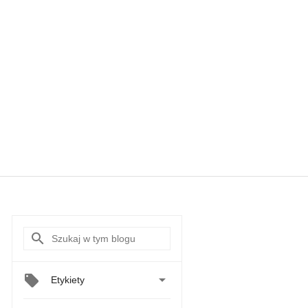

Etykiety