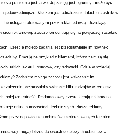
ie się po niej nie jest łatwe. Jej zasięg jest ogromny i może być
e najodpowiedniejsze. Kluczem jest odnalezienie takich uczestników
ami lub usługami oferowanymi przez reklamodawcę. Udzielając
 sieci reklamowej, zawsze koncentruję się na powyższej zasadzie.
żach. Częścią mojego zadania jest przedstawianie im nowinek
 dziedziny. Pracuję na przykład z klientami, którzy zajmują się
h, takich jak etui, obudowy, czy ładowarki. Gdzie w rozległej
 reklamy? Zadaniem mojego zespołu jest wskazanie im
e zalecenie obejmowałoby wybranie kilku rodzajów witryn oraz
ich mniejszą trafność. Reklamodawcy często kierują reklamy na
ublikacje online o nowościach technicznych. Nasze reklamy
żone przez odpowiednich odbiorców zainteresowanych tematem.
klamodawcy mogą dotrzeć do swoich docelowych odbiorców w