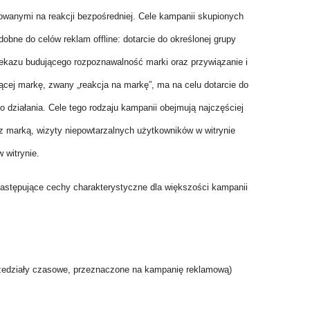
owanymi na reakcji bezpośredniej. Cele kampanii skupionych
bne do celów reklam offline: dotarcie do określonej grupy
ekazu budującego rozpoznawalność marki oraz przywiązanie i
jącej markę, zwany „reakcja na markę”, ma na celu dotarcie do
 działania. Cele tego rodzaju kampanii obejmują najczęściej
 marką, wizyty niepowtarzalnych użytkowników w witrynie
 witrynie.
stępujące cechy charakterystyczne dla większości kampanii
 przedziały czasowe, przeznaczone na kampanię reklamową)