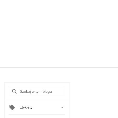

Etykiety