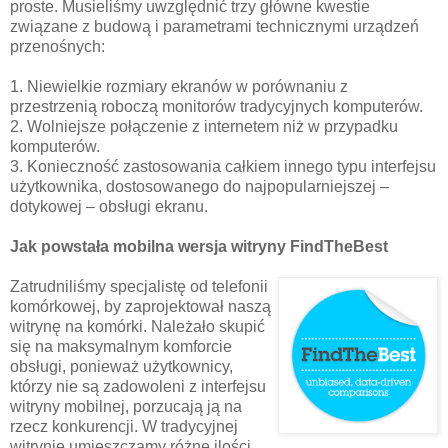
proste. Musieliśmy uwzględnić trzy główne kwestie
związane z budową i parametrami technicznymi urządzeń
przenośnych:
1. Niewielkie rozmiary ekranów w porównaniu z
przestrzenią roboczą monitorów tradycyjnych komputerów.
2. Wolniejsze połączenie z internetem niż w przypadku
komputerów.
3. Konieczność zastosowania całkiem innego typu interfejsu
użytkownika, dostosowanego do najpopularniejszej –
dotykowej – obsługi ekranu.
Jak powstała mobilna wersja witryny FindTheBest
Zatrudniliśmy specjalistę od telefonii
komórkowej, by zaprojektował naszą
witrynę na komórki. Należało skupić
się na maksymalnym komforcie
obsługi, ponieważ użytkownicy,
którzy nie są zadowoleni z interfejsu
witryny mobilnej, porzucają ją na
rzecz konkurencji. W tradycyjnej
witrynie umieszczamy różne ilości