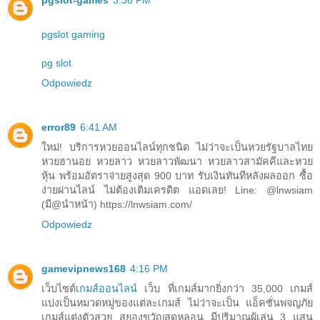
pgslot-games
3:36 PM
pgslot gaming
pg slot
Odpowiedz
error89
6:41 AM
ใหม่! บริการหวยออนไลน์ทุกชนิด ไม่ว่าจะเป็นหวยรัฐบาลไทย
หวยฮานอย หวยลาว หวยลาวพัฒนา หวยลาวสามัคคีและหวย
หุ้น พร้อมอัตราจ่ายสูงสุด 900 บาท รับเงินทันทีหลังผลออก ซื้อ
ง่ายผ่านไลน์ ไม่ต้องเติมเครดิต แอดเลย! Line: @lnwsiam
(มี@นำหน้า) https://lnwsiam.com/
Odpowiedz
gamevipnews168
4:16 PM
เว็บไซต์
เกมส์ออนไลน์
เว็บ ที่เกมส์มากยิ่งกว่า 35,000 เกมส์
แบ่งเป็นหมวดหมู่ของแต่ละเกมส์ ไม่ว่าจะเป็น แอ็คชั่นพจญภัย
เกมส์แต่งตัวสวย สยองขวัญสุดหลอน มีปริมาณผู้เล่น 3 แสน