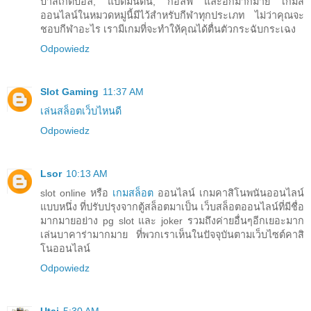
บาสเก็ตบอล, แบดมินตัน, กอล์ฟ และอีกมากมาย เกมส์
ออนไลน์ในหมวดหมู่นี้มีไว้สำหรับกีฬาทุกประเภท ไม่ว่าคุณจะ
ชอบกีฬาอะไร เรามีเกมที่จะทำให้คุณได้ตื่นตัวกระฉับกระเฉง
Odpowiedz
Slot Gaming
11:37 AM
เล่นสล็อตเว็บไหนดี
Odpowiedz
Lsor
10:13 AM
slot online หรือ
เกมสล็อต
ออนไลน์ เกมคาสิโนพนันออนไลน์
แบบหนึ่ง ที่ปรับปรุงจากตู้สล็อตมาเป็น เว็บสล็อตออนไลน์ที่มีชื่อ
มากมายอย่าง pg slot และ joker รวมถึงค่ายอื่นๆอีกเยอะมาก
เล่นบาคาร่ามากมาย ที่พวกเราเห็นในปัจจุบันตามเว็บไซต์คาสิ
โนออนไลน์
Odpowiedz
Utai
5:30 AM