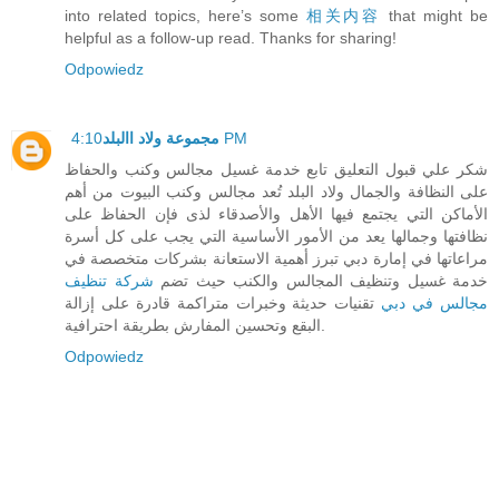
into related topics, here’s some
相关内容
that might be
helpful as a follow-up read. Thanks for sharing!
Odpowiedz
مجموعة ولاد االبلد
4:10 PM
شكر علي قبول التعليق تابع خدمة غسيل مجالس وكنب والحفاظ
على النظافة والجمال ولاد البلد تُعد مجالس وكنب البيوت من أهم
الأماكن التي يجتمع فيها الأهل والأصدقاء لذى فإن الحفاظ على
نظافتها وجمالها يعد من الأمور الأساسية التي يجب على كل أسرة
مراعاتها في إمارة دبي تبرز أهمية الاستعانة بشركات متخصصة في
خدمة غسيل وتنظيف المجالس والكنب حيث تضم
شركة تنظيف
مجالس في دبي
تقنيات حديثة وخبرات متراكمة قادرة على إزالة
البقع وتحسين المفارش بطريقة احترافية.
Odpowiedz