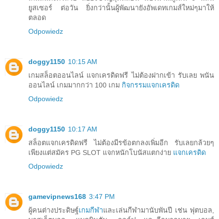
ยูสเซอร์ ต่อวัน ยิ่งกว่านั้นผู้พัฒนายังอัพเดทเกมส์ใหม่ๆมาให้
ตลอด
Odpowiedz
doggy1150
10:15 AM
เกมสล็อตออนไลน์ แจกเครดิดฟรี ไม่ต้องฝากเข้า รับเลย พนัน
ออนไลน์ เกมมากกว่า 100 เกม
กิจกรรมแจกเครดิด
Odpowiedz
doggy1150
10:17 AM
สล็อตแจกเครดิดฟรี ไม่ต้องมีรข้อตกลงเพิ่มอีก รับเลยกล้วยๆ
เพียงแต่สมัคร PG SLOT แจกหนักโบนัสแตกง่าย
แจกเครดิด
Odpowiedz
gamevipnews168
3:47 PM
ผู้คนต่างประดิษฐ์
เกมกีฬา
และเล่นกีฬามานับพันปี เช่น ฟุตบอล,