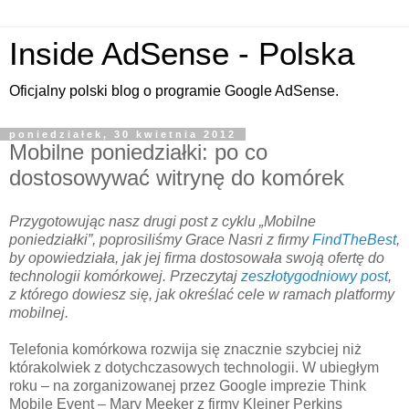
Inside AdSense - Polska
Oficjalny polski blog o programie Google AdSense.
poniedziałek, 30 kwietnia 2012
Mobilne poniedziałki: po co
dostosowywać witrynę do komórek
Przygotowując nasz drugi post z cyklu „Mobilne
poniedziałki”, poprosiliśmy Grace Nasri z firmy
FindTheBest
,
by opowiedziała, jak jej firma dostosowała swoją ofertę do
technologii komórkowej. Przeczytaj
zeszłotygodniowy post
,
z którego dowiesz się, jak określać cele w ramach platformy
mobilnej.
Telefonia komórkowa rozwija się znacznie szybciej niż
którakolwiek z dotychczasowych technologii. W ubiegłym
roku – na zorganizowanej przez Google imprezie Think
Mobile Event – Mary Meeker z firmy Kleiner Perkins