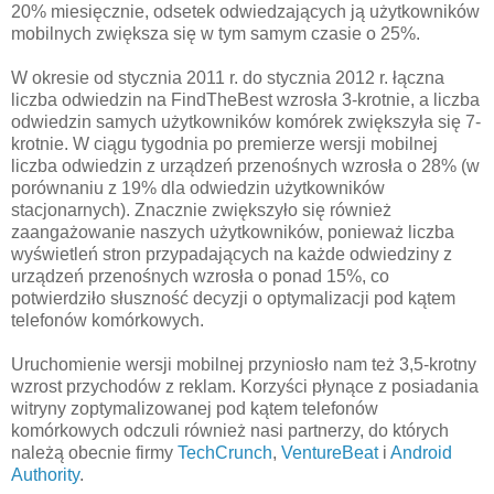
20% miesięcznie, odsetek odwiedzających ją użytkowników
mobilnych zwiększa się w tym samym czasie o 25%.
W okresie od stycznia 2011 r. do stycznia 2012 r. łączna
liczba odwiedzin na FindTheBest wzrosła 3-krotnie, a liczba
odwiedzin samych użytkowników komórek zwiększyła się 7-
krotnie. W ciągu tygodnia po premierze wersji mobilnej
liczba odwiedzin z urządzeń przenośnych wzrosła o 28% (w
porównaniu z 19% dla odwiedzin użytkowników
stacjonarnych). Znacznie zwiększyło się również
zaangażowanie naszych użytkowników, ponieważ liczba
wyświetleń stron przypadających na każde odwiedziny z
urządzeń przenośnych wzrosła o ponad 15%, co
potwierdziło słuszność decyzji o optymalizacji pod kątem
telefonów komórkowych.
Uruchomienie wersji mobilnej przyniosło nam też 3,5-krotny
wzrost przychodów z reklam. Korzyści płynące z posiadania
witryny zoptymalizowanej pod kątem telefonów
komórkowych odczuli również nasi partnerzy, do których
należą obecnie firmy
TechCrunch
,
VentureBeat
i
Android
Authority
.