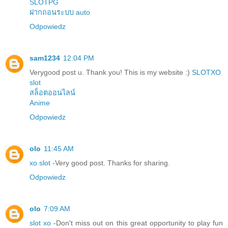
SLOTPG
ฝากถอนระบบ auto
Odpowiedz
sam1234
12:04 PM
Verygood post u. Thank you! This is my website :)
SLOTXO
slot
สล็อตออนไลน์
Anime
Odpowiedz
olo
11:45 AM
xo slot
-Very good post. Thanks for sharing.
Odpowiedz
olo
7:09 AM
slot xo
-Don't miss out on this great opportunity to play fun