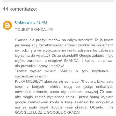
44 komentarze:
Unknown
8:41 PM
TO JEST SKANDAL!!!!!
Skandal dla prasy i medów na całym świecie!!! To ja tyram
jak mogę aby rozreklamować strony i zarobić na reklamach
na rodzinę a wy wyłączacie mi konto adsense bo uzbierała
się suma do wypłaty? Co za skandal!!! Google zabiera moje
ciężko zarobione pieniądze! SKANDAL i kpina, to sprawa
dla prawnika i prasy i mediów!
Trzeba wysłać miliard SMAPU o tym incydencie i
sprzestrzec innych!
KILKA MIESIĘCY zbierałą się suma do 70 euro z kilkunastu
stron z których niektóre mają po tysiąc unikalnych
odwiedzin dziennie, suma się uzbierała powyżej 70 euro
aby mogła zostać wypłacona teraz i przed samą wypłatą
google zablokowało konto a kasę zajebało bo oczywiście
ma za mało kasy! Google mnie okrada! Okradło mnie
GOOGLE! LUDZIE GOOGLE OKRADA!