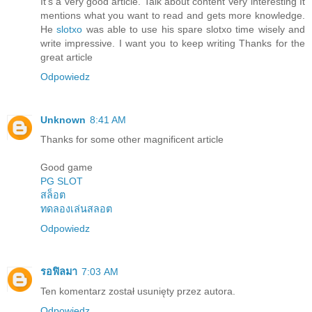
It's a very good article. Talk about content Very interesting It
mentions what you want to read and gets more knowledge.
He
slotxo
was able to use his spare slotxo time wisely and
write impressive. I want you to keep writing Thanks for the
great article
Odpowiedz
Unknown
8:41 AM
Thanks for some other magnificent article
Good game
PG SLOT
สล็อต
ทดลองเล่นสลอต
Odpowiedz
รอฟิลมา
7:03 AM
Ten komentarz został usunięty przez autora.
Odpowiedz