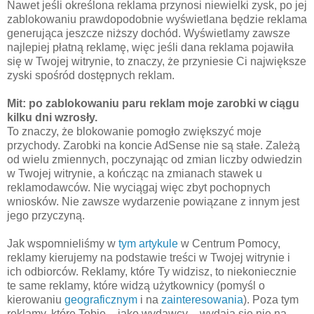
Nawet jeśli określona reklama przynosi niewielki zysk, po jej
zablokowaniu prawdopodobnie wyświetlana będzie reklama
generująca jeszcze niższy dochód. Wyświetlamy zawsze
najlepiej płatną reklamę, więc jeśli dana reklama pojawiła
się w Twojej witrynie, to znaczy, że przyniesie Ci największe
zyski spośród dostępnych reklam.
Mit: po zablokowaniu paru reklam moje zarobki w ciągu
kilku dni wzrosły.
To znaczy, że blokowanie pomogło zwiększyć moje
przychody. Zarobki na koncie AdSense nie są stałe. Zależą
od wielu zmiennych, poczynając od zmian liczby odwiedzin
w Twojej witrynie, a kończąc na zmianach stawek u
reklamodawców. Nie wyciągaj więc zbyt pochopnych
wniosków. Nie zawsze wydarzenie powiązane z innym jest
jego przyczyną.
Jak wspomnieliśmy w
tym artykule
w Centrum Pomocy,
reklamy kierujemy na podstawie treści w Twojej witrynie i
ich odbiorców. Reklamy, które Ty widzisz, to niekoniecznie
te same reklamy, które widzą użytkownicy (pomyśl o
kierowaniu
geograficznym
i na
zainteresowania
). Poza tym
reklamy, które Tobie – jako wydawcy – wydają się nie na