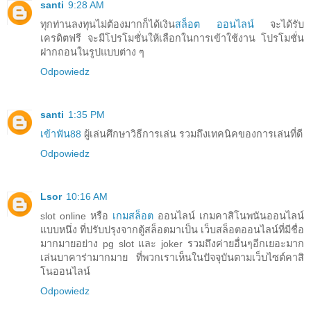
santi
9:28 AM
ทุกท่านลงทุนไม่ต้องมากก็ได้เงิน
สล็อต ออนไลน์
จะได้รับ
เครดิตฟรี จะมีโปรโมชั่นให้เลือกในการเข้าใช้งาน โปรโมชั่น
ฝากถอนในรูปแบบต่าง ๆ
Odpowiedz
santi
1:35 PM
เข้าฟัน88
ผู้เล่นศึกษาวิธีการเล่น รวมถึงเทคนิคของการเล่นที่ดี
Odpowiedz
Lsor
10:16 AM
slot online หรือ
เกมสล็อต
ออนไลน์ เกมคาสิโนพนันออนไลน์
แบบหนึ่ง ที่ปรับปรุงจากตู้สล็อตมาเป็น เว็บสล็อตออนไลน์ที่มีชื่อ
มากมายอย่าง pg slot และ joker รวมถึงค่ายอื่นๆอีกเยอะมาก
เล่นบาคาร่ามากมาย ที่พวกเราเห็นในปัจจุบันตามเว็บไซต์คาสิ
โนออนไลน์
Odpowiedz