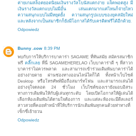
ค่ายเกมสล็อตยอดนิยมเงินรางวัลโบนัสแตกง่าย แจ็คพอตสูง มี
เงินรางวัลแตกแบบไม่มีอั้น เล่นแตกมากแค่ไหนก็จ่ายไหว
ความสนุกแบบไม่มีหยุดยั้ง ความสนุกรูปแบบของยุคสมัยใหม่
และหลังจากเป็นสมาชิกก็ยังมีโอกาสได้รับเครดิตฟรีได้อีกด้วย.
Odpowiedz
Bunny .cow
8:39 PM
พบกับการให้บริการบาคาร่า SAGAME ที่ทันสมัย สมัครสมาชิก
ฟรี
คลิ๊กเลย
ที่นี่ SAGAMEHERELAO เว็บบาคาร่าดี ๆ ที่สาวก
บาคาร่าไม่ควรพลาด และสามารถเข้าร่วมเดิมพันบาคาร่าได้
อย่างง่ายดาย ผ่านช่องทางออนไลน์ใดก็ได้ ทั้งหน้าเว็บไซต์
Desktop หรือโทรศัพท์มือถือสมาร์ทโฟน และสามารถเล่นได้
อย่างจุใจตลอด 24 ชั่วโมง เว็บไซต์ของเรายังมอบอิสระ
ทางการเดิมพันให้กับผู้เล่นทุกระดับ โดยเปิดโอกาสให้ผู้เล่นได้
เลือกห้องเดิมพันได้ตามใจต้องการ และแต่ละห้องจะมีดีลเลอร์
สาวสวยที่คอยทำหน้าที่ให้บริการนักเดิมพันทุกคนด้วยท่าทางที่
เซ็กซี่เย้ายวน
Odpowiedz