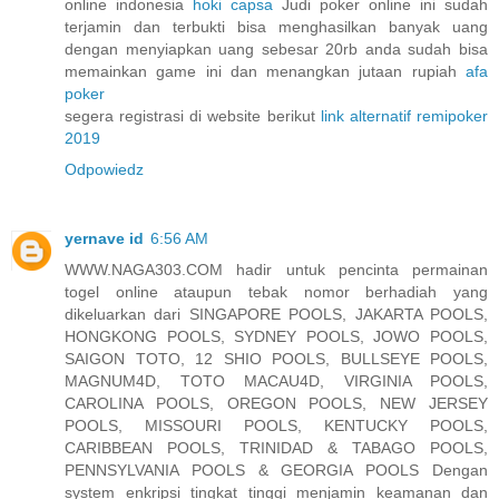
online indonesia
hoki capsa
Judi poker online ini sudah
terjamin dan terbukti bisa menghasilkan banyak uang
dengan menyiapkan uang sebesar 20rb anda sudah bisa
memainkan game ini dan menangkan jutaan rupiah
afa
poker
segera registrasi di website berikut
link alternatif remipoker
2019
Odpowiedz
yernave id
6:56 AM
WWW.NAGA303.COM hadir untuk pencinta permainan
togel online ataupun tebak nomor berhadiah yang
dikeluarkan dari SINGAPORE POOLS, JAKARTA POOLS,
HONGKONG POOLS, SYDNEY POOLS, JOWO POOLS,
SAIGON TOTO, 12 SHIO POOLS, BULLSEYE POOLS,
MAGNUM4D, TOTO MACAU4D, VIRGINIA POOLS,
CAROLINA POOLS, OREGON POOLS, NEW JERSEY
POOLS, MISSOURI POOLS, KENTUCKY POOLS,
CARIBBEAN POOLS, TRINIDAD & TABAGO POOLS,
PENNSYLVANIA POOLS & GEORGIA POOLS Dengan
system enkripsi tingkat tinggi menjamin keamanan dan