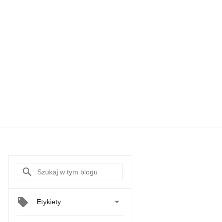

Etykiety