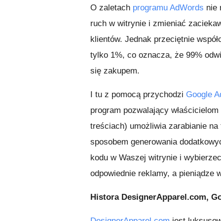
O zaletach
programu AdWords
nie 
ruch w witrynie i zmieniać zaciek
klientów. Jednak przeciętnie wspó
tylko 1%, co oznacza, że 99% odwi
się zakupem.
I tu z pomocą przychodzi
Google A
program pozwalający właścicielom 
treściach) umożliwia zarabianie n
sposobem generowania dodatkowyc
kodu w Waszej witrynie i wybierze
odpowiednie reklamy, a pieniądze 
Histora DesignerApparel.com, G
DesignerApparel.com
jest luksuso