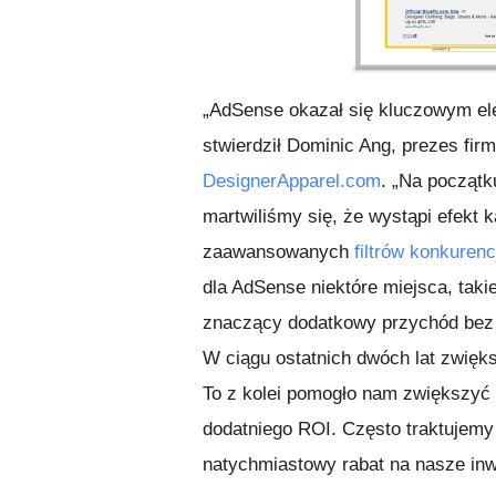
„AdSense okazał się kluczowym e
stwierdził Dominic Ang, prezes fir
DesignerApparel.com
. „Na początk
martwiliśmy się, że wystąpi efekt k
zaawansowanych
filtrów konkurenc
dla AdSense niektóre miejsca, taki
znaczący dodatkowy przychód bez 
W ciągu ostatnich dwóch lat zwię
To z kolei pomogło nam zwiększyć
dodatniego ROI. Często traktujemy
natychmiastowy rabat na nasze in