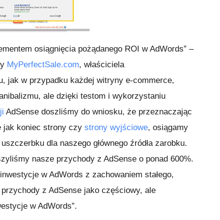
lementem osiągnięcia pożądanego ROI w AdWords” –
my
MyPerfectSale.com
, właściciela
u, jak w przypadku każdej witryny e-commerce,
anibalizmu, ale dzięki testom i wykorzystaniu
ji
AdSense doszliśmy do wniosku, że przeznaczając
e jak koniec strony czy
strony wyjściowe
, osiągamy
uszczerbku dla naszego głównego źródła zarobku.
kszyliśmy nasze przychody z AdSense o ponad 600%.
 inwestycje w AdWords z zachowaniem stałego,
 przychody z AdSense jako częściowy, ale
westycje w AdWords”.