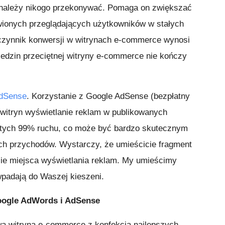
należy nikogo przekonywać. Pomaga on zwiększać
awionych przeglądających użytkowników w stałych
łczynnik konwersji w witrynach e-commerce wynosi
edzin przeciętnej witryny e-commerce nie kończy
dSense
. Korzystanie z Google AdSense (bezpłatny
witryn wyświetlanie reklam w publikowanych
a tych 99% ruchu, co może być bardzo skutecznym
h przychodów. Wystarczy, że umieścicie fragment
cie miejsca wyświetlania reklam. My umieścimy
wpadają do Waszej kieszeni.
oogle AdWords i AdSense
wą witryną e-commerce z konfekcją najlepszych