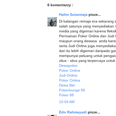
6 komentarzy :
Halim Sutarmaja
pisze...
Di kalangan remaja era sekarang i
salah satunya yang menyediakan in
media yang digemari karena fleksi
Permainan Poker Online dan Judi 
maupun orang dewasa. anda karena
serta Judi Online juga menyediak
dari itu lebih digemari daripada g
mempunyai peluang untuk pengasil
situs - situs yang terpercaya untu
Dewapoker
Poker Online
Judi Online
Poker Online
Dewa Bet
Pokerlounge 99
Poker 88
10:04 AM
Edo Rahmayadi
pisze...