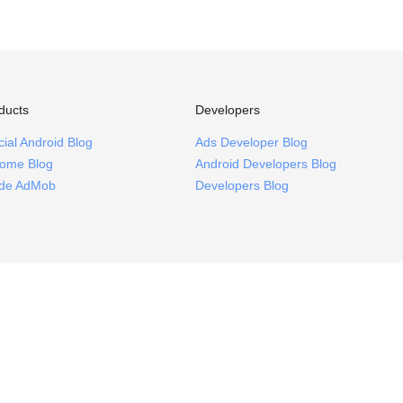
ducts
Developers
icial Android Blog
Ads Developer Blog
ome Blog
Android Developers Blog
ide AdMob
Developers Blog