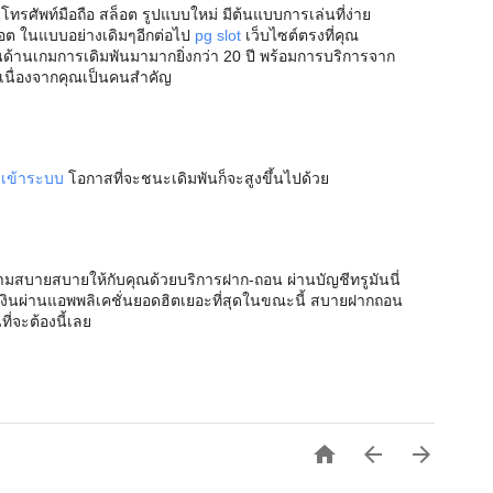
โทรศัพท์มือถือ สล็อต รูปแบบใหม่ มีต้นแบบการเล่นที่ง่าย
สล็อต ในแบบอย่างเดิมๆอีกต่อไป
pg slot
เว็บไซต์ตรงที่คุณ
ด้านเกมการเดิมพันมามากยิ่งกว่า 20 ปี พร้อมการบริการจาก
เนื่องจากคุณเป็นคนสำคัญ
 เข้าระบบ
โอกาสที่จะชนะเดิมพันก็จะสูงขึ้นไปด้วย
สบายสบายให้กับคุณด้วยบริการฝาก-ถอน ผ่านบัญชีทรูมันนี่
มเงินผ่านแอพพลิเคชั่นยอดฮิตเยอะที่สุดในขณะนี้ สบายฝากถอน
ี่จะต้องนี้เลย


