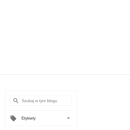

Etykiety