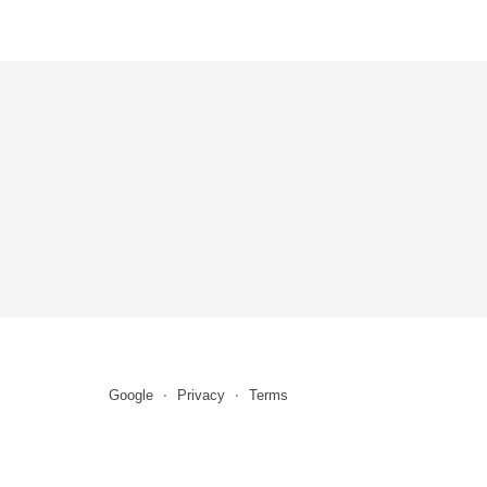
Google
Privacy
Terms