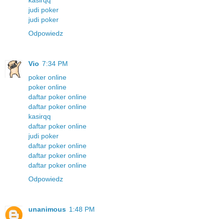
kasirqq
judi poker
judi poker
Odpowiedz
Vio
7:34 PM
poker online
poker online
daftar poker online
daftar poker online
kasirqq
daftar poker online
judi poker
daftar poker online
daftar poker online
daftar poker online
Odpowiedz
unanimous
1:48 PM