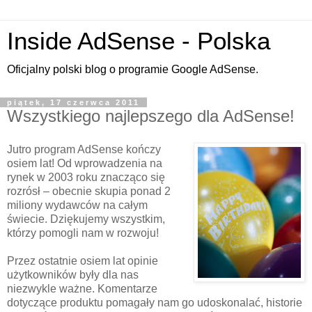
Inside AdSense - Polska
Oficjalny polski blog o programie Google AdSense.
piątek, 17 czerwca 2011
Wszystkiego najlepszego dla AdSense!
Jutro program AdSense kończy
osiem lat! Od wprowadzenia na
rynek w 2003 roku znacząco się
rozrósł – obecnie skupia ponad 2
miliony wydawców na całym
świecie. Dziękujemy wszystkim,
którzy pomogli nam w rozwoju!
Przez ostatnie osiem lat opinie
użytkowników były dla nas
niezwykle ważne. Komentarze
dotyczące produktu pomagały nam go udoskonalać, historie