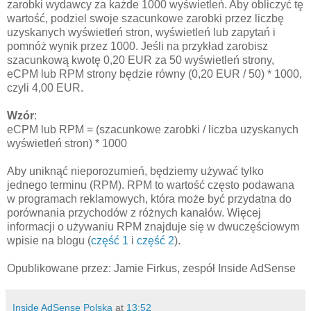
zarobki wydawcy za każde 1000 wyświetleń. Aby obliczyć tę
wartość, podziel swoje szacunkowe zarobki przez liczbę
uzyskanych wyświetleń stron, wyświetleń lub zapytań i
pomnóż wynik przez 1000. Jeśli na przykład zarobisz
szacunkową kwotę 0,20 EUR za 50 wyświetleń strony,
eCPM lub RPM strony będzie równy (0,20 EUR / 50) * 1000,
czyli 4,00 EUR.
Wzór
:
eCPM lub RPM = (szacunkowe zarobki / liczba uzyskanych
wyświetleń stron) * 1000
Aby uniknąć nieporozumień, będziemy używać tylko
jednego terminu (RPM). RPM to wartość często podawana
w programach reklamowych, która może być przydatna do
porównania przychodów z różnych kanałów. Więcej
informacji o używaniu RPM znajduje się w dwuczęściowym
wpisie na blogu (
część 1
i
część 2
).
Opublikowane przez: Jamie Firkus, zespół Inside AdSense
Inside AdSense Polska
at
13:52