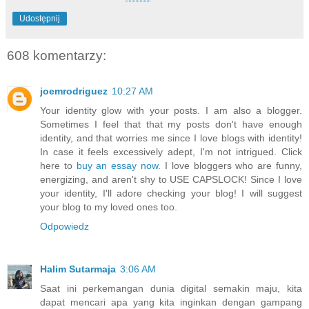
Udostępnij
608 komentarzy:
joemrodriguez
10:27 AM
Your identity glow with your posts. I am also a blogger.
Sometimes I feel that that my posts don't have enough
identity, and that worries me since I love blogs with identity!
In case it feels excessively adept, I'm not intrigued. Click
here to
buy an essay now
. I love bloggers who are funny,
energizing, and aren't shy to USE CAPSLOCK! Since I love
your identity, I'll adore checking your blog! I will suggest
your blog to my loved ones too.
Odpowiedz
Halim Sutarmaja
3:06 AM
Saat ini perkemangan dunia digital semakin maju, kita
dapat mencari apa yang kita inginkan dengan gampang