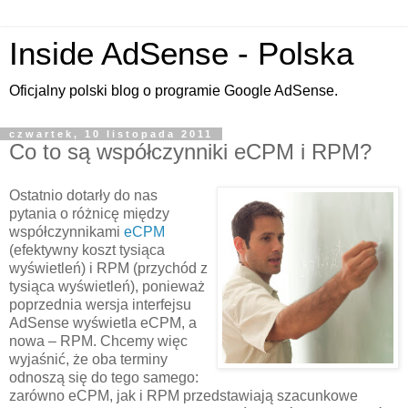
Inside AdSense - Polska
Oficjalny polski blog o programie Google AdSense.
czwartek, 10 listopada 2011
Co to są współczynniki eCPM i RPM?
Ostatnio dotarły do nas
pytania o różnicę między
współczynnikami
eCPM
(efektywny koszt tysiąca
wyświetleń) i RPM (przychód z
tysiąca wyświetleń), ponieważ
poprzednia wersja interfejsu
AdSense wyświetla eCPM, a
nowa – RPM. Chcemy więc
wyjaśnić, że oba terminy
odnoszą się do tego samego:
zarówno eCPM, jak i RPM przedstawiają szacunkowe