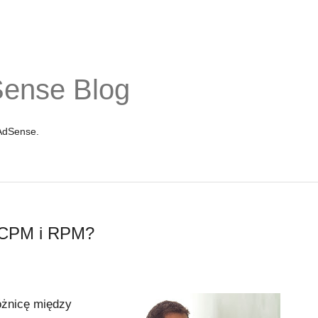
Sense Blog
 AdSense.
 eCPM i RPM?
różnicę między