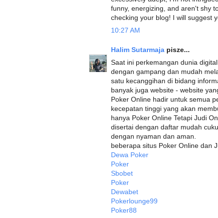
funny, energizing, and aren't shy t
checking your blog! I will suggest 
10:27 AM
Halim Sutarmaja
pisze...
Saat ini perkemangan dunia digital
dengan gampang dan mudah melalui
satu kecanggihan di bidang info
banyak juga website - website ya
Poker Online hadir untuk semua p
kecepatan tinggi yang akan membu
hanya Poker Online Tetapi Judi O
disertai dengan daftar mudah cuk
dengan nyaman dan aman.
beberapa situs Poker Online dan J
Dewa Poker
Poker
Sbobet
Poker
Dewabet
Pokerlounge99
Poker88