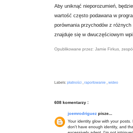
Aby uniknąć nieporozumień, będzi
wartość często podawana w progra
porównania przychodów z różnych 
znajduje się w dwuczęściowym wpis
Opublikowane przez: Jamie Firkus, zespó
Labels:
płatności
,
raportowanie
,
wideo
608 komentarzy :
joemrodriguez
pisze...
Your identity glow with your posts.
don't have enough identity, and that
excessively adept, I'm not intrigue