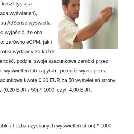
 koszt tysiąca
iąca wyświetleń),
ejsu AdSense wyświetla
 wyjaśnić, że oba
o: zarówno eCPM, jak i
robki wydawcy za każde
wartość, podziel swoje szacunkowe zarobki przez
n, wyświetleń lub zapytań i pomnóż wynik przez
szacunkową kwotę 0,20 EUR za 50 wyświetleń strony,
(0,20 EUR / 50) * 1000, czyli 4,00 EUR.
ki / liczba uzyskanych wyświetleń stron) * 1000