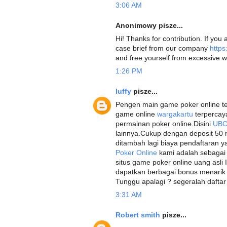
3:06 AM
Anonimowy pisze...
Hi! Thanks for contribution. If yo
case brief from our company
https
and free yourself from excessive w
1:26 PM
luffy
pisze...
Pengen main game poker online t
game online
wargakartu
terpercay
permainan poker online.Disini
UBC
lainnya.Cukup dengan deposit 50 r
ditambah lagi biaya pendaftaran y
Poker Online
kami adalah sebagai
situs game poker online uang asli
dapatkan berbagai bonus menari
Tunggu apalagi ? segeralah daftar 
3:31 AM
Robert smith
pisze...