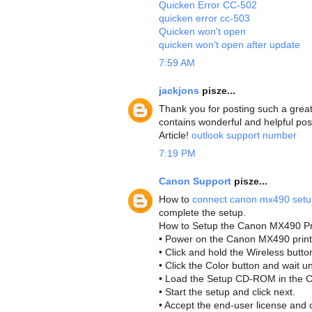
Quicken Error CC-502
quicken error cc-503
Quicken won't open
quicken won't open after update
7:59 AM
jackjons
pisze...
Thank you for posting such a great 
contains wonderful and helpful po
Article!
outlook support number
7:19 PM
Canon Support
pisze...
How to
connect canon mx490 setu
complete the setup.
How to Setup the Canon MX490 Pri
• Power on the Canon MX490 print
• Click and hold the Wireless button 
• Click the Color button and wait un
• Load the Setup CD-ROM in the CD 
• Start the setup and click next.
• Accept the end-user license and c