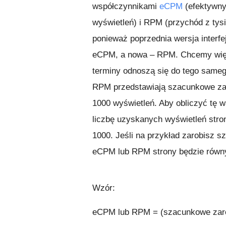
współczynnikami
eCPM
(efektywny
wyświetleń) i RPM (przychód z tys
ponieważ poprzednia wersja interf
eCPM, a nowa – RPM. Chcemy więc
terminy odnoszą się do tego sameg
RPM przedstawiają szacunkowe za
1000 wyświetleń. Aby obliczyć tę 
liczbę uzyskanych wyświetleń stro
1000. Jeśli na przykład zarobisz 
eCPM lub RPM strony będzie równy 
Wzór
:
eCPM lub RPM = (szacunkowe zarob