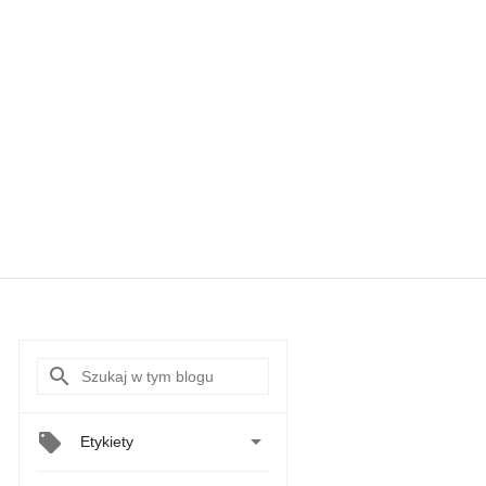

Etykiety