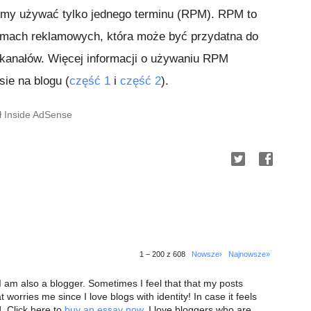
emy używać tylko jednego terminu (RPM). RPM to
mach reklamowych, która może być przydatna do
kanałów. Więcej informacji o używaniu RPM
ie na blogu (
część 1
i
część 2
).
ł Inside AdSense
1 – 200 z 608
Nowsze›
Najnowsze»
 I am also a blogger. Sometimes I feel that that my posts
 worries me since I love blogs with identity! In case it feels
d. Click here to
buy an essay now
. I love bloggers who are