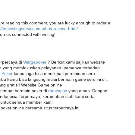
u are reading this comment, you are lucky enough to order a
://topwritingservice.com/buy-a-case-brief/
orries connected with writing!
erpercaya di
Wargapoker
? Berikut kami sajikan website
a yang memfokuskan pelayanan utamanya terhadap
 Poker
kamu juga bisa menikmati permainan seru
ibu kamu bisa langsung mulai bermain game seru ini di .
ang gratis!! Website Game online
 tempat bermain poker di
ratucapsa
yang aman. Dengan
 Indonesia Terpercaya, keramahan staff kami serta
k untuk semua member kami.
poker online bersama situs terpercaya ini.