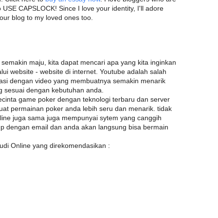
o USE CAPSLOCK! Since I love your identity, I'll adore
your blog to my loved ones too.
 semakin maju, kita dapat mencari apa yang kita inginkan
 website - website di internet. Youtube adalah salah
rmasi dengan video yang membuatnya semakin menarik
ng sesuai dengan kebutuhan anda.
ecinta game poker dengan teknologi terbaru dan server
at permainan poker anda lebih seru dan menarik. tidak
nline juga sama juga mempunyai sytem yang canggih
up dengan email dan anda akan langsung bisa bermain
udi Online yang direkomendasikan :