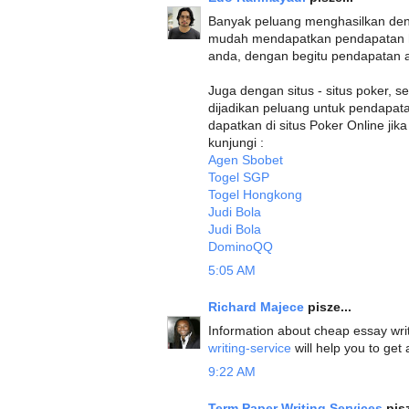
Banyak peluang menghasilkan den
mudah mendapatkan pendapatan h
anda, dengan begitu pendapatan
Juga dengan situs - situs poker, s
dijadikan peluang untuk pendapata
dapatkan di situs Poker Online ji
kunjungi :
Agen Sbobet
Togel SGP
Togel Hongkong
Judi Bola
Judi Bola
DominoQQ
5:05 AM
Richard Majece
pisze...
Information about cheap essay wri
writing-service
will help you to get
9:22 AM
Term Paper Writing Services
pisz