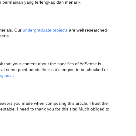
 permainan yang terlengkap dan menarik
erials. Our
undergraduate projects
are well researched
geria.
ink that your content about the specifics of AdSense is
 at some point needs their car's engine to be checked or
gines
.
deavors you made when composing this article. I trust the
eptable. I need to thank you for this site! Much obliged to