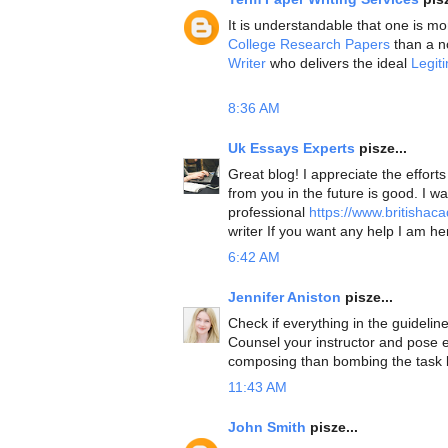
It is understandable that one is mo
College Research Papers
than a n
Writer
who delivers the ideal
Legit
8:36 AM
Uk Essays Experts
pisze...
Great blog! I appreciate the effort
from you in the future is good. I wa
professional
https://www.britishac
writer If you want any help I am he
6:42 AM
Jennifer Aniston
pisze...
Check if everything in the guideline
Counsel your instructor and pose 
composing than bombing the task 
11:43 AM
John Smith
pisze...