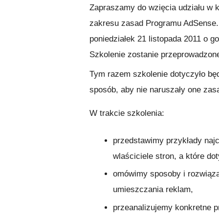
Zapraszamy do wzięcia udziału w k
zakresu zasad Programu AdSense. 
poniedziałek 21 listopada 2011 o g
Szkolenie zostanie przeprowadzone
Tym razem szkolenie dotyczyło będ
sposób, aby nie naruszały one za
W trakcie szkolenia:
przedstawimy przykłady najc
wlaściciele stron, a które d
omówimy sposoby i rozwiąza
umieszczania reklam,
przeanalizujemy konkretne 