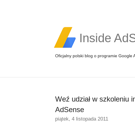
Inside Ad
Oficjalny polski blog o programie Google
Weź udział w szkoleniu 
AdSense
piątek, 4 listopada 2011