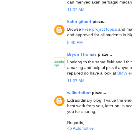
dan menyediakan berbagai macam
11:02 AM
kahn gilbert
pisze...
Browse
Free project topics
and mat
and approved for all students in Ni
5:40 PM
Bryon Thomas
pisze...
I belong to the same field and I th
amazing and helpful plus if anyone
repaired do have a look at
BMW en
11:37 AM
willierfelton
pisze...
Extraordinary blog! I value the en
best work from you, later on, is acc
you for sharing,
Regards,
4b Automotive