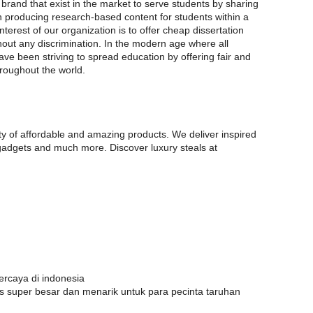
brand that exist in the market to serve students by sharing
n producing research-based content for students within a
terest of our organization is to offer cheap dissertation
ithout any discrimination. In the modern age where all
ave been striving to spread education by offering fair and
roughout the world.
ty of affordable and amazing products. We deliver inspired
 gadgets and much more. Discover luxury steals at
ercaya di indonesia
s super besar dan menarik untuk para pecinta taruhan