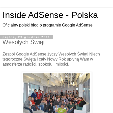
Inside AdSense - Polska
Oficjalny polski blog o programie Google AdSense.
piątek, 23 grudnia 2011
Wesołych Świąt
Zespół Google AdSense życzy Wesołych Świąt! Niech
tegoroczne Święta i cały Nowy Rok upłyną Wam w
atmosferze radości, spokoju i miłości.