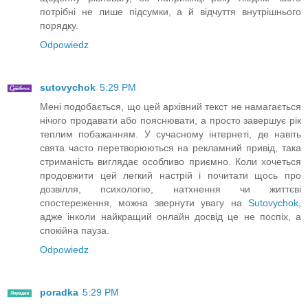
потрібні не лише підсумки, а й відчуття внутрішнього
порядку.
Odpowiedz
sutovychok
5:29 PM
Мені подобається, що цей архівний текст не намагається
нічого продавати або пояснювати, а просто завершує рік
теплим побажанням. У сучасному інтернеті, де навіть
свята часто перетворюються на рекламний привід, така
стриманість виглядає особливо приємно. Коли хочеться
продовжити цей легкий настрій і почитати щось про
дозвілля, психологію, натхнення чи життєві
спостереження, можна звернути увагу на
Sutovychok
,
адже інколи найкращий онлайн досвід це не поспіх, а
спокійна пауза.
Odpowiedz
poradka
5:29 PM