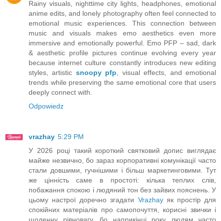
Rainy visuals, nighttime city lights, headphones, emotional
anime edits, and lonely photography often feel connected to
emotional music experiences. This connection between
music and visuals makes emo aesthetics even more
immersive and emotionally powerful. Emo PFP – sad, dark
& aesthetic profile pictures continue evolving every year
because internet culture constantly introduces new editing
styles, artistic
snoopy pfp
, visual effects, and emotional
trends while preserving the same emotional core that users
deeply connect with.
Odpowiedz
vrazhay
5:29 PM
У 2026 році такий короткий святковий допис виглядає
майже незвично, бо зараз корпоративні комунікації часто
стали довшими, гучнішими і більш маркетинговими. Тут
же цінність саме в простоті: кілька теплих слів,
побажання спокою і людяний тон без зайвих пояснень. У
цьому настрої доречно згадати
Vrazhay
як простір для
спокійних матеріалів про самопочуття, корисні звички і
щоденну рівновагу, бо наприкінці року людям часто