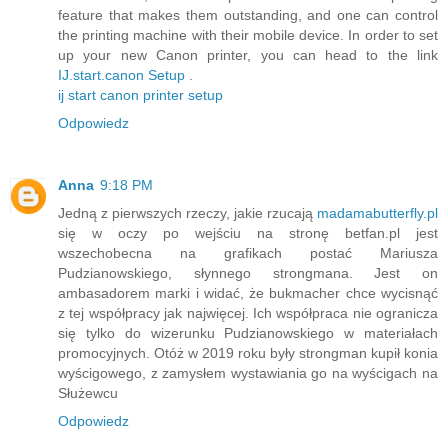
feature that makes them outstanding, and one can control
the printing machine with their mobile device. In order to set
up your new Canon printer, you can head to the link
IJ.start.canon Setup
.
ij start canon printer setup
Odpowiedz
Anna
9:18 PM
Jedną z pierwszych rzeczy, jakie rzucają
madamabutterfly.pl
się w oczy po wejściu na stronę betfan.pl jest
wszechobecna na grafikach postać Mariusza
Pudzianowskiego, słynnego strongmana. Jest on
ambasadorem marki i widać, że bukmacher chce wycisnąć
z tej współpracy jak najwięcej. Ich współpraca nie ogranicza
się tylko do wizerunku Pudzianowskiego w materiałach
promocyjnych. Otóż w 2019 roku były strongman kupił konia
wyścigowego, z zamysłem wystawiania go na wyścigach na
Służewcu
Odpowiedz