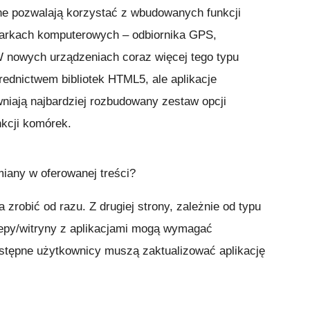
ilne pozwalają korzystać z wbudowanych funkcji
darkach komputerowych – odbiornika GPS,
W nowych urządzeniach coraz więcej tego typu
średnictwem bibliotek HTML5, ale aplikacje
iają najbardziej rozbudowany zestaw opcji
nkcji komórek.
iany w oferowanej treści?
 zrobić od razu. Z drugiej strony, zależnie od typu
lepy/witryny z aplikacjami mogą wymagać
astępne użytkownicy muszą zaktualizować aplikację