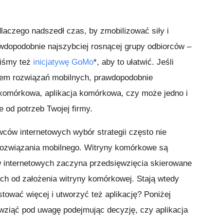
dlaczego nadszedł czas, by zmobilizować siły i
wdopodobnie najszybciej rosnącej grupy odbiorców –
iśmy też
inicjatywę GoMo
*, aby to ułatwić. Jeśli
em rozwiązań mobilnych, prawdopodobnie
 komórkowa, aplikacja komórkowa, czy może jedno i
 od potrzeb Twojej firmy.
ców internetowych wybór strategii często nie
rozwiązania mobilnego. Witryny komórkowe są
w internetowych zaczyna przedsięwzięcia skierowane
h od założenia witryny komórkowej. Stają wtedy
tować więcej i utworzyć też aplikację? Poniżej
 wziąć pod uwagę podejmując decyzję, czy aplikacja