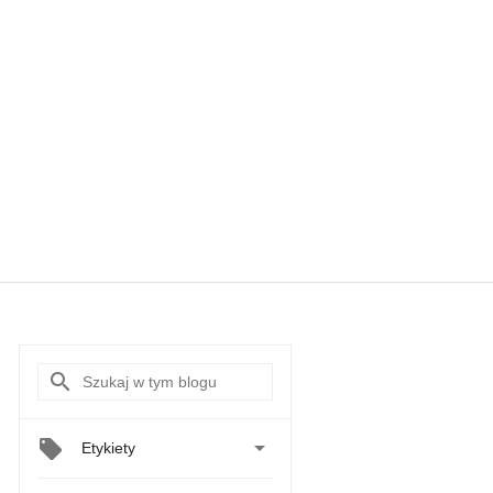

Etykiety