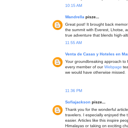
10:15 AM
Wandrella
pisze...
Great post! It brought back memor
the summit with Everest, Lhotse, a
true adventure that blends high-al
11:55 AM
Venta de Casas y Hoteles en Ma
Your groundbreaking approach to f
every member of our
Webpage
tea
we would have otherwise missed.
11:36 PM
Sofiajackson
pisze...
Thank you for the wonderful article!
travelers. I especially enjoyed th
easier. Articles like this inspire p
Himalayas or taking on exciting ch