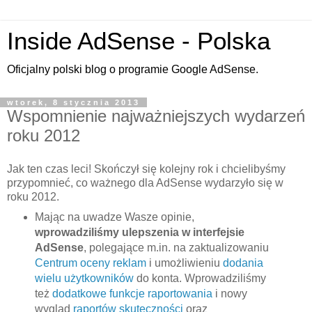
Inside AdSense - Polska
Oficjalny polski blog o programie Google AdSense.
wtorek, 8 stycznia 2013
Wspomnienie najważniejszych wydarzeń
roku 2012
Jak ten czas leci! Skończył się kolejny rok i chcielibyśmy
przypomnieć, co ważnego dla AdSense wydarzyło się w
roku 2012.
Mając na uwadze Wasze opinie,
wprowadziliśmy ulepszenia w interfejsie
AdSense
, polegające m.in. na zaktualizowaniu
Centrum oceny reklam
i umożliwieniu
dodania
wielu użytkowników
do konta. Wprowadziliśmy
też
dodatkowe funkcje raportowania
i nowy
wygląd
raportów skuteczności
oraz