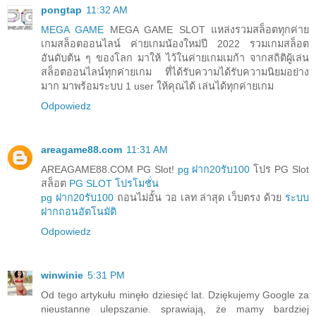
pongtap
11:32 AM
MEGA GAME
MEGA GAME SLOT แหล่งรวมสล็อตทุกค่าย
เกมสล็อตออนไลน์ ค่ายเกมน้องใหม่ปี 2022 รวมเกมสล็อต
อันดับต้น ๆ ของโลก มาให้ ไว้ในค่ายเกมเมก้า จากสถิติผู้เล่น
สล็อตออนไลน์ทุกค่ายเกม ที่ได้รับความได้รับความนิยมอย่าง
มาก มาพร้อมระบบ 1 user ให้คุณได้ เล่นได้ทุกค่ายเกม
Odpowiedz
areagame88.com
11:31 AM
AREAGAME88.COM PG Slot!
pg ฝาก20รับ100
โปร PG Slot
สล็อต
PG SLOT โปรโมชั่น
pg ฝาก20รับ100
ถอนไม่อั้น วอ เลท ล่าสุด เว็บตรง ด้วย
ระบบ
ฝากถอนอัตโนมัติ
Odpowiedz
winwinie
5:31 PM
Od tego artykułu minęło dziesięć lat. Dziękujemy Google za
nieustanne ulepszanie. sprawiają, że mamy bardziej