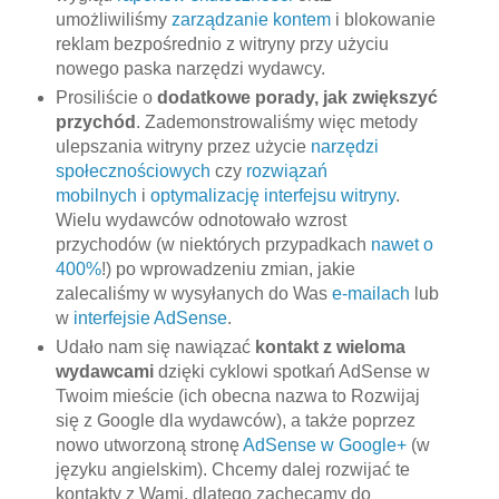
umożliwiliśmy
zarządzanie kontem
i blokowanie
reklam bezpośrednio z witryny przy użyciu
nowego paska narzędzi wydawcy.
Prosiliście o
dodatkowe porady, jak zwiększyć
przychód
. Zademonstrowaliśmy więc metody
ulepszania witryny przez użycie
narzędzi
społecznościowych
czy
rozwiązań
mobilnych
i
optymalizację interfejsu witryny
.
Wielu wydawców odnotowało wzrost
przychodów (w niektórych przypadkach
nawet o
400%
!) po wprowadzeniu zmian, jakie
zalecaliśmy w wysyłanych do Was
e-mailach
lub
w
interfejsie AdSense
.
Udało nam się nawiązać
kontakt z wieloma
wydawcami
dzięki cyklowi spotkań AdSense w
Twoim mieście (ich obecna nazwa to Rozwijaj
się z Google dla wydawców), a także poprzez
nowo utworzoną stronę
AdSense w Google+
(w
języku angielskim). Chcemy dalej rozwijać te
kontakty z Wami, dlatego zachęcamy do