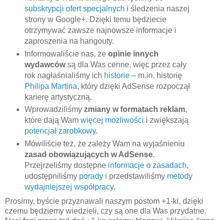
subskrypcji ofert specjalnych
i śledzenia naszej
strony w Google+. Dzięki temu będziecie
otrzymywać zawsze najnowsze informacje i
zaproszenia na hangouty.
Informowaliście nas, że
opinie innych
wydawców
są dla Was cenne, więc przez cały
rok nagłaśnialiśmy ich
historie
– m.in. historię
Philipa Martina
, który dzięki AdSense rozpoczął
karierę artystyczną.
Wprowadziliśmy
zmiany w formatach reklam
,
które dają Wam
więcej możliwości
i zwiększają
potencjał zarobkowy
.
Mówiliście też, że zależy Wam na wyjaśnieniu
zasad obowiązujących w AdSense
.
Przejrzeliśmy dostępne
informacje o zasadach
,
udostępniliśmy
porady
i przedstawiliśmy
metody
wydajniejszej współpracy
.
Prosimy, byście przyznawali naszym postom +1-ki, dzięki
czemu będziemy wiedzieli, czy są one dla Was przydatne.