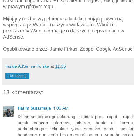
Nasi fani mogą też dać +1-kę całemu blogowi, klikając ikonę
w prawym górnym rogu.
Mijający rok był wypełniony satysfakcjonującą i owocną
współpracą z Wami – naszymi wydawcami. Wkrótce
przekażemy Wam informacje o dalszych ulepszeniach w
AdSense.
Opublikowane przez: Jamie Firkus, Zespół Google AdSense
Inside AdSense Polska
at
11:36
Udostępnij
13 komentarzy:
Halim Sutarmaja
4:05 AM
Di jaman teknologi sekarang ini tidak perlu repot - repot
untuk mencari informasi, hiburan, berita dll karena
perkembangan teknologi yang semakin pesat. melalui
handpone pun anda bisa mencari apapun, youtube salah