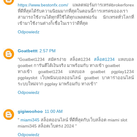
https://www.bestonfx.com/
แพลตฟอร์มการเทรดbrokerforex
ที่ดีที่สุดได้รับความนิยมมากที่สุดในตอนนี้การเทรดขอองเรา
สามารถใช้งานได้ทุกที่ใช้ได้ทุกแพลตฟอร์ม นักเทรดทั่วโลกที่
เข้ามาใช้งานต่างก็เชื่อในเราว่าดีที่สุด
Odpowiedz
Goatbettt
2:57 PM
"Goatbet1234 สมัครง่าย สล็อต1234
สล็อต1234
แทงบอล
goatbet การันตีได้เงินจริง มาพร้อมกับ ทางเข้า goatbet
ทางเข้า goatbet1234 แทงบอล goatbet pgplay1234
pgplayslot เว็บพนันบอลออนไลน์ goatbet บาคาร่าออนไลน์
ระบบใหม่จาก pgplay มาพร้อมกับ ทางเข้า"
Odpowiedz
gigiwoohoo
11:00 AM
"
miami345
สล็อตออนไลน์ ที่ดีที่สุดกับเว็บสล็อต miami slot
miami345 สล็อตเว็บตรง 2024 "
Odpowiedz