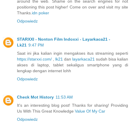
around the web. Shame on the search engines for not
positioning this post higher! Come on over and visit my site
Thanks.
idn poker
Odpowiedz
STARXXI - Nonton Film Indoxxi - Layarkaca21 -
Lk21
9:47 PM
Saat ini jika kalian ingin mengakses itus streaming seperti
https://starxxi.com/
,
lk21
dan
layarkaca21
sudah bisa kalian
akses di laptop, tablet sekaligus smartphone yang di
lengkap dengan internet lohh
Odpowiedz
Check Mot History
11:53 AM
It's an interesting blog post! Thanks for sharing! Providing
Us With This Great Knowledge
Value Of My Car
Odpowiedz