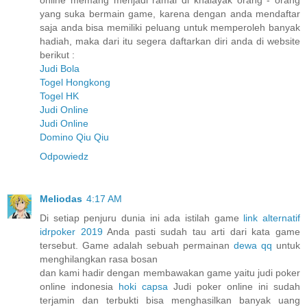
online memang menjadi ramai di khalayak orang - orang
yang suka bermain game, karena dengan anda mendaftar
saja anda bisa memiliki peluang untuk memperoleh banyak
hadiah, maka dari itu segera daftarkan diri anda di website
berikut :
Judi Bola
Togel Hongkong
Togel HK
Judi Online
Judi Online
Domino Qiu Qiu
Odpowiedz
Meliodas
4:17 AM
Di setiap penjuru dunia ini ada istilah game
link alternatif
idrpoker 2019
Anda pasti sudah tau arti dari kata game
tersebut. Game adalah sebuah permainan
dewa qq
untuk
menghilangkan rasa bosan
dan kami hadir dengan membawakan game yaitu judi poker
online indonesia
hoki capsa
Judi poker online ini sudah
terjamin dan terbukti bisa menghasilkan banyak uang