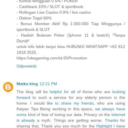
- Komisi Mingguan 0.5% / POKER
- Cashback 10% / SLOT & sportbook
- Rollingan Live Casino 0.8% / live casino
- Diskon Togel 66%
- Bonus Member Aktif Rp 1.000.000 Tiap Minggunya /
sportbook & SLOT
- Hadiah Bulanan Poker (Iphone 11 & Iwatch) *Tanpa
Diundi*
untuk info lebih lanjut bisa HUBUNGI WHATSAPP '+62 812
1818 2525.
https://okegaming.com/id-ID/Promotion
Odpowiedz
Matka king
12:21 PM
The blog will be
helpful for all
of those who are
looking
forward
to such a service for any elderly person in the
home. I would
like to share my friends,
who are using
Kalyan Tips Being working in this space,
we always have
some
kind of fear of losing our data. Privacy on the
internet
is already
a myth. Things are getting worse.
Thanks
for
sharing that. Thank you soo much for the
Highlight I have