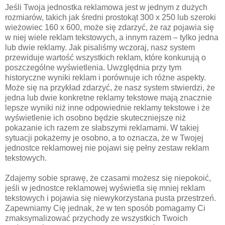
Jeśli Twoja jednostka reklamowa jest w jednym z dużych
rozmiarów, takich jak średni prostokąt 300 x 250 lub szeroki
wieżowiec 160 x 600, może się zdarzyć, że raz pojawia się
w niej wiele reklam tekstowych, a innym razem – tylko jedna
lub dwie reklamy. Jak pisaliśmy wczoraj, nasz system
przewiduje wartość wszystkich reklam, które konkurują o
poszczególne wyświetlenia. Uwzględnia przy tym
historyczne wyniki reklam i porównuje ich różne aspekty.
Może się na przykład zdarzyć, że nasz system stwierdzi, że
jedna lub dwie konkretne reklamy tekstowe mają znacznie
lepsze wyniki niż inne odpowiednie reklamy tekstowe i że
wyświetlenie ich osobno będzie skuteczniejsze niż
pokazanie ich razem ze słabszymi reklamami. W takiej
sytuacji pokażemy je osobno, a to oznacza, że w Twojej
jednostce reklamowej nie pojawi się pełny zestaw reklam
tekstowych.
Zdajemy sobie sprawę, że czasami możesz się niepokoić,
jeśli w jednostce reklamowej wyświetla się mniej reklam
tekstowych i pojawia się niewykorzystana pusta przestrzeń.
Zapewniamy Cię jednak, że w ten sposób pomagamy Ci
zmaksymalizować przychody ze wszystkich Twoich