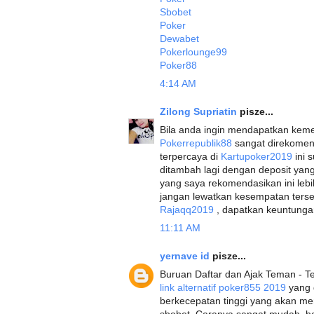
Sbobet
Poker
Dewabet
Pokerlounge99
Poker88
4:14 AM
Zilong Supriatin
pisze...
Bila anda ingin mendapatkan kem
Pokerrepublik88
sangat direkomend
terpercaya di
Kartupoker2019
ini 
ditambah lagi dengan deposit ya
yang saya rekomendasikan ini leb
jangan lewatkan kesempatan terse
Rajaqq2019
, dapatkan keuntungan 
11:11 AM
yernave id
pisze...
Buruan Daftar dan Ajak Teman - Te
link alternatif poker855 2019
yang d
berkecepatan tinggi yang akan me