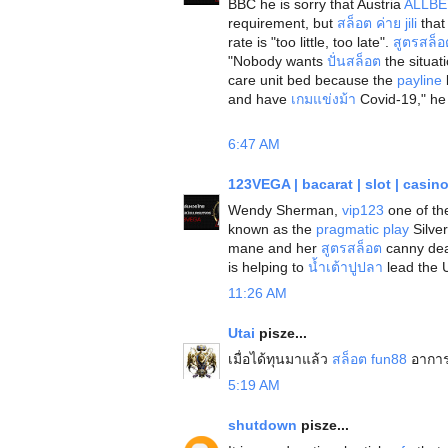
BBC he is sorry that Austria
ALLBE
requirement, but
สล็อต ค่าย jili
that
rate is "too little, too late".
สูตรสล็อ
"Nobody wants
ปั่นสล็อต
the situa
care unit bed because the
payline
and have
เกมแข่งม้า
Covid-19," he 
6:47 AM
123VEGA | bacarat | slot | casin
Wendy Sherman,
vip123
one of th
known as the
pragmatic play
Silve
mane and her
สูตรสล็อต
canny de
is helping to
น้ำเต้าปูปลา
lead the 
11:26 AM
Utai
pisze...
เมื่อได้ทุนมาแล้ว
สล็อต fun88
อาการฮ
5:19 AM
shutdown
pisze...