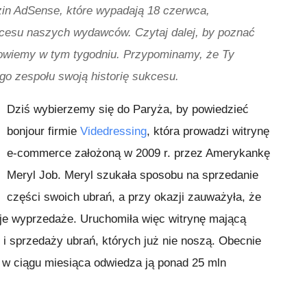
dzin AdSense, które wypadają 18 czerwca,
kcesu naszych wydawców. Czytaj dalej, by poznać
owiemy w tym tygodniu. Przypominamy, że Ty
o zespołu swoją historię sukcesu.
Dziś wybierzemy się do Paryża, by powiedzieć
bonjour firmie
Videdressing
, która prowadzi witrynę
e-commerce założoną w 2009 r. przez Amerykankę
Meryl Job. Meryl szukała sposobu na sprzedanie
części swoich ubrań, a przy okazji zauważyła, że
je wyprzedaże. Uruchomiła więc witrynę mającą
 sprzedaży ubrań, których już nie noszą. Obecnie
a w ciągu miesiąca odwiedza ją ponad 25 mln