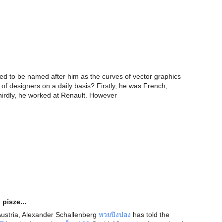
ed to be named after him as the curves of vector graphics
of designers on a daily basis? Firstly, he was French,
irdly, he worked at Renault. However
o
pisze...
Austria, Alexander Schallenberg
หวยปิงปอง
has told the