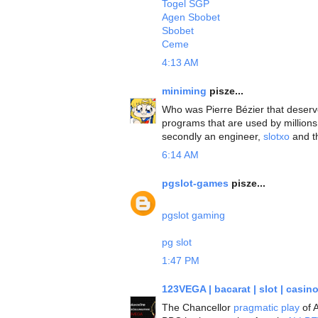
Togel SGP
Agen Sbobet
Sbobet
Ceme
4:13 AM
miniming
pisze...
Who was Pierre Bézier that deserv
programs that are used by millions 
secondly an engineer,
slotxo
and th
6:14 AM
pgslot-games
pisze...
pgslot gaming
pg slot
1:47 PM
123VEGA | bacarat | slot | casin
The Chancellor
pragmatic play
of 