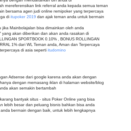
nya dengan mendaftarkan diri anda di
ah mereferensikan link referral anda kepada semua teman
ain bersama agen judi online remipoker yang terpercaya
uga di
itupoker 2019
dan ajak teman anda untuk bermain
u jika Mainbolajalan bisa dimainkan oleh anda
yang akan diberikan dan akan anda rasakan di
ROLLINGAN SPORTBOOK 0.10% , BONUS ROLLINGAN
RAL 1% dari WL Teman anda, Aman dan Terpercaya
erpercaya di asia seperti
itudomino
gan Adsense dari google karena anda akan dengan
anya dengan memasang iklan di halaman website/blog
 anda akan semakin bertambah
ekarang bantyak situs - situs Poker Online yang bisa
n lebih besar dan peluang bisnis bahkan bisa anda
ka anda bermain dengan baik, untuk lebih lengkapnya