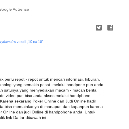
 Google AdSense
 wydawców z serii „10 na 10”
ak perlu repot - repot untuk mencari informasi, hiburan,
eknologi yang semakin pesat. melalui handpone pun anda
lah satunya yang menyediakan macam - macan berita,
tode video pun bisa anda akses melalui handphone
 Karena sekarang Poker Online dan Judi Online hadir
nda bisa memainkanya di manapun dan kapanpun karena
er Online dan judi Online di handpohone anda. Untuk
k link Daftar dibawah ini :