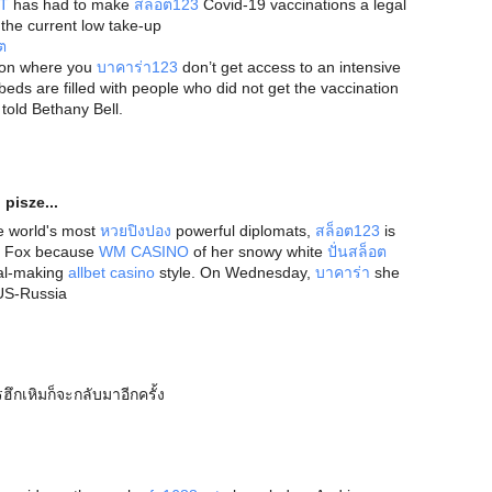
T
has had to make
สล็อต123
Covid-19 vaccinations a legal
 the current low take-up
ต
tion where you
บาคาร่า123
don’t get access to an intensive
beds are filled with people who did not get the vaccination
told Bethany Bell.
o
pisze...
e world's most
หวยปิงปอง
powerful diplomats,
สล็อต123
is
r Fox because
WM CASINO
of her snowy white
ปั่นสล็อต
al-making
allbet casino
style. On Wednesday,
บาคาร่า
she
US-Russia
ึกเหิมก็จะกลับมาอีกครั้ง