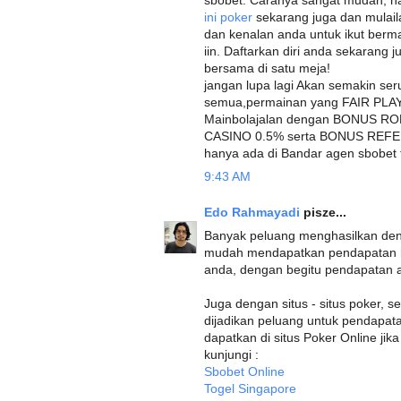
sbobet. Caranya sangat mudah, ha
ini poker
sekarang juga dan mulail
dan kenalan anda untuk ikut berm
iin. Daftarkan diri anda sekarang j
bersama di satu meja!
jangan lupa lagi Akan semakin ser
semua,permainan yang FAIR PLAY 
Mainbolajalan dengan BONUS 
CASINO 0.5% serta BONUS REFER
hanya ada di Bandar agen sbobet t
9:43 AM
Edo Rahmayadi
pisze...
Banyak peluang menghasilkan den
mudah mendapatkan pendapatan h
anda, dengan begitu pendapatan
Juga dengan situs - situs poker, s
dijadikan peluang untuk pendapata
dapatkan di situs Poker Online ji
kunjungi :
Sbobet Online
Togel Singapore