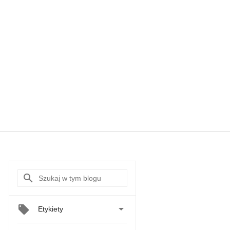

Etykiety