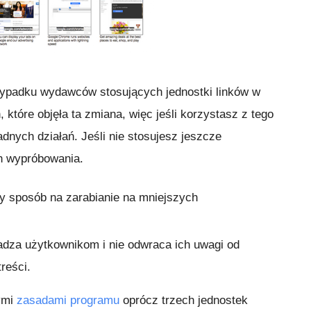
zypadku wydawców stosujących jednostki linków w
 które objęła ta zmiana, więc jeśli korzystasz z tego
nych działań. Jeśli nie stosujesz jeszcze
h wypróbowania.
ny sposób na zarabianie na mniejszych
kadza użytkownikom i nie odwraca ich uwagi od
reści.
ymi
zasadami programu
oprócz trzech jednostek