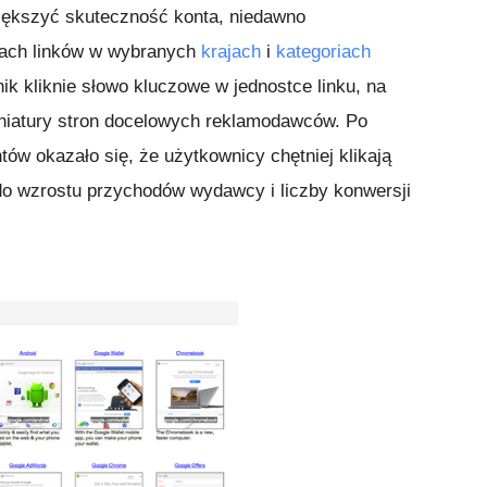
kszyć skuteczność konta, niedawno
kach linków w wybranych
krajach
i
kategoriach
ik kliknie słowo kluczowe w jednostce linku, na
miniatury stron docelowych reklamodawców. Po
ów okazało się, że użytkownicy chętniej klikają
 do wzrostu przychodów wydawcy i liczby konwersji