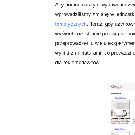
Aby pomóc naszym wydawcom zwię
wprowadziliśmy zmianę w jednost
tematycznych
. Teraz, gdy użytkown
wyświetlonej stronie pojawią się 
przeprowadzeniu wielu eksperyment
wyniki z miniaturami, co prowadzi
dla reklamodawców.