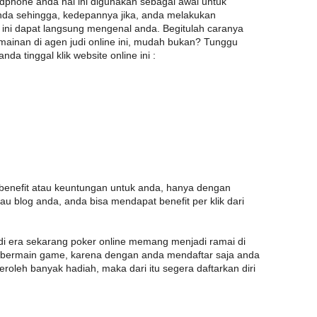
dphone anda hal ini digunakan sebagai awal untuk
da sehingga, kedepannya jika, anda melakukan
en ini dapat langsung mengenal anda. Begitulah caranya
ainan di agen judi online ini, mudah bukan? Tunggu
da tinggal klik website online ini :
enefit atau keuntungan untuk anda, hanya dengan
au blog anda, anda bisa mendapat benefit per klik dari
 di era sekarang poker online memang menjadi ramai di
a bermain game, karena dengan anda mendaftar saja anda
roleh banyak hadiah, maka dari itu segera daftarkan diri