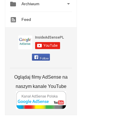


Archiwum
Feed
Follow
Oglądaj filmy AdSense na
naszym kanale YouTube