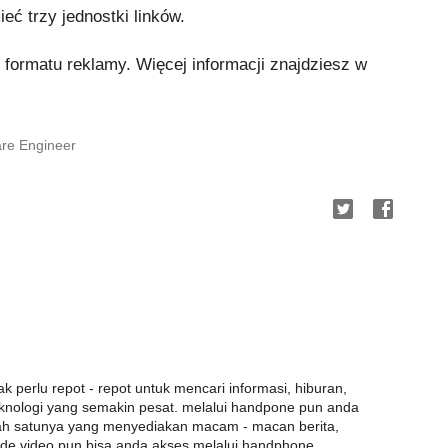
ć trzy jednostki linków.
formatu reklamy. Więcej informacji znajdziesz w
re Engineer
ak perlu repot - repot untuk mencari informasi, hiburan,
eknologi yang semakin pesat. melalui handpone pun anda
lah satunya yang menyediakan macam - macan berita,
tode video pun bisa anda akses melalui handphone