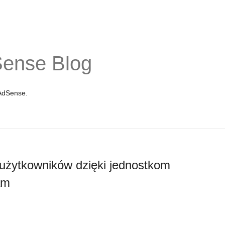
Sense Blog
 AdSense.
użytkowników dzięki jednostkom
am