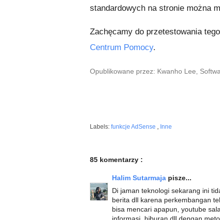
standardowych na stronie można mie
Zachęcamy do przetestowania tego 
Centrum Pomocy
.
Opublikowane przez: Kwanho Lee, Softwa
Labels:
funkcje AdSense
,
Inne
85 komentarzy :
Halim Sutarmaja
pisze...
Di jaman teknologi sekarang ini tid
berita dll karena perkembangan t
bisa mencari apapun, youtube sa
informasi, hiburan dll dengan me