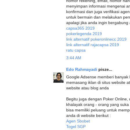
nomor rekening, email, nomor han
menyimpan informasi mengenai an
konfirmasi dan juga verifikasi ag
untuk bermain dan melakukan perm
apalagi jika anda ingin bergabung an
capsa365 2019
pokerlegenda 2019
link alternatif pokeronlinecc 2019
link alternatif rajacapsa 2019
ratu capsa
3:44 AM
Edo Rahmayadi
pisze...
Google Adsense memberi banyak b
memasang iklan di situs website at
website atau blog anda
Begitu juga dengan Poker Online,
khalayak orang - orang yang suk
bisa memiliki peluang untuk mempe
anda di website berikut :
Agen Sbobet
Togel SGP