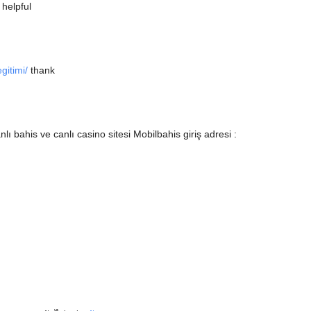
 helpful
gitimi/
thank
nlı bahis ve canlı casino sitesi Mobilbahis giriş adresi :