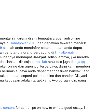
entar ini karena di sini tempatnya agen judi online
anya di
sobatpoker 2019
dan dapatkan tawaran menarik
19
setelah anda mendaftar secara mudah anda dapat
ah berjuta-juta orang bergabung di
link alternatif
mudahnya mendapat
Jackpot
setiap jamnya, jika mereka
a silahkan klik saja
pokerclub
atau bisa juga di
raja qq
 poker online dan agen judi terpercaya, disini kami memberi
bermain supaya anda dapat menghasilkan banyak uang.
g cukup mudah seperti poker,domino dan bandar. Dilayani
na kepuasan adalah target kami. Ayo buruan join, uang
is content
for some tips on how to write a good essay. I