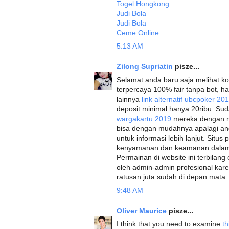
Togel Hongkong
Judi Bola
Judi Bola
Ceme Online
5:13 AM
Zilong Supriatin
pisze...
Selamat anda baru saja melihat kom
terpercaya 100% fair tanpa bot, h
lainnya
link alternatif ubcpoker 20
deposit minimal hanya 20ribu. Sud
wargakartu 2019
mereka dengan 
bisa dengan mudahnya apalagi and
untuk informasi lebih lanjut. Situs
kenyamanan dan keamanan dalam 
Permainan di website ini terbilan
oleh admin-admin profesional kare
ratusan juta sudah di depan mata.
9:48 AM
Oliver Maurice
pisze...
I think that you need to examine
th