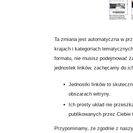
Ta zmiana jest automatyczna w pr
krajach i kategoriach tematycznych,
formatu, nie musisz podejmować żad
jednostek linków, zachęcamy do ic
Jednostki linków to skutecz
obszarach witryny.
Ich prosty układ nie przesz
publikowanych przez Ciebie t
Przypominamy, że zgodnie z nasz