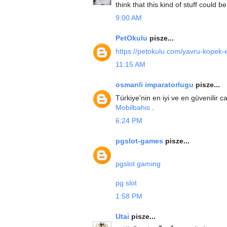
think that this kind of stuff could be
9:00 AM
PetOkulu
pisze...
https://petokulu.com/yavru-kopek-e
11:15 AM
osmanli imparatorlugu
pisze...
Türkiye'nin en iyi ve en güvenilir ca
Mobilbahis
.
6:24 PM
pgslot-games
pisze...
pgslot gaming
pg slot
1:58 PM
Utai
pisze...