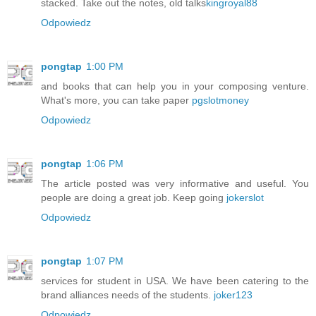
stacked. Take out the notes, old talks
kingroyal88
Odpowiedz
pongtap
1:00 PM
and books that can help you in your composing venture.
What's more, you can take paper
pgslotmoney
Odpowiedz
pongtap
1:06 PM
The article posted was very informative and useful. You
people are doing a great job. Keep going
jokerslot
Odpowiedz
pongtap
1:07 PM
services for student in USA. We have been catering to the
brand alliances needs of the students.
joker123
Odpowiedz