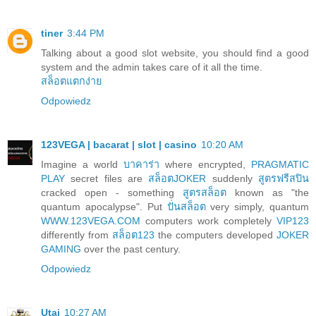
tiner
3:44 PM
Talking about a good slot website, you should find a good
system and the admin takes care of it all the time.
สล็อตแตกง่าย
Odpowiedz
123VEGA | bacarat | slot | casino
10:20 AM
Imagine a world
บาคาร่า
where encrypted,
PRAGMATIC
PLAY
secret files are
สล็อตJOKER
suddenly
สูตรฟรีสปิน
cracked open - something
สูตรสล็อต
known as "the
quantum apocalypse". Put
ปั่นสล็อต
very simply, quantum
WWW.123VEGA.COM
computers work completely
VIP123
differently from
สล็อต123
the computers developed
JOKER
GAMING
over the past century.
Odpowiedz
Utai
10:27 AM