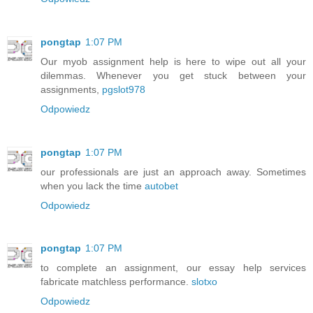
pongtap
1:07 PM
Our myob assignment help is here to wipe out all your
dilemmas. Whenever you get stuck between your
assignments,
pgslot978
Odpowiedz
pongtap
1:07 PM
our professionals are just an approach away. Sometimes
when you lack the time
autobet
Odpowiedz
pongtap
1:07 PM
to complete an assignment, our essay help services
fabricate matchless performance.
slotxo
Odpowiedz