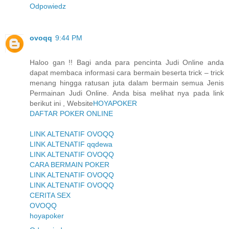
Odpowiedz
ovoqq
9:44 PM
Haloo gan !! Bagi anda para pencinta Judi Online anda
dapat membaca informasi cara bermain beserta trick – trick
menang hingga ratusan juta dalam bermain semua Jenis
Permainan Judi Online. Anda bisa melihat nya pada link
berikut ini , Website
HOYAPOKER
DAFTAR POKER ONLINE
LINK ALTENATIF OVOQQ
LINK ALTENATIF qqdewa
LINK ALTENATIF OVOQQ
CARA BERMAIN POKER
LINK ALTENATIF OVOQQ
LINK ALTENATIF OVOQQ
CERITA SEX
OVOQQ
hoyapoker