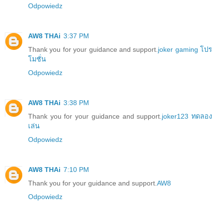
Odpowiedz
AW8 THAi
3:37 PM
Thank you for your guidance and support.
joker gaming โปร
โมชั่น
Odpowiedz
AW8 THAi
3:38 PM
Thank you for your guidance and support.
joker123 ทดลอง
เล่น
Odpowiedz
AW8 THAi
7:10 PM
Thank you for your guidance and support.
AW8
Odpowiedz