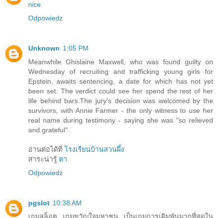
nice
Odpowiedz
Unknown
1:05 PM
Meanwhile Ghislaine Maxwell, who was found guilty on
Wednesday of recruiting and trafficking young girls for
Epstein, awaits sentencing, a date for which has not yet
been set. The verdict could see her spend the rest of her
life behind bars.The jury's decision was welcomed by the
survivors, with Annie Farmer - the only witness to use her
real name during testimony - saying she was "so relieved
and grateful".
อ่านต่อได้ที่
โรงเรียนบ้านสวนผึ้ง
สาระน่ารู้
ตา
Odpowiedz
pgslot
10:38 AM
เกมสล็อต เกมขวัญใจมหาชน เป็นเกมการเดิมพันมากที่สุดใน