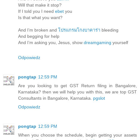
Will that make it stop?
If I told you I need
ebet
you
Is that what you want?
And I’m broken and
โปรแกรมโกงบาคาร่า
bleeding
And begging for help
And I’m asking you, Jesus, show
dreamgaming
yourself
Odpowiedz
pongtap
12:59 PM
Are you looking to get GST Return filing in Bangalore,
Karnataka? then we will help you with this, we are top GST
Consultants in Bangalore, Karnataka.
pgslot
Odpowiedz
pongtap
12:59 PM
When you choose the schedule, begin getting your assets