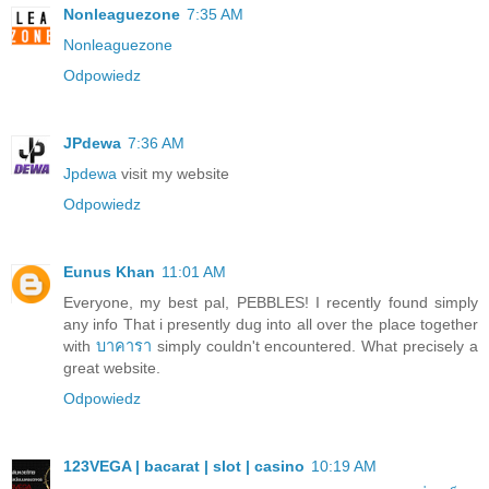
Nonleaguezone
7:35 AM
Nonleaguezone
Odpowiedz
JPdewa
7:36 AM
Jpdewa
visit my website
Odpowiedz
Eunus Khan
11:01 AM
Everyone, my best pal, PEBBLES! I recently found simply
any info That i presently dug into all over the place together
with
บาคารา
simply couldn't encountered. What precisely a
great website.
Odpowiedz
123VEGA | bacarat | slot | casino
10:19 AM