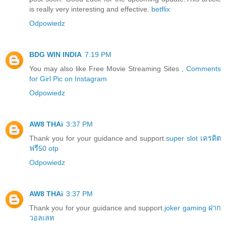
is really very interesting and effective.
betflix
Odpowiedz
BDG WIN INDIA
7:19 PM
You may also like Free Movie Streaming Sites ,
Comments
for Girl Pic on Instagram
Odpowiedz
AW8 THAi
3:37 PM
Thank you for your guidance and support.
super slot เครดิต
ฟรี50 otp
Odpowiedz
AW8 THAi
3:37 PM
Thank you for your guidance and support.
joker gaming ฝาก
วอลเลท