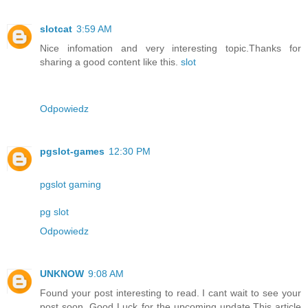
slotcat
3:59 AM
Nice infomation and very interesting topic.Thanks for
sharing a good content like this.
slot
Odpowiedz
pgslot-games
12:30 PM
pgslot gaming
pg slot
Odpowiedz
UNKNOW
9:08 AM
Found your post interesting to read. I cant wait to see your
post soon. Good Luck for the upcoming update.This article