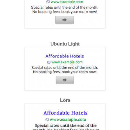
Ubuntu Light
Lora