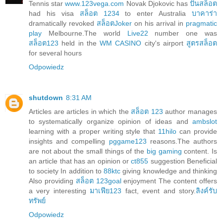
Tennis star
www.123vega.com
Novak Djokovic has
ปั่นสล็อต
had his visa
สล็อต 1234
to enter Australia
บาคาร่า
dramatically revoked
สล็อตJoker
on his arrival in
pragmatic
play
Melbourne.The world
Live22
number one was
สล็อต123
held in the
WM CASINO
city's airport
สูตรสล็อต
for several hours
Odpowiedz
shutdown
8:31 AM
Articles are articles in which the
สล็อต 123
author manages
to systematically organize opinion of ideas and
ambslot
learning with a proper writing style that
11hilo
can provide
insights and compelling
pggame123
reasons.The authors
are not about the small things of the
big gaming
content. Is
an article that has an opinion or
ct855
suggestion Beneficial
to society In addition to
88ktc
giving knowledge and thinking
Also providing
สล็อต 123goal
enjoyment The content offers
a very interesting
มาเฟีย123
fact, event and story.
ลิงค์รับ
ทรัพย์
Odpowiedz