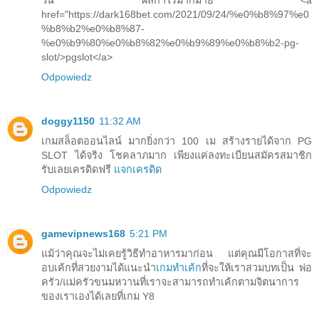
href="https://dark168bet.com/2021/09/24/%e0%b8%97%e0
%b8%b2%e0%b8%87-
%e0%b9%80%e0%b8%82%e0%b9%89%e0%b8%b2-pg-
slot/>pgslot</a>
Odpowiedz
doggy1150
11:32 AM
เกมสล็อตออนไลน์ มากยิ่งกว่า 100 เม สร้างรายได้จาก PG
SLOT ได้จริง โชคลาภมาก เพียงแค่ลงทะเบียนสมัครสมาชิก
รับเลยเครดิดฟรี
แจกเครดิด
Odpowiedz
gamevipnews168
5:21 PM
แม้ว่าคุณจะไม่เคยรู้วิธีทำอาหารมาก่อน แต่คุณมีโอกาสที่จะ
อบเค้กที่สวยงามได้แนะนำ
เกมทำเค้ก
ที่จะให้เราสวมบทเป็น พ่อ
ครัว/แม่ครัวขนมหวานที่เราจะสามารถทำเค้กตามจิตนาการ
ของเราเองได้เลยที่เกม Y8