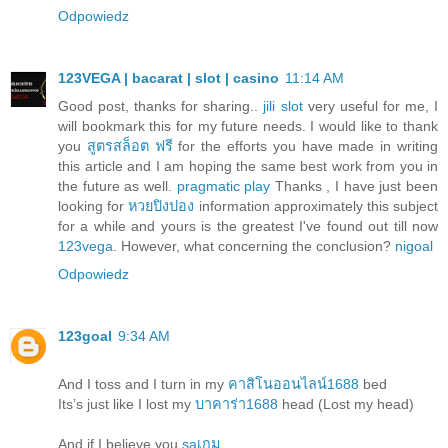
Odpowiedz
123VEGA | bacarat | slot | casino
11:14 AM
Good post, thanks for sharing..
jili slot
very useful for me, I
will bookmark this for my future needs. I would like to thank
you
สูตรสล็อต ฟรี
for the efforts you have made in writing
this article and I am hoping the same best work from you in
the future as well.
pragmatic play
Thanks , I have just been
looking for
หวยปิงปอง
information approximately this subject
for a while and yours is the greatest I've found out till now
123vega
. However, what concerning the conclusion?
nigoal
Odpowiedz
123goal
9:34 AM
And I toss and I turn in my
คาสิโนออนไลน์1688
bed
Its’s just like I lost my
บาคาร่า1688
head (Lost my head)
And if I believe you
saเกม