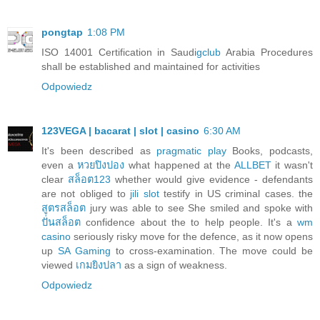
pongtap
1:08 PM
ISO 14001 Certification in Saudi
gclub
Arabia Procedures
shall be established and maintained for activities
Odpowiedz
123VEGA | bacarat | slot | casino
6:30 AM
It's been described as
pragmatic play
Books, podcasts,
even a
หวยปิงปอง
what happened at the
ALLBET
it wasn't
clear
สล็อต123
whether would give evidence - defendants
are not obliged to
jili slot
testify in US criminal cases. the
สูตรสล็อต
jury was able to see She smiled and spoke with
ปั่นสล็อต
confidence about the to help people. It's a
wm
casino
seriously risky move for the defence, as it now opens
up
SA Gaming
to cross-examination. The move could be
viewed
เกมยิงปลา
as a sign of weakness.
Odpowiedz