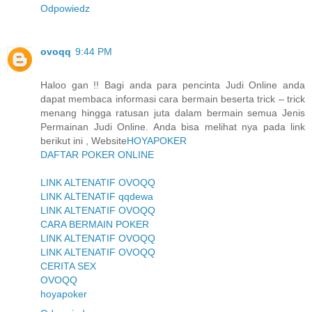
Odpowiedz
ovoqq
9:44 PM
Haloo gan !! Bagi anda para pencinta Judi Online anda
dapat membaca informasi cara bermain beserta trick – trick
menang hingga ratusan juta dalam bermain semua Jenis
Permainan Judi Online. Anda bisa melihat nya pada link
berikut ini , Website
HOYAPOKER
DAFTAR POKER ONLINE
LINK ALTENATIF OVOQQ
LINK ALTENATIF qqdewa
LINK ALTENATIF OVOQQ
CARA BERMAIN POKER
LINK ALTENATIF OVOQQ
LINK ALTENATIF OVOQQ
CERITA SEX
OVOQQ
hoyapoker