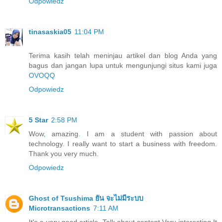
Odpowiedz
tinasaskia05
11:04 PM
Terima kasih telah meninjau artikel dan blog Anda yang
bagus dan jangan lupa untuk mengunjungi situs kami juga
OVOQQ
Odpowiedz
5 Star
2:58 PM
Wow
,
amazing
.
I am a student with passion about
technology
.
I really want to start a business with freedom
.
Thank you very much.
Odpowiedz
Ghost of Tsushima ยัน จะไม่มีระบบ
Microtransactions
7:11 AM