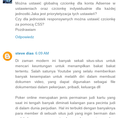
Można ustawić globalną czcionkę dla konta Adsense w
ustawieniach oraz czcionkę indywidualnie dla każdej
jednostki.Jaka jest priorytetyzacja tych ustawień?
Czy dla jednostek responsywnych można ustawić czcionkę
za pomocą CSS?
Pozdrawiam
Odpowiedz
steve dias
6:09 AM
Di zaman modern ini banyak sekali situs-situs untuk
mencari keuntungan untuk menampilkan bakat bakat
tertentu. Salah satunya Youtube yang selalu memberikan
banyak kesempatan untuk melatih diri dalam membuat
dokumen video, yang dapat digunakan sebagai file
dokumentasi dalam pekerjaan, pribadi, keluarga dll
Poker online merupakan jenis permainan judi kartu yang
saat ini tengah banyak diminati kalangan para pecinta judi
di dalam dunia perjudian. Hal ini terbukti dengan banyaknya
para member di sebuah situs judi yang ingin bermain dan