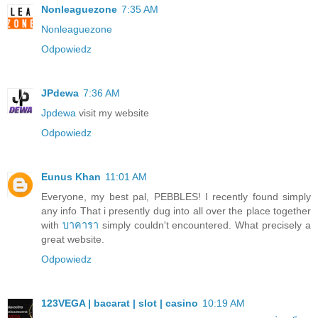
Nonleaguezone
7:35 AM
Nonleaguezone
Odpowiedz
JPdewa
7:36 AM
Jpdewa
visit my website
Odpowiedz
Eunus Khan
11:01 AM
Everyone, my best pal, PEBBLES! I recently found simply
any info That i presently dug into all over the place together
with
บาคารา
simply couldn't encountered. What precisely a
great website.
Odpowiedz
123VEGA | bacarat | slot | casino
10:19 AM