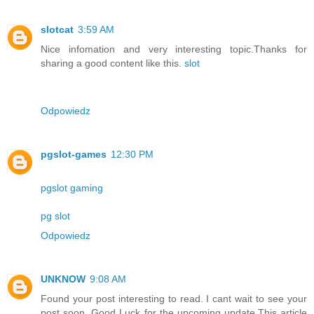
slotcat
3:59 AM
Nice infomation and very interesting topic.Thanks for
sharing a good content like this.
slot
Odpowiedz
pgslot-games
12:30 PM
pgslot gaming
pg slot
Odpowiedz
UNKNOW
9:08 AM
Found your post interesting to read. I cant wait to see your
post soon. Good Luck for the upcoming update.This article