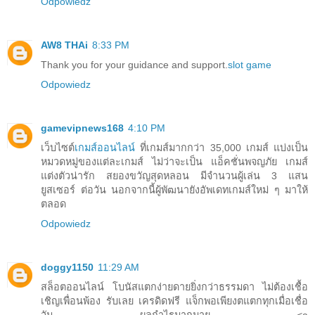
Odpowiedz
AW8 THAi
8:33 PM
Thank you for your guidance and support.
slot game
Odpowiedz
gamevipnews168
4:10 PM
เว็บไซต์
เกมส์ออนไลน์
ที่เกมส์มากกว่า 35,000 เกมส์ แบ่งเป็น
หมวดหมู่ของแต่ละเกมส์ ไม่ว่าจะเป็น แอ็คชั่นพจญภัย เกมส์
แต่งตัวน่ารัก สยองขวัญสุดหลอน มีจำนวนผู้เล่น 3 แสน
ยูสเซอร์ ต่อวัน นอกจากนี้ผู้พัฒนายังอัพเดทเกมส์ใหม่ ๆ มาให้
ตลอด
Odpowiedz
doggy1150
11:29 AM
สล็อตออนไลน์ โบนัสแตกง่ายดายยิ่งกว่าธรรมดา ไม่ต้องเชื้อ
เชิญเพื่อนพ้อง รับเลย เครดิดฟรี แจ็กพอเพียงตแตกทุกเมื่อเชื่อ
วัน ผลกำไรมากมาย <a