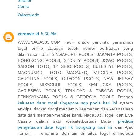
Sbobet
Ceme
Odpowiedz
yernave id
5:30 AM
WWW.NAGA303.COM hadir untuk pencinta permainan
togel online ataupun tebak nomor berhadiah yang
dikeluarkan dari SINGAPORE POOLS, JAKARTA POOLS,
HONGKONG POOLS, SYDNEY POOLS, JOWO POOLS,
SAIGON TOTO, 12 SHIO POOLS, BULLSEYE POOLS,
MAGNUM4D, TOTO MACAU4D, VIRGINIA POOLS,
CAROLINA POOLS, OREGON POOLS, NEW JERSEY
POOLS, MISSOURI POOLS, KENTUCKY POOLS,
CARIBBEAN POOLS, TRINIDAD & TABAGO POOLS,
PENNSYLVANIA POOLS & GEORGIA POOLS Dengan
keluaran data togel singapore sgp pools hari ini
system
enkripsi tingkat tinggi menjamin keamanan dan kerahasiaan
data dari member-member kami. Naga303, Togel dan Live
Casino dalam satu website.Buruan Daftar
prediksi
pengeluaran data togel hk hongkong hari ini
dan Ajak
Teman - Temanmu Bermain di Situs togel online,adu