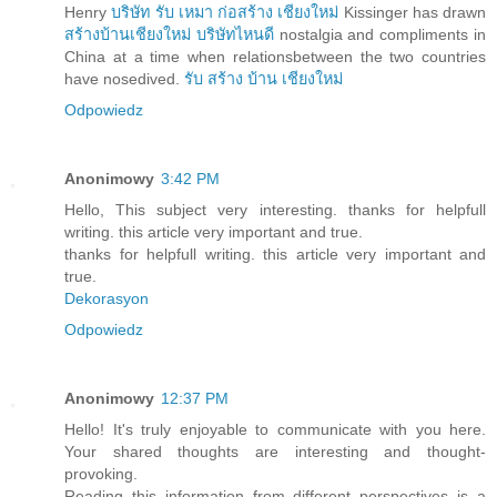
Henry
บริษัท รับ เหมา ก่อสร้าง เชียงใหม่
Kissinger has drawn
สร้างบ้านเชียงใหม่ บริษัทไหนดี
nostalgia and compliments in
China at a time when relationsbetween the two countries
have nosedived.
รับ สร้าง บ้าน เชียงใหม่
Odpowiedz
Anonimowy
3:42 PM
Hello, This subject very interesting. thanks for helpfull
writing. this article very important and true.
thanks for helpfull writing. this article very important and
true.
Dekorasyon
Odpowiedz
Anonimowy
12:37 PM
Hello! It's truly enjoyable to communicate with you here.
Your shared thoughts are interesting and thought-
provoking.
Reading this information from different perspectives is a