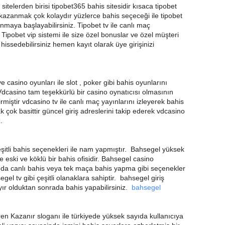
 sitelerden birisi tipobet365 bahis sitesidir kısaca tipobet
le kazanmak çok kolaydır yüzlerce bahis seçeceği ile tipobet
maya başlayabilirsiniz. Tipobet tv ile canlı maç
a Tipobet vip sistemi ile size özel bonuslar ve özel müşteri
 hissedebilirsiniz hemen kayıt olarak üye girişinizi
e casino oyunları ile slot , poker gibi bahis oyunlarını
Vdcasino tam teşekkürlü bir casino oynatıcısı olmasının
miştir vdcasino tv ile canlı maç yayınlarını izleyerek bahis
k çok basittir güncel giriş adreslerini takip ederek vdcasino
.
itli bahis seçenekleri ile nam yapmıştır. Bahsegel yüksek
e eski ve köklü bir bahis ofisidir. Bahsegel casino
şında canlı bahis veya tek maça bahis yapma gibi seçenekler
l tv gibi çeşitli olanaklara sahiptir. bahsegel giriş
ayır olduktan sonrada bahis yapabilirsiniz.
bahsegel
en Kazanır sloganı ile türkiyede yüksek sayıda kullanıcıya