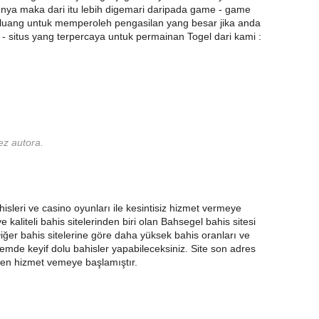
nya maka dari itu lebih digemari daripada game - game
luang untuk memperoleh pengasilan yang besar jika anda
 - situs yang terpercaya untuk permainan Togel dari kami :
ez autora.
hisleri ve casino oyunları ile kesintisiz hizmet vermeye
 kaliteli bahis sitelerinden biri olan Bahsegel bahis sitesi
 Diğer bahis sitelerine göre daha yüksek bahis oranları ve
mde keyif dolu bahisler yapabileceksiniz. Site son adres
nden hizmet vemeye başlamıştır.