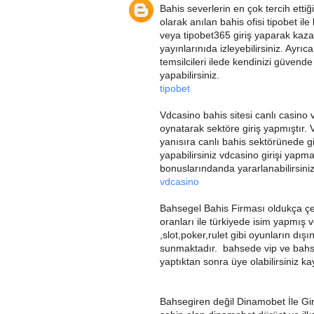
Bahis severlerin en çok tercih ettiği
olarak anılan bahis ofisi tipobet i
veya tipobet365 giriş yaparak kazan
yayınlarınıda izleyebilirsiniz. Ayrıc
temsilcileri ilede kendinizi güvende
yapabilirsiniz.
tipobet
Vdcasino bahis sitesi canlı casino v
oynatarak sektöre giriş yapmıştır. 
yanısıra canlı bahis sektörünede gir
yapabilirsiniz vdcasino girişi yapma
bonuslarındanda yararlanabilirsiniz
vdcasino
Bahsegel Bahis Firması oldukça çeş
oranları ile türkiyede isim yapmış v
,slot,poker,rulet gibi oyunların dı
sunmaktadır. bahsede vip ve bahsege
yaptıktan sonra üye olabilirsiniz k
Bahsegiren değil Dinamobet İle Gir