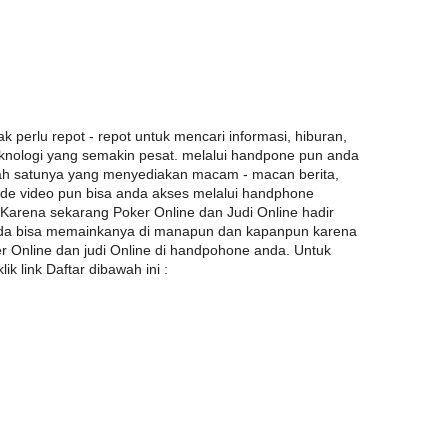
ak perlu repot - repot untuk mencari informasi, hiburan,
eknologi yang semakin pesat. melalui handpone pun anda
lah satunya yang menyediakan macam - macan berita,
tode video pun bisa anda akses melalui handphone
 Karena sekarang Poker Online dan Judi Online hadir
nda bisa memainkanya di manapun dan kapanpun karena
er Online dan judi Online di handpohone anda. Untuk
k link Daftar dibawah ini :