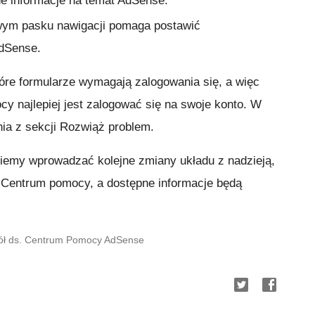
e informacje na temat AdSense.
wym pasku nawigacji pomaga postawić
AdSense.
re formularze wymagają zalogowania się, a więc
y najlepiej jest zalogować się na swoje konto. W
ia z sekcji
Rozwiąż problem
.
emy wprowadzać kolejne zmiany układu z nadzieją,
z Centrum pomocy, a dostępne informacje będą
ół ds. Centrum Pomocy AdSense