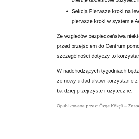
oferuje dodatkowe pożyteczn
Sekcja
Pierwsze kroki
na le
pierwsze kroki w systemie 
Ze względów bezpieczeństwa niektó
przed przejściem do Centrum pomoc
szczególności dotyczy to korzystan
W nadchodzących tygodniach będzi
że nowy układ ułatwi korzystanie 
bardziej przejrzyste i użyteczne.
Opublikowane przez: Özge Kökçü – Zesp