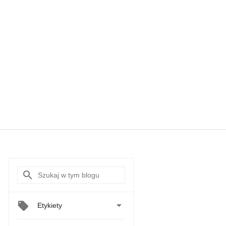

Etykiety