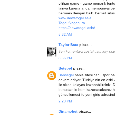
pilihan game - game menarik tentu
lainya karena anda mempunyai pe
bermain dengan baik. Berikut situs
www.dewatogel.asia
Togel Singapura
https://dewatogel.asia/
5:32 AM
Taylor Bara
pisze...
Ten komentarz został usunięty prz
8:56 PM
Betebet
pisze...
Bahsegel
bahis sitesi canlı spor ba
devam ediyor. Türkiye’nin en eski ve
ile sizde kolayca kazanabilirsiniz.
bonuslar ile hem kazanacaksınız he
güncellemesi ile yeni giriş adresi
2:23 PM
Dinamobet
pisze...