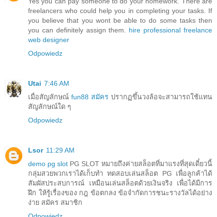
Yes you can pay someone to do your homework. There are
freelancers who could help you in completing your tasks. If
you believe that you wont be able to do some tasks then
you can definitely assign them.
hire professional freelance
web designer
Odpowiedz
Utai
7:46 AM
เมื่อสัญลักษณ์
fun88 สมัคร
ปรากฏขึ้นวงล้อจะสามารถใช้แทน
สัญลักษณ์ใด ๆ
Odpowiedz
Lsor
11:29 AM
demo pg slot
PG SLOT หมายถึงค่ายสล็อตที่มาแรงที่สุดเดี๋ยวนี้
กลุ่มสวยพวกเราได้เก็บทำ ทดสอบเล่นสล็อต PG เพื่อลูกค้าได้
สัมผัสประสบการณ์ เหมือนเล่นสล็อตด้วยเงินจริง เพื่อได้มีการ
ฝึก ให้รู้เรื่องของ กฎ ข้อตกลง ข้อจำกัดการชนะรางวัลได้อย่าง
ง่าย สมัคร สมาชิก
Odpowiedz