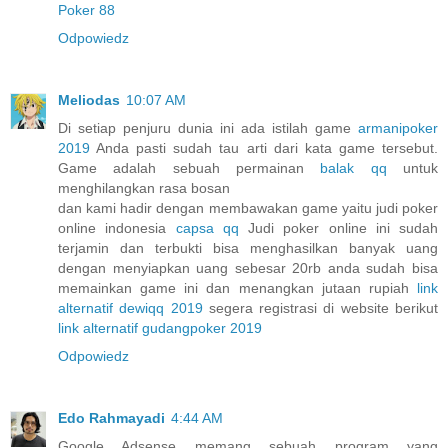
Poker 88
Odpowiedz
Meliodas
10:07 AM
Di setiap penjuru dunia ini ada istilah game
armanipoker
2019
Anda pasti sudah tau arti dari kata game tersebut.
Game adalah sebuah permainan
balak qq
untuk
menghilangkan rasa bosan
dan kami hadir dengan membawakan game yaitu judi poker
online indonesia
capsa qq
Judi poker online ini sudah
terjamin dan terbukti bisa menghasilkan banyak uang
dengan menyiapkan uang sebesar 20rb anda sudah bisa
memainkan game ini dan menangkan jutaan rupiah
link
alternatif dewiqq 2019
segera registrasi di website berikut
link alternatif gudangpoker 2019
Odpowiedz
Edo Rahmayadi
4:44 AM
Google Adsense memang sebuah program yang