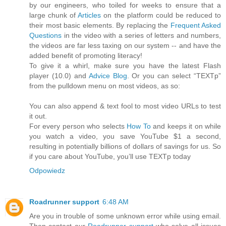
by our engineers, who toiled for weeks to ensure that a
large chunk of
Articles
on the platform could be reduced to
their most basic elements. By replacing the
Frequent Asked
Questions
in the video with a series of letters and numbers,
the videos are far less taxing on our system -- and have the
added benefit of promoting literacy!
To give it a whirl, make sure you have the latest Flash
player (10.0) and
Advice Blog
. Or you can select “TEXTp”
from the pulldown menu on most videos, as so:
You can also append & text fool to most video URLs to test
it out.
For every person who selects
How To
​and keeps it on while
you watch a video, you save YouTube $1 a second,
resulting in potentially billions of dollars of savings for us. So
if you care about YouTube, you’ll use TEXTp today
Odpowiedz
Roadrunner support
6:48 AM
Are you in trouble of some unknown error while using email.
Then contact our
Roadrunner support
who solve all issues