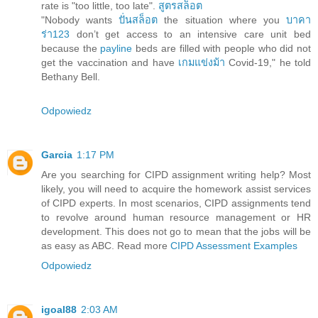
rate is "too little, too late".
สูตรสล็อต
"Nobody wants
ปั่นสล็อต
the situation where you
บาคา
ร่า123
don’t get access to an intensive care unit bed
because the
payline
beds are filled with people who did not
get the vaccination and have
เกมแข่งม้า
Covid-19," he told
Bethany Bell.
Odpowiedz
Garcia
1:17 PM
Are you searching for CIPD assignment writing help? Most
likely, you will need to acquire the homework assist services
of CIPD experts. In most scenarios, CIPD assignments tend
to revolve around human resource management or HR
development. This does not go to mean that the jobs will be
as easy as ABC. Read more
CIPD Assessment Examples
Odpowiedz
igoal88
2:03 AM