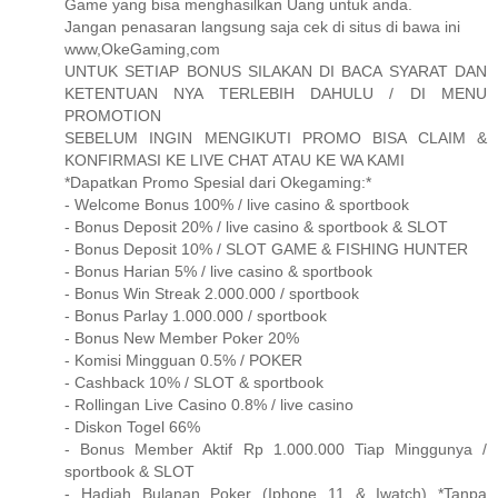
Game yang bisa menghasilkan Uang untuk anda.
Jangan penasaran langsung saja cek di situs di bawa ini
www,OkeGaming,com
UNTUK SETIAP BONUS SILAKAN DI BACA SYARAT DAN
KETENTUAN NYA TERLEBIH DAHULU / DI MENU
PROMOTION
SEBELUM INGIN MENGIKUTI PROMO BISA CLAIM &
KONFIRMASI KE LIVE CHAT ATAU KE WA KAMI
*Dapatkan Promo Spesial dari Okegaming:*
- Welcome Bonus 100% / live casino & sportbook
- Bonus Deposit 20% / live casino & sportbook & SLOT
- Bonus Deposit 10% / SLOT GAME & FISHING HUNTER
- Bonus Harian 5% / live casino & sportbook
- Bonus Win Streak 2.000.000 / sportbook
- Bonus Parlay 1.000.000 / sportbook
- Bonus New Member Poker 20%
- Komisi Mingguan 0.5% / POKER
- Cashback 10% / SLOT & sportbook
- Rollingan Live Casino 0.8% / live casino
- Diskon Togel 66%
- Bonus Member Aktif Rp 1.000.000 Tiap Minggunya /
sportbook & SLOT
- Hadiah Bulanan Poker (Iphone 11 & Iwatch) *Tanpa