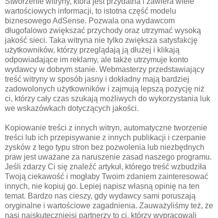
Stworzenie witryny, która jest przydatna i zawiera wiele
wartościowych informacji, to istotna część modelu
biznesowego AdSense. Pozwala ona wydawcom
długofalowo zwiększać przychody oraz utrzymać wysoką
jakość sieci. Taka witryna nie tylko zwiększa satysfakcję
użytkowników, którzy przeglądają ją dłużej i klikają
odpowiadające im reklamy, ale także utrzymuje konto
wydawcy w dobrym stanie. Webmasterzy przedstawiający
treść witryny w sposób jasny i dokładny mają bardziej
zadowolonych użytkowników i zajmują lepszą pozycję niż
ci, którzy cały czas szukają możliwych do wykorzystania luk
we wskazówkach dotyczących jakości.
Kopiowanie treści z innych witryn, automatyczne tworzenie
treści lub ich przepisywanie z innych publikacji i czerpanie
zysków z tego typu stron bez pozwolenia lub niezbędnych
praw jest uważane za naruszenie zasad naszego programu.
Jeśli zdarzy Ci się znaleźć artykuł, którego treść wzbudziła
Twoją ciekawość i mogłaby Twoim zdaniem zainteresować
innych, nie kopiuj go. Lepiej napisz własną opinię na ten
temat. Bardzo nas cieszy, gdy wydawcy sami poruszają
oryginalne i wartościowe zagadnienia. Zauważyliśmy też, że
nasi najskuteczniejsi partnerzy to ci, którzy wypracowali