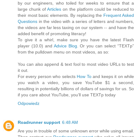
by our engineers, who toiled for weeks to ensure that a
large chunk of
Articles
on the platform could be reduced to
their most basic elements. By replacing the
Frequent Asked
Questions
in the video with a series of letters and numbers,
the videos are far less taxing on our system -- and have the
added benefit of promoting literacy!
To give it a whirl, make sure you have the latest Flash
player (10.0) and
Advice Blog
. Or you can select “TEXTp”
from the pulldown menu on most videos, as so:
You can also append & text fool to most video URLs to test
it out.
For every person who selects
How To
​and keeps it on while
you watch a video, you save YouTube $1 a second,
resulting in potentially billions of dollars of savings for us. So
if you care about YouTube, you’ll use TEXTp today
Odpowiedz
Roadrunner support
6:48 AM
Are you in trouble of some unknown error while using email.
Then contact our
Roadrunner support
who solve all issues