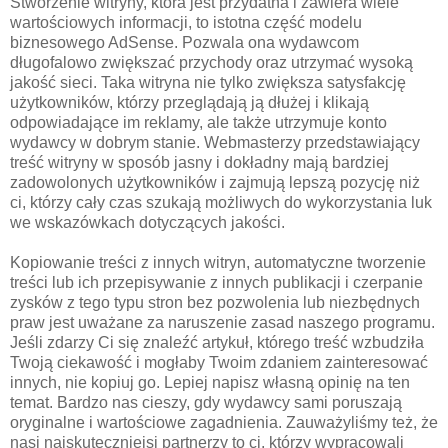
Stworzenie witryny, która jest przydatna i zawiera wiele
wartościowych informacji, to istotna część modelu
biznesowego AdSense. Pozwala ona wydawcom
długofalowo zwiększać przychody oraz utrzymać wysoką
jakość sieci. Taka witryna nie tylko zwiększa satysfakcję
użytkowników, którzy przeglądają ją dłużej i klikają
odpowiadające im reklamy, ale także utrzymuje konto
wydawcy w dobrym stanie. Webmasterzy przedstawiający
treść witryny w sposób jasny i dokładny mają bardziej
zadowolonych użytkowników i zajmują lepszą pozycję niż
ci, którzy cały czas szukają możliwych do wykorzystania luk
we wskazówkach dotyczących jakości.
Kopiowanie treści z innych witryn, automatyczne tworzenie
treści lub ich przepisywanie z innych publikacji i czerpanie
zysków z tego typu stron bez pozwolenia lub niezbędnych
praw jest uważane za naruszenie zasad naszego programu.
Jeśli zdarzy Ci się znaleźć artykuł, którego treść wzbudziła
Twoją ciekawość i mogłaby Twoim zdaniem zainteresować
innych, nie kopiuj go. Lepiej napisz własną opinię na ten
temat. Bardzo nas cieszy, gdy wydawcy sami poruszają
oryginalne i wartościowe zagadnienia. Zauważyliśmy też, że
nasi najskuteczniejsi partnerzy to ci, którzy wypracowali