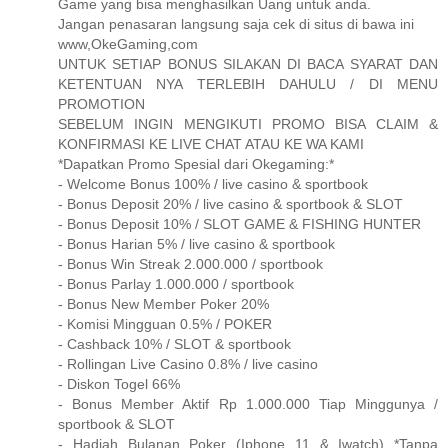
Game yang bisa menghasilkan Uang untuk anda.
Jangan penasaran langsung saja cek di situs di bawa ini
www,OkeGaming,com
UNTUK SETIAP BONUS SILAKAN DI BACA SYARAT DAN
KETENTUAN NYA TERLEBIH DAHULU / DI MENU
PROMOTION
SEBELUM INGIN MENGIKUTI PROMO BISA CLAIM &
KONFIRMASI KE LIVE CHAT ATAU KE WA KAMI
*Dapatkan Promo Spesial dari Okegaming:*
- Welcome Bonus 100% / live casino & sportbook
- Bonus Deposit 20% / live casino & sportbook & SLOT
- Bonus Deposit 10% / SLOT GAME & FISHING HUNTER
- Bonus Harian 5% / live casino & sportbook
- Bonus Win Streak 2.000.000 / sportbook
- Bonus Parlay 1.000.000 / sportbook
- Bonus New Member Poker 20%
- Komisi Mingguan 0.5% / POKER
- Cashback 10% / SLOT & sportbook
- Rollingan Live Casino 0.8% / live casino
- Diskon Togel 66%
- Bonus Member Aktif Rp 1.000.000 Tiap Minggunya /
sportbook & SLOT
- Hadiah Bulanan Poker (Iphone 11 & Iwatch) *Tanpa