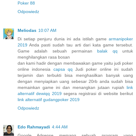
Poker 88
Odpowiedz
Meliodas
10:07 AM
Di setiap penjuru dunia ini ada istilah game
armanipoker
2019
Anda pasti sudah tau arti dari kata game tersebut.
Game adalah sebuah permainan
balak qq
untuk
menghilangkan rasa bosan
dan kami hadir dengan membawakan game yaitu judi poker
online indonesia
capsa qq
Judi poker online ini sudah
terjamin dan terbukti bisa menghasilkan banyak uang
dengan menyiapkan uang sebesar 20rb anda sudah bisa
memainkan game ini dan menangkan jutaan rupiah
link
alternatif dewiqq 2019
segera registrasi di website berikut
link alternatif gudangpoker 2019
Odpowiedz
Edo Rahmayadi
4:44 AM
Google Adsense memang sebuah program yang