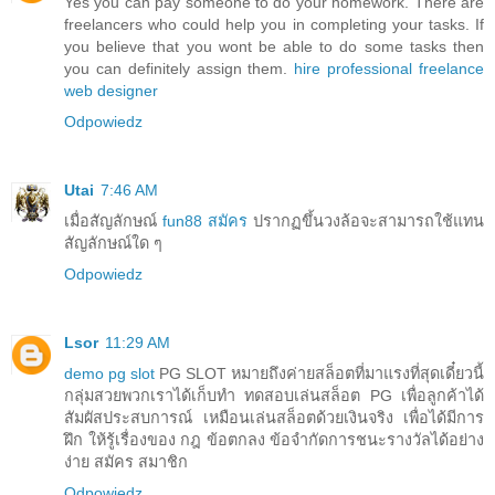
Yes you can pay someone to do your homework. There are
freelancers who could help you in completing your tasks. If
you believe that you wont be able to do some tasks then
you can definitely assign them.
hire professional freelance
web designer
Odpowiedz
Utai
7:46 AM
เมื่อสัญลักษณ์
fun88 สมัคร
ปรากฏขึ้นวงล้อจะสามารถใช้แทน
สัญลักษณ์ใด ๆ
Odpowiedz
Lsor
11:29 AM
demo pg slot
PG SLOT หมายถึงค่ายสล็อตที่มาแรงที่สุดเดี๋ยวนี้
กลุ่มสวยพวกเราได้เก็บทำ ทดสอบเล่นสล็อต PG เพื่อลูกค้าได้
สัมผัสประสบการณ์ เหมือนเล่นสล็อตด้วยเงินจริง เพื่อได้มีการ
ฝึก ให้รู้เรื่องของ กฎ ข้อตกลง ข้อจำกัดการชนะรางวัลได้อย่าง
ง่าย สมัคร สมาชิก
Odpowiedz