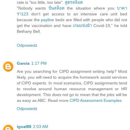
rate is "too little, too late".
สูตรสล็อต
"Nobody wants
ปั่นสล็อต
the situation where you
บาคา
ร่า123
don’t get access to an intensive care unit bed
because the
payline
beds are filled with people who did not
get the vaccination and have
เกมแข่งม้า
Covid-19," he told
Bethany Bell.
Odpowiedz
Garcia
1:17 PM
Are you searching for CIPD assignment writing help? Most
likely, you will need to acquire the homework assist services
of CIPD experts. In most scenarios, CIPD assignments tend
to revolve around human resource management or HR
development. This does not go to mean that the jobs will be
as easy as ABC. Read more
CIPD Assessment Examples
Odpowiedz
igoal88
2:03 AM