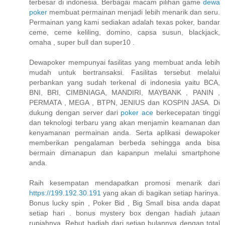
terbesar di indonesia. Berbagai macam pilihan game
dewa
poker
membuat permainan menjadi lebih menarik dan seru.
Permainan yang kami sediakan adalah texas poker, bandar
ceme, ceme keliling, domino, capsa susun, blackjack,
omaha , super bull dan super10 .
Dewapoker mempunyai fasilitas yang membuat anda lebih
mudah untuk bertransaksi. Fasilitas tersebut melalui
perbankan yang sudah terkenal di indonesia yaitu BCA,
BNI, BRI, CIMBNIAGA, MANDIRI, MAYBANK , PANIN ,
PERMATA , MEGA , BTPN, JENIUS dan KOSPIN JASA. Di
dukung dengan server dari
poker ace
berkecepatan tinggi
dan teknologi terbaru yang akan menjamin keamanan dan
kenyamanan permainan anda. Serta aplikasi dewapoker
memberikan pengalaman berbeda sehingga anda bisa
bermain dimanapun dan kapanpun melalui smartphone
anda.
Raih kesempatan mendapatkan promosi menarik dari
https://199.192.30.191
yang akan di bagikan setiap harinya.
Bonus lucky spin , Poker Bid , Big Small bisa anda dapat
setiap hari . bonus mystery box dengan hadiah jutaan
rupiahnya. Rebut hadiah dari setiap bulannya dengan total