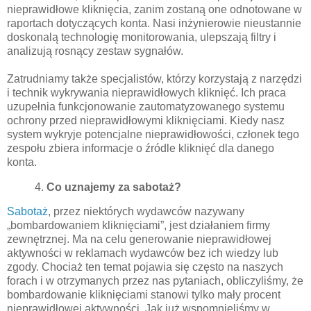
nieprawidłowe kliknięcia, zanim zostaną one odnotowane w
raportach dotyczących konta. Nasi inżynierowie nieustannie
doskonalą technologię monitorowania, ulepszają filtry i
analizują rosnący zestaw sygnałów.
Zatrudniamy także specjalistów, którzy korzystają z narzędzi
i technik wykrywania nieprawidłowych kliknięć. Ich praca
uzupełnia funkcjonowanie zautomatyzowanego systemu
ochrony przed nieprawidłowymi kliknięciami. Kiedy nasz
system wykryje potencjalne nieprawidłowości, członek tego
zespołu zbiera informacje o źródle kliknięć dla danego
konta.
4.
Co uznajemy za sabotaż?
Sabotaż
, przez niektórych wydawców nazywany
„bombardowaniem kliknięciami”, jest działaniem firmy
zewnętrznej. Ma na celu generowanie nieprawidłowej
aktywności w reklamach wydawców bez ich wiedzy lub
zgody. Chociaż ten temat pojawia się często na naszych
forach i w otrzymanych przez nas pytaniach, obliczyliśmy, że
bombardowanie kliknięciami stanowi tylko mały procent
nieprawidłowej aktywności. Jak już wspomnieliśmy w