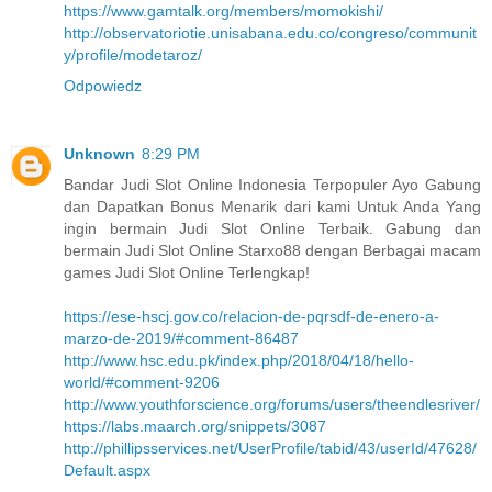
https://www.gamtalk.org/members/momokishi/
http://observatoriotie.unisabana.edu.co/congreso/communit
y/profile/modetaroz/
Odpowiedz
Unknown
8:29 PM
Bandar Judi Slot Online Indonesia Terpopuler Ayo Gabung
dan Dapatkan Bonus Menarik dari kami Untuk Anda Yang
ingin bermain Judi Slot Online Terbaik. Gabung dan
bermain Judi Slot Online Starxo88 dengan Berbagai macam
games Judi Slot Online Terlengkap!
https://ese-hscj.gov.co/relacion-de-pqrsdf-de-enero-a-
marzo-de-2019/#comment-86487
http://www.hsc.edu.pk/index.php/2018/04/18/hello-
world/#comment-9206
http://www.youthforscience.org/forums/users/theendlesriver/
https://labs.maarch.org/snippets/3087
http://phillipsservices.net/UserProfile/tabid/43/userId/47628/
Default.aspx