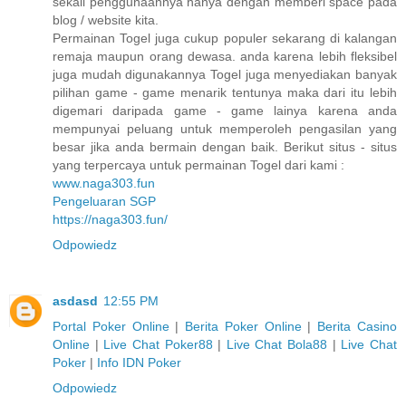
sekali penggunaannya hanya dengan memberi space pada
blog / website kita.
Permainan Togel juga cukup populer sekarang di kalangan
remaja maupun orang dewasa. anda karena lebih fleksibel
juga mudah digunakannya Togel juga menyediakan banyak
pilihan game - game menarik tentunya maka dari itu lebih
digemari daripada game - game lainya karena anda
mempunyai peluang untuk memperoleh pengasilan yang
besar jika anda bermain dengan baik. Berikut situs - situs
yang terpercaya untuk permainan Togel dari kami :
www.naga303.fun
Pengeluaran SGP
https://naga303.fun/
Odpowiedz
asdasd
12:55 PM
Portal Poker Online
|
Berita Poker Online
|
Berita Casino
Online
|
Live Chat Poker88
|
Live Chat Bola88
|
Live Chat
Poker
|
Info IDN Poker
Odpowiedz