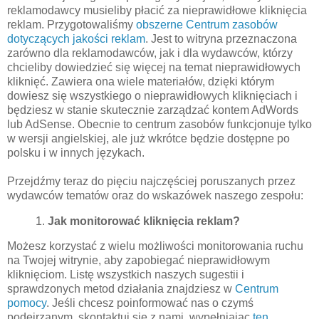
reklamodawcy musieliby płacić za nieprawidłowe kliknięcia
reklam. Przygotowaliśmy
obszerne Centrum zasobów
dotyczących jakości reklam
. Jest to witryna przeznaczona
zarówno dla reklamodawców, jak i dla wydawców, którzy
chcieliby dowiedzieć się więcej na temat nieprawidłowych
kliknięć. Zawiera ona wiele materiałów, dzięki którym
dowiesz się wszystkiego o nieprawidłowych kliknięciach i
będziesz w stanie skutecznie zarządzać kontem AdWords
lub AdSense. Obecnie to centrum zasobów funkcjonuje tylko
w wersji angielskiej, ale już wkrótce będzie dostępne po
polsku i w innych językach.
Przejdźmy teraz do pięciu najczęściej poruszanych przez
wydawców tematów oraz do wskazówek naszego zespołu:
1.
Jak monitorować kliknięcia reklam?
Możesz korzystać z wielu możliwości monitorowania ruchu
na Twojej witrynie, aby zapobiegać nieprawidłowym
kliknięciom. Listę wszystkich naszych sugestii i
sprawdzonych metod działania znajdziesz w
Centrum
pomocy
. Jeśli chcesz poinformować nas o czymś
podejrzanym, skontaktuj się z nami, wypełniając
ten