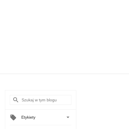

Etykiety