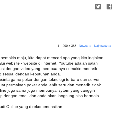
1 – 200 z 383
Nowsze›
Najnowsze»
 semakin maju, kita dapat mencari apa yang kita inginkan
 website - website di internet. Youtube adalah salah
rmasi dengan video yang membuatnya semakin menarik
ng sesuai dengan kebutuhan anda.
ecinta game poker dengan teknologi terbaru dan server
at permainan poker anda lebih seru dan menarik. tidak
nline juga sama juga mempunyai sytem yang canggih
up dengan email dan anda akan langsung bisa bermain
udi Online yang direkomendasikan :