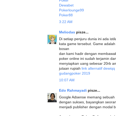
Poker
Dewabet
Pokerlounge99
Poker88
3:22 AM
Meliodas
pisze...
Di setiap penjuru dunia ini ada ist
kata game tersebut. Game adala
bosan
dan kami hadir dengan membawaka
poker online ini sudah terjamin d
menyiapkan uang sebesar 20rb a
jutaan rupiah
link alternatif dewiq
gudangpoker 2019
10:07 AM
Edo Rahmayadi
pisze...
Google Adsense memang sebuah pr
dengan sukses, bayangkan seora
menjadi publisher dengan modal bl