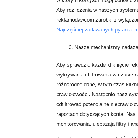
w którym korzyści mogą odnosić z
Aby rozliczenia w naszych system
reklamodawcom zarobki z wyłączon
Najczęściej zadawanych pytaniach
3.
Nasze mechanizmy nadążaj
Aby sprawdzić każde kliknięcie r
wykrywania i filtrowania w czasie 
różnorodne dane, w tym czas kliknię
prawidłowości. Następnie nasz sy
odfiltrować potencjalne nieprawidł
raportach dotyczących konta. Nasi 
monitorowania, ulepszają filtry i a