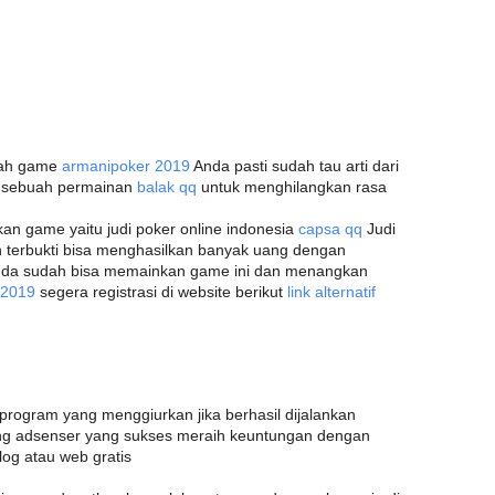
ilah game
armanipoker 2019
Anda pasti sudah tau arti dari
h sebuah permainan
balak qq
untuk menghilangkan rasa
n game yaitu judi poker online indonesia
capsa qq
Judi
an terbukti bisa menghasilkan banyak uang dengan
nda sudah bisa memainkan game ini dan menangkan
q 2019
segera registrasi di website berikut
link alternatif
ogram yang menggiurkan jika berhasil dijalankan
ng adsenser yang sukses meraih keuntungan dengan
og atau web gratis