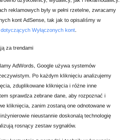
arówno użytkownicy, wydawcy, jak i reklamodawcy.
ach reklamowych były w pełni rzetelne, zwracamy
ych kont AdSense, tak jak to opisaliśmy w
 dotyczących Wyłączonych kont
.
ą za trendami
eklamy AdWords, Google używa systemów
rzeczywistym. Po każdym kliknięciu analizujemy
cia, zduplikowane kliknięcia i różne inne
stem sprawdza zebrane dane, aby rozpoznać i
owe kliknięcia, zanim zostaną one odnotowane w
inżynierowie nieustannie doskonalą technologię
nalizują rosnący zestaw sygnałów.