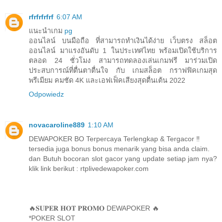
rfrfrfrfrf
6:07 AM
แนะนำเกม
pg
ออนไลน์ บนมือถือ ที่สามารถทำเงินได้ง่าย เว็บตรง สล็อต
ออนไลน์ มาแรงอันดับ 1 ในประเทศไทย พร้อมเปิดใช้บริการ
ตลอด 24 ชั่วโมง สามารถทดลองเล่นเกมฟรี มาร่วมเปิด
ประสบการณ์ที่ตื่นตาตื่นใจ กับ เกมสล็อต กราฟฟิคเกมสุด
พรีเมียม คมชัด 4K และเอฟเฟ็คเสียงสุดตื่นเต้น 2022
Odpowiedz
novacaroline889
1:10 AM
DEWAPOKER BO Terpercaya Terlengkap & Tergacor ‼️
tersedia juga bonus bonus menarik yang bisa anda claim.
dan Butuh bocoran slot gacor yang update setiap jam nya?
klik link berikut : rtplivedewapoker.com
🔥𝐒𝐔𝐏𝐄𝐑 𝐇𝐎𝐓 𝐏𝐑𝐎𝐌𝐎 DEWAPOKER 🔥
*POKER SLOT