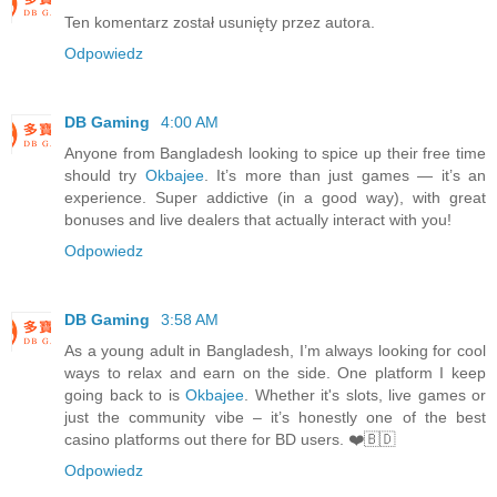
Ten komentarz został usunięty przez autora.
Odpowiedz
DB Gaming
4:00 AM
Anyone from Bangladesh looking to spice up their free time
should try
Okbajee
. It’s more than just games — it’s an
experience. Super addictive (in a good way), with great
bonuses and live dealers that actually interact with you!
Odpowiedz
DB Gaming
3:58 AM
As a young adult in Bangladesh, I’m always looking for cool
ways to relax and earn on the side. One platform I keep
going back to is
Okbajee
. Whether it's slots, live games or
just the community vibe – it’s honestly one of the best
casino platforms out there for BD users. ❤️🇧🇩
Odpowiedz