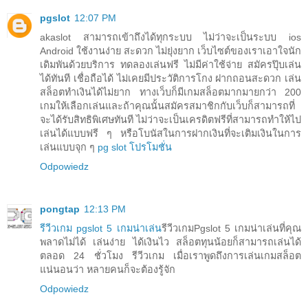
pgslot
12:07 PM
akaslot สามารถเข้าถึงได้ทุกระบบ ไม่ว่าจะเป็นระบบ ios
Android ใช้งานง่าย สะดวก ไม่ยุ่งยาก เว็บไซต์ของเราเอาใจนัก
เดิมพันด้วยบริการ ทดลองเล่นฟรี ไม่มีค่าใช้จ่าย สมัครปุ๊บเล่น
ได้ทันที เชื่อถือได้ ไม่เคยมีประวัติการโกง ฝากถอนสะดวก เล่น
สล็อตทำเงินได้ไม่ยาก ทางเว็บก็มีเกมสล็อตมากมายกว่า 200
เกมให้เลือกเล่นและถ้าคุณนั้นสมัครสมาชิกกับเว็บก็สามารถที่
จะได้รับสิทธิพิเศษทันที ไม่ว่าจะเป็นเครดิตฟรีที่สามารถทำให้ไป
เล่นได้แบบฟรี ๆ หรือโบนัสในการฝากเงินที่จะเติมเงินในการ
เล่นแบบจุก ๆ
pg slot โปรโมชั่น
Odpowiedz
pongtap
12:13 PM
รีวีวเกม pgslot 5 เกมน่าเล่น
รีวีวเกมPgslot 5 เกมน่าเล่นที่คุณ
พลาดไม่ได้ เล่นง่าย ได้เงินไว สล็อตทุนน้อยก็สามารถเล่นได้
ตลอด 24 ชั่วโมง รีวีวเกม เมื่อเราพูดถึงการเล่นเกมสล็อต
แน่นอนว่า หลายคนก็จะต้องรู้จัก
Odpowiedz