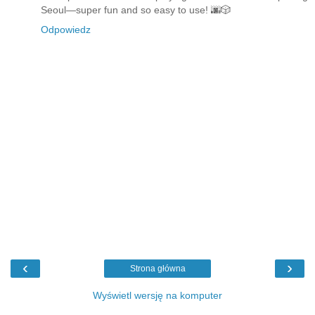
Seoul—super fun and so easy to use! 🌆🎲
Odpowiedz
‹
›
Strona główna
Wyświetl wersję na komputer