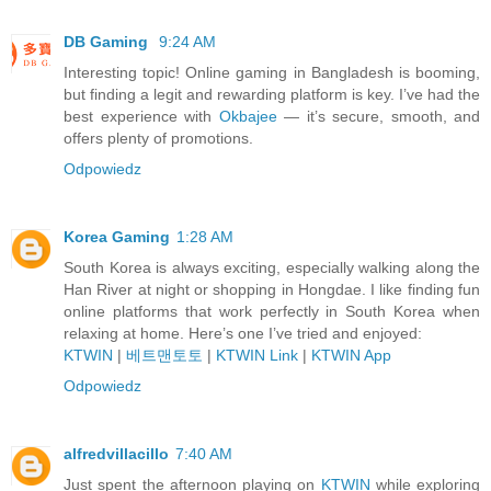
DB Gaming
9:24 AM
Interesting topic! Online gaming in Bangladesh is booming,
but finding a legit and rewarding platform is key. I’ve had the
best experience with
Okbajee
— it’s secure, smooth, and
offers plenty of promotions.
Odpowiedz
Korea Gaming
1:28 AM
South Korea is always exciting, especially walking along the
Han River at night or shopping in Hongdae. I like finding fun
online platforms that work perfectly in South Korea when
relaxing at home. Here’s one I’ve tried and enjoyed:
KTWIN
|
베트맨토토
|
KTWIN Link
|
KTWIN App
Odpowiedz
alfredvillacillo
7:40 AM
Just spent the afternoon playing on
KTWIN
while exploring