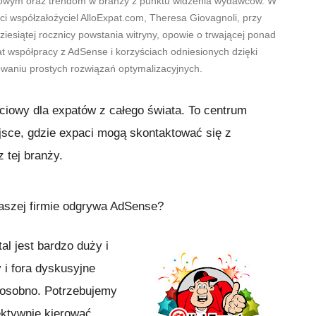
yowym oraz trendom w branży z punktu widzenia wydawców. W
ści współzałożyciel AlloExpat.com, Theresa Giovagnoli, przy
dziesiątej rocznicy powstania witryny, opowie o trwającej ponad
at współpracy z AdSense i korzyściach odniesionych dzięki
waniu prostych rozwiązań optymalizacyjnych.
ciowy dla expatów z całego świata. To centrum
ejsce, gdzie expaci mogą skontaktować się z
 tej branży.
waszej firmie odgrywa AdSense?
al jest bardzo duży i
 i fora dyskusyjne
 osobno. Potrzebujemy
ektywnie kierować