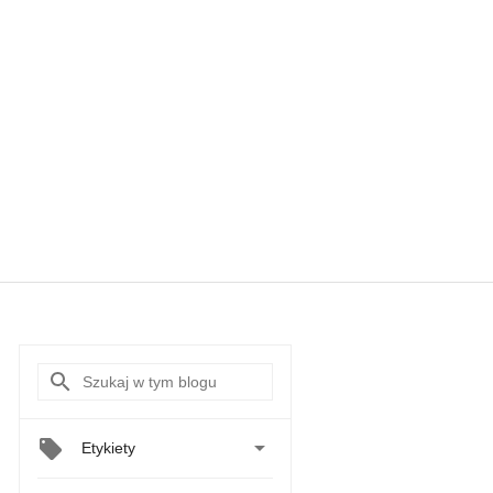

Etykiety