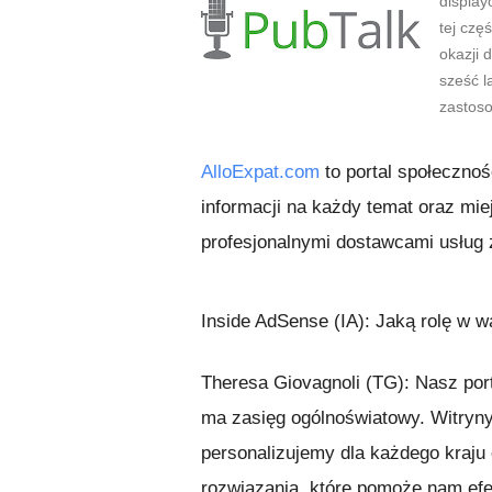
displa
tej czę
okazji 
sześć l
zastoso
AlloExpat.com
to portal społecznoś
informacji na każdy temat oraz mi
profesjonalnymi dostawcami usług z
Inside AdSense (IA): Jaką rolę w 
Theresa Giovagnoli (TG): Nasz port
ma zasięg ogólnoświatowy. Witryny
personalizujemy dla każdego kraju
rozwiązania, które pomoże nam ef