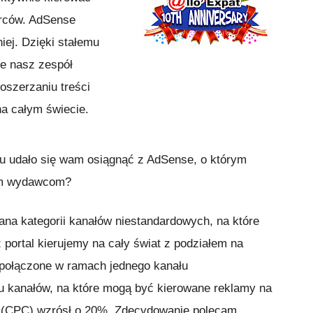
orców. AdSense
niej. Dzięki stałemu
e nasz zespół
oszerzaniu treści
na całym świecie.
su udało się wam osiągnąć z AdSense, o którym
ym wydawcom?
ana kategorii kanałów niestandardowych, na które
portal kierujemy na cały świat z podziałem na
 połączone w ramach jednego kanału
u kanałów, na które mogą być kierowane reklamy na
ia (CPC) wzrósł o 20%. Zdecydowanie polecam