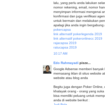
lalu, yang perlu anda lakukan sel
nomor rekening, email, nomor han
menyimpan informasi mengenai an
konfirmasi dan juga verifikasi ag
untuk bermain dan melakukan perm
apalagi jika anda ingin bergabung an
pokercapsa
link alternatif pokerlegenda 2019
link alternatif pokeronlinecc 2019
rajacapsa 2019
ratucapsa 2019
10:17 AM
Edo Rahmayadi
pisze...
Google Adsense memberi banyak b
memasang iklan di situs website at
website atau blog anda
Begitu juga dengan Poker Online,
khalayak orang - orang yang suk
bisa memiliki peluang untuk mempe
anda di website berikut :
Judi Bola