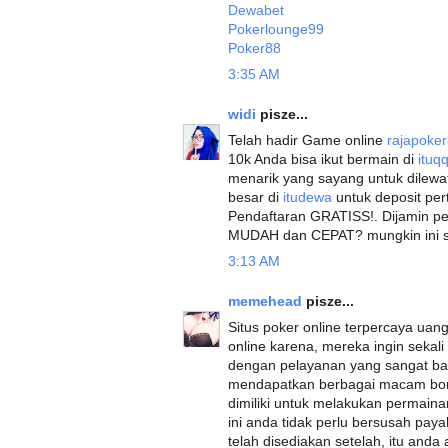
Dewabet
Pokerlounge99
Poker88
3:35 AM
widi
pisze...
Telah hadir Game online
rajapoke
10k Anda bisa ikut bermain di
ituq
menarik yang sayang untuk dilewat
besar di
itudewa
untuk deposit per
Pendaftaran GRATISS!. Dijamin p
MUDAH dan CEPAT? mungkin ini sol
3:13 AM
memehead
pisze...
Situs poker online terpercaya uang 
online karena, mereka ingin sekal
dengan pelayanan yang sangat baik
mendapatkan berbagai macam bon
dimiliki untuk melakukan permaina
ini anda tidak perlu bersusah pay
telah disediakan setelah, itu anda 