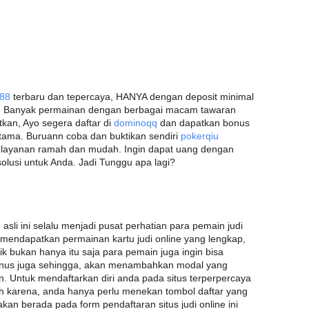
r88
terbaru dan tepercaya, HANYA dengan deposit minimal
q
Banyak permainan dengan berbagai macam tawaran
kan, Ayo segera daftar di
dominoqq
dan dapatkan bonus
tama. Buruann coba dan buktikan sendiri
pokerqiu
elayanan ramah dan mudah. Ingin dapat uang dengan
usi untuk Anda. Jadi Tunggu apa lagi?
asli ini selalu menjadi pusat perhatian para pemain judi
i mendapatkan permainan kartu judi online yang lengkap,
 bukan hanya itu saja para pemain juga ingin bisa
us juga sehingga, akan menambahkan modal yang
n. Untuk mendaftarkan diri anda pada situs terperpercaya
ah karena, anda hanya perlu menekan tombol daftar yang
akan berada pada form pendaftaran situs judi online ini