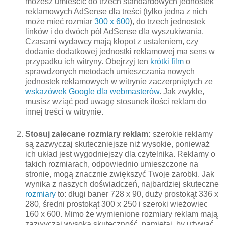
możesz umieścić do trzech standardowych jednostek
reklamowych AdSense dla treści (tylko jedna z nich
może mieć rozmiar
300 x 600
), do trzech jednostek
linków i do dwóch pól AdSense dla wyszukiwania.
Czasami wydawcy mają kłopot z ustaleniem, czy
dodanie dodatkowej jednostki reklamowej ma sens w
przypadku ich witryny. Obejrzyj ten
krótki film
o
sprawdzonych metodach umieszczania nowych
jednostek reklamowych w witrynie zaczerpniętych ze
wskazówek Google dla webmasterów
. Jak zwykle,
musisz wziąć pod uwagę stosunek ilości reklam do
innej treści w witrynie.
Stosuj zalecane rozmiary reklam:
szerokie reklamy
są zazwyczaj skuteczniejsze niż wysokie, ponieważ
ich układ jest wygodniejszy dla czytelnika. Reklamy o
takich rozmiarach, odpowiednio umieszczone na
stronie, mogą znacznie zwiększyć Twoje zarobki. Jak
wynika z naszych doświadczeń, najbardziej skuteczne
rozmiary
to: długi baner 728 x 90, duży prostokąt 336 x
280, średni prostokąt 300 x 250 i szeroki wieżowiec
160 x 600. Mimo że wymienione rozmiary reklam mają
zazwyczaj wysoką skuteczność, pamiętaj, by używać