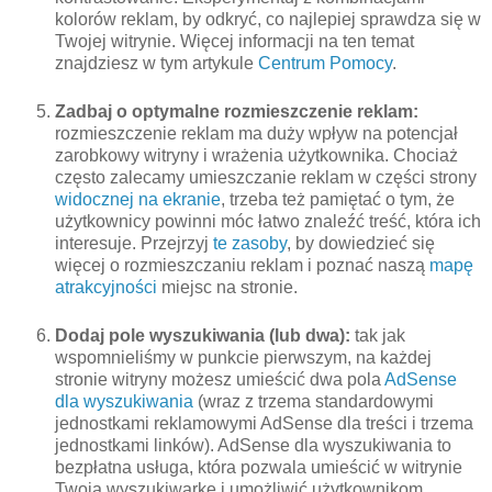
kolorów reklam, by odkryć, co najlepiej sprawdza się w
Twojej witrynie. Więcej informacji na ten temat
znajdziesz w tym artykule
Centrum Pomocy
.
Zadbaj o optymalne rozmieszczenie reklam:
rozmieszczenie reklam ma duży wpływ na potencjał
zarobkowy witryny i wrażenia użytkownika. Chociaż
często zalecamy umieszczanie reklam w części strony
widocznej na ekranie
, trzeba też pamiętać o tym, że
użytkownicy powinni móc łatwo znaleźć treść, która ich
interesuje. Przejrzyj
te zasoby
, by dowiedzieć się
więcej o rozmieszczaniu reklam i poznać naszą
mapę
atrakcyjności
miejsc na stronie.
Dodaj pole wyszukiwania (lub dwa):
tak jak
wspomnieliśmy w punkcie pierwszym, na każdej
stronie witryny możesz umieścić dwa pola
AdSense
dla wyszukiwania
(wraz z trzema standardowymi
jednostkami reklamowymi AdSense dla treści i trzema
jednostkami linków). AdSense dla wyszukiwania to
bezpłatna usługa, która pozwala umieścić w witrynie
Twoją wyszukiwarkę i umożliwić użytkownikom