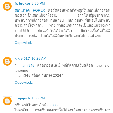
fx broker
5:30 PM
สอนเทรด FOREX
คอร์สสอนเทรดที่ดีที่สุดในตอนนี้การสอน
ของเราเป็นสอนที่เข้าใจง่าย จากโค้ชผู็เชี่ยวชาญมี
ประสบการณ์การสอนมาหลายปี มีนักเรียนที่เรียนจบไปประสบ
ความสำเร็จทุกคน ทางเราสอนจนกว่าจะเป็นสอนกว่าจะทำ
รายได้ได้ สอนเข้าใจได้ง่ายได้ไว มือใหม่เริ่มต้นที่ไม่มี
ประสบการณ์มาเรียนได้ไม่มีผิดหวังเรียนจบไปเก่งแน่นอน
Odpowiedz
kikiei017
10:25 AM
"
miami345
สล็อตออนไลน์ ที่ดีที่สุดกับเว็บสล็อต lava slot
lavagme
miami345 สล็อตเว็บตรง 2024 "
Odpowiedz
jibijujudr
1:56 PM
"เว็บคาสิโนออนไลน์
mm88
ไมอามี่88 ทางเว็บของเรานั้นได้คัดเลือกเกมบาคาร่าเว็บตรง