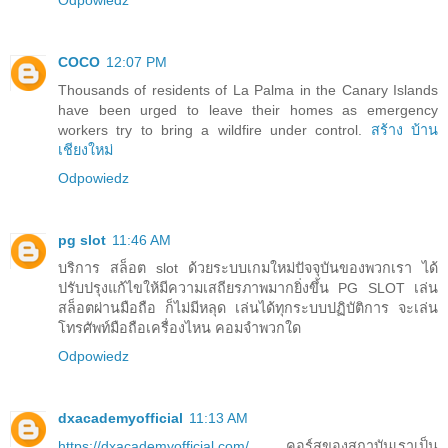
Odpowiedz
COCO
12:07 PM
Thousands of residents of La Palma in the Canary Islands
have been urged to leave their homes as emergency
workers try to bring a wildfire under control.
สร้าง บ้าน
เชียงใหม่
Odpowiedz
pg slot
11:46 AM
บริการ สล็อต slot ด้วยระบบเกมใหม่ปัจจุบันของพวกเรา ได้
ปรับปรุงแก้ไขให้มีความเสถียรภาพมากยิ่งขึ้น PG SLOT เล่น
สล็อตผ่านมือถือ ก็ไม่มีหลุด เล่นได้ทุกระบบปฏิบัติการ จะเล่น
โทรศัพท์มือถือเครื่องไหน คอมจำพวกใด
Odpowiedz
dxacademyofficial
11:13 AM
https://dxacademyofficial.com/
คอร์สของสถาบันเราเป็น