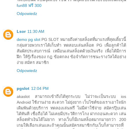
fun88 ฟรี 300
Odpowiedz
Lsor
11:30 AM
demo pg slot
PG SLOT หมายถึงค่ายสล็อตที่มาแรงที่สุดเดี๋ยวนี้
กลุ่มสวยพวกเราได้เก็บทำ ทดสอบเล่นสล็อต PG เพื่อลูกค้าได้
สัมผัสประสบการณ์ เหมือนเล่นสล็อตด้วยเงินจริง เพื่อได้มีการ
ฝึก ให้รู้เรื่องของ กฎ ข้อตกลง ข้อจำกัดการชนะรางวัลได้อย่าง
ง่าย สมัคร สมาชิก
Odpowiedz
pgslot
12:04 PM
akaslot สามารถเข้าถึงได้ทุกระบบ ไม่ว่าจะเป็นระบบ ios
Android ใช้งานง่าย สะดวก ไม่ยุ่งยาก เว็บไซต์ของเราเอาใจนัก
เดิมพันด้วยบริการ ทดลองเล่นฟรี ไม่มีค่าใช้จ่าย สมัครปุ๊บเล่น
ได้ทันที เชื่อถือได้ ไม่เคยมีประวัติการโกง ฝากถอนสะดวก เล่น
สล็อตทำเงินได้ไม่ยาก ทางเว็บก็มีเกมสล็อตมากมายกว่า 200
เกมให้เลือกเล่นและถ้าคุณนั้นสมัครสมาชิกกับเว็บก็สามารถที่