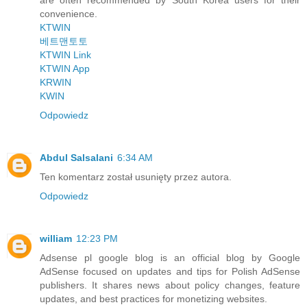
are often recommended by South Korea users for their
convenience.
KTWIN
베트맨토토
KTWIN Link
KTWIN App
KRWIN
KWIN
Odpowiedz
Abdul Salsalani
6:34 AM
Ten komentarz został usunięty przez autora.
Odpowiedz
william
12:23 PM
Adsense pl google blog is an official blog by Google
AdSense focused on updates and tips for Polish AdSense
publishers. It shares news about policy changes, feature
updates, and best practices for monetizing websites.