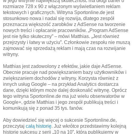
w jego witrynie największą skuteczność ma długi baner o
rozmiarze 728 x 90 z włączonym wyświetlaniem reklam
tekstowych i graficznych. Witryna Sportonline.de jest
stosunkowo nowa i nadal się rozwija, dlatego zespół
przeznacza większość zarobków z AdSense na tworzenie
nowych treści i opłacanie pracowników. „Program AdSense
jest nie tylko skuteczny” – mówi Matthias. „Jest również
przejrzysty i łatwy w użyciu”. Członkowie zespołu nie muszą
zajmować się sprzedażą reklam i mają czas na rozwijanie
witryny.
Matthias jest zadowolony z efektów, jakie daje AdSense.
Obecnie pracuje nad powiększaniem bazy użytkowników i
zwiększaniem dochodów z witryny. Korzysta również z
innych usług Google – na przykład Analytics dostarcza
dane, dzięki którym może dalej doskonalić witrynę. Oprócz
tego witryna Sportonline.de ma już wielu obserwatorów w
Google+, gdzie Matthias i jego zespół publikują treści i
komunikują się z ponad 35 tys. fanów.
Aby dowiedzieć się więcej o sukcesie Sportonline.de,
przeczytaj
całą historię
. Już wkrótce przedstawimy kolejną
historię sukcesu z serii „10 na 10”, którą publikujemy w