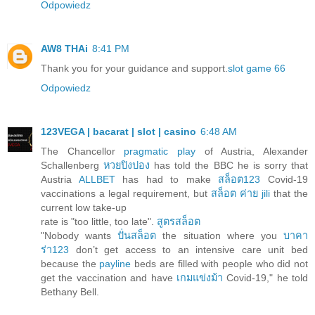
Odpowiedz
AW8 THAi
8:41 PM
Thank you for your guidance and support.
slot game 66
Odpowiedz
123VEGA | bacarat | slot | casino
6:48 AM
The Chancellor
pragmatic play
of Austria, Alexander
Schallenberg
หวยปิงปอง
has told the BBC he is sorry that
Austria
ALLBET
has had to make
สล็อต123
Covid-19
vaccinations a legal requirement, but
สล็อต ค่าย jili
that the
current low take-up
rate is "too little, too late".
สูตรสล็อต
"Nobody wants
ปั่นสล็อต
the situation where you
บาคา
ร่า123
don’t get access to an intensive care unit bed
because the
payline
beds are filled with people who did not
get the vaccination and have
เกมแข่งม้า
Covid-19," he told
Bethany Bell.