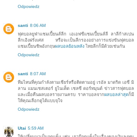
Odpowiedz
santi
8:06 AM
ฟุตบอลยูฟ่าแชมเปี้ยนส์ลีก เอเอฟซีแชมเปี้ยนส์ลี ลาลีก้าสเปน
ลีกเอิงฝรั่งเศส หรือจะเป็นลีกรองอย่างการแข่งขันฟุตบอล
แชมเปี้ยนชิพอังกฤษ
ผลบอลย้อนหลัง
ไทยลีกก็มีด้วยเช่นกัน
Odpowiedz
santi
8:07 AM
ทีมไหนที่คุณกำลังตามเชียร์หรือติดตามอยู่ เรอัล มาดริด เอซี มิ
ลาน แมนเชสเตอร์ ยูไนเต็ด เชลซี ดอร์ทมุนด์ ข่าวสารฟุตบอล
และเมื่อคืนผลบอลรายงานครบ ราคาบอลจาก
ผลบอลล่าสุด
ก็มี
ให้คุณเลือกดูได้แบบจุใจ
Odpowiedz
Utai
5:59 AM
ให้เปลี่ยนมาเป็นจุดแข็ง เช่น เรามีจุดแข็งในเรื่องของเงินลงทุน