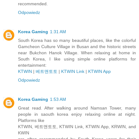
recommended.
Odpowiedz
Korea Gaming
1:31 AM
South Korea has so many beautiful places, like the colorful
Gamcheon Culture Village in Busan and the historic streets
near Bukchon Hanok Village. When relaxing at home in
South Korea, I like using simple online platforms for
entertainment:
KTWIN
|
베트맨토토
|
KTWIN Link
|
KTWIN App
Odpowiedz
Korea Gaming
1:53 AM
Great read. After walking around Namsan Tower, many
people in saouth korea enjoy relaxing online at night.
Platforms like
KTWIN, 베트맨토토, KTWIN Link, KTWIN App, KRWIN, and
KWIN