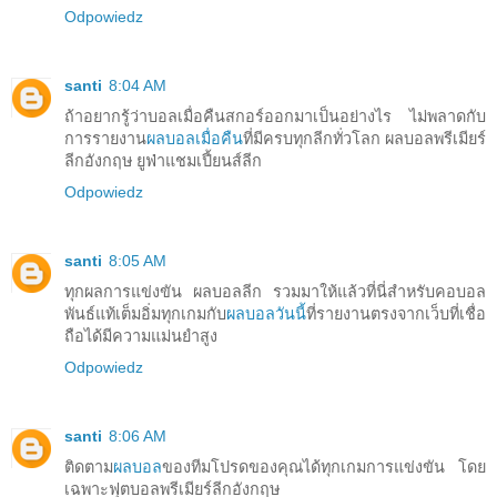
Odpowiedz
santi
8:04 AM
ถ้าอยากรู้ว่าบอลเมื่อคืนสกอร์ออกมาเป็นอย่างไร ไม่พลาดกับ
การรายงาน
ผลบอลเมื่อคืน
ที่มีครบทุกลีกทั่วโลก ผลบอลพรีเมียร์
ลีกอังกฤษ ยูฟ่าแชมเปี้ยนส์ลีก
Odpowiedz
santi
8:05 AM
ทุกผลการแข่งขัน ผลบอลลีก รวมมาให้แล้วที่นี่สำหรับคอบอล
พันธ์แท้เต็มอิ่มทุกเกมกับ
ผลบอลวันนี้
ที่รายงานตรงจากเว็บที่เชื่อ
ถือได้มีความแม่นยำสูง
Odpowiedz
santi
8:06 AM
ติดตาม
ผลบอล
ของทีมโปรดของคุณได้ทุกเกมการแข่งขัน โดย
เฉพาะฟุตบอลพรีเมียร์ลีกอังกฤษ