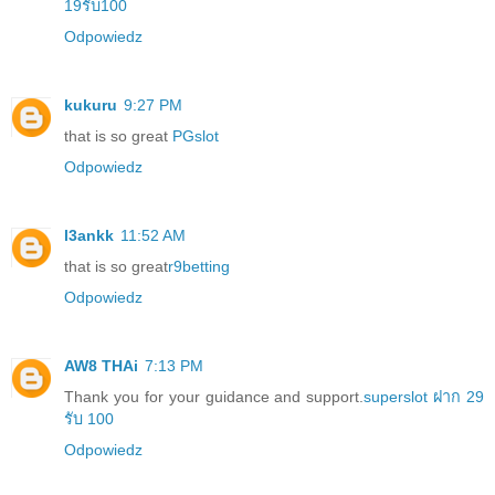
19รับ100
Odpowiedz
kukuru
9:27 PM
that is so great
PGslot
Odpowiedz
l3ankk
11:52 AM
that is so great
r9betting
Odpowiedz
AW8 THAi
7:13 PM
Thank you for your guidance and support.
superslot ฝาก 29
รับ 100
Odpowiedz