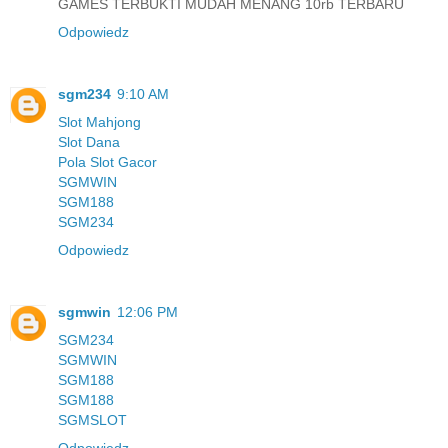
GAMES TERBUKTI MUDAH MENANG 10rb TERBARU
Odpowiedz
sgm234
9:10 AM
Slot Mahjong
Slot Dana
Pola Slot Gacor
SGMWIN
SGM188
SGM234
Odpowiedz
sgmwin
12:06 PM
SGM234
SGMWIN
SGM188
SGM188
SGMSLOT