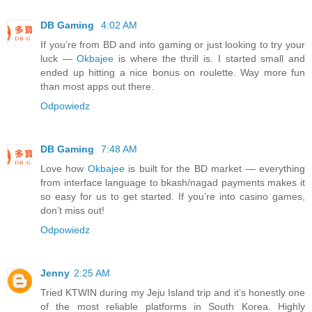
DB Gaming
4:02 AM
If you’re from BD and into gaming or just looking to try your
luck —
Okbajee
is where the thrill is. I started small and
ended up hitting a nice bonus on roulette. Way more fun
than most apps out there.
Odpowiedz
DB Gaming
7:48 AM
Love how
Okbajee
is built for the BD market — everything
from interface language to bkash/nagad payments makes it
so easy for us to get started. If you’re into casino games,
don’t miss out!
Odpowiedz
Jenny
2:25 AM
Tried KTWIN during my Jeju Island trip and it’s honestly one
of the most reliable platforms in South Korea. Highly