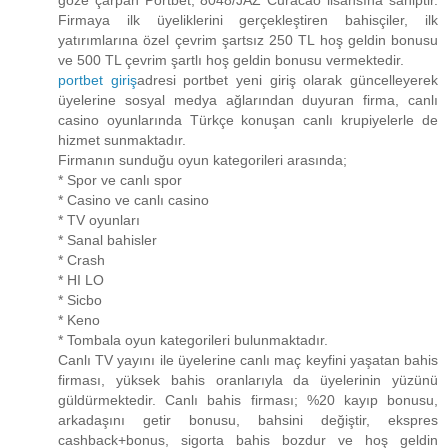
Firmaya ilk üyeliklerini gerçekleştiren bahisçiler, ilk
yatırımlarına özel çevrim şartsız 250 TL hoş geldin bonusu
ve 500 TL çevrim şartlı hoş geldin bonusu vermektedir.
portbet giriş
adresi portbet yeni giriş olarak güncelleyerek
üyelerine sosyal medya ağlarından duyuran firma, canlı
casino oyunlarında Türkçe konuşan canlı krupiyelerle de
hizmet sunmaktadır.
Firmanın sunduğu oyun kategorileri arasında;
* Spor ve canlı spor
* Casino ve canlı casino
* TV oyunları
* Sanal bahisler
* Crash
* HI LO
* Sicbo
* Keno
* Tombala oyun kategorileri bulunmaktadır.
Canlı TV yayını ile üyelerine canlı maç keyfini yaşatan bahis
firması, yüksek bahis oranlarıyla da üyelerinin yüzünü
güldürmektedir. Canlı bahis firması; %20 kayıp bonusu,
arkadaşını getir bonusu, bahsini değiştir, ekspres
cashback+bonus, sigorta bahis bozdur ve hoş geldin