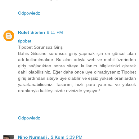
Odpowiedz
Rulet Siteleri
8:11 PM
tipobet
Tipobet Sorunsuz Giriş
Bahis Sitesine sorunsuz giriş yapmak için en güncel alan
adı kullanılmalıdır. Bu alan adıyla web ve mobil üzerinden
giriş sağladıktan sonra siteye kullanıcı bilgilerinizi girerek
dahil olabilirsiniz. Eğer daha önce üye olmadıysanız Tipobet
giriş ardından siteye üye olabilir ve eşsiz yüksek oranlardan
yararlanabilirsiniz. Tasarım, hızlı para yatırma ve yüksek
oranlarıyla kaliteyi sizde evinizde yaşayın!
Odpowiedz
Nino Nurmadi , S.Kom
3:39 PM