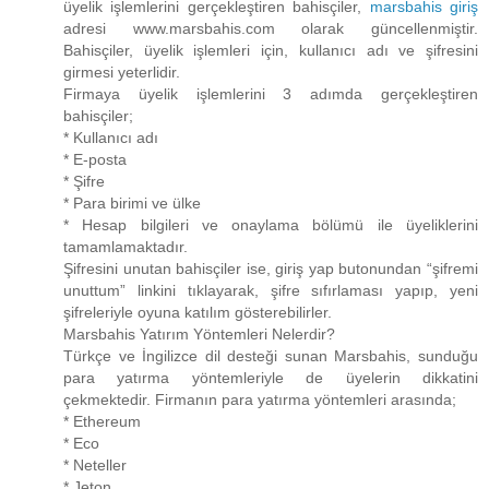
üyelik işlemlerini gerçekleştiren bahisçiler,
marsbahis giriş
adresi www.marsbahis.com olarak güncellenmiştir.
Bahisçiler, üyelik işlemleri için, kullanıcı adı ve şifresini
girmesi yeterlidir.
Firmaya üyelik işlemlerini 3 adımda gerçekleştiren
bahisçiler;
* Kullanıcı adı
* E-posta
* Şifre
* Para birimi ve ülke
* Hesap bilgileri ve onaylama bölümü ile üyeliklerini
tamamlamaktadır.
Şifresini unutan bahisçiler ise, giriş yap butonundan “şifremi
unuttum” linkini tıklayarak, şifre sıfırlaması yapıp, yeni
şifreleriyle oyuna katılım gösterebilirler.
Marsbahis Yatırım Yöntemleri Nelerdir?
Türkçe ve İngilizce dil desteği sunan Marsbahis, sunduğu
para yatırma yöntemleriyle de üyelerin dikkatini
çekmektedir. Firmanın para yatırma yöntemleri arasında;
* Ethereum
* Eco
* Neteller
* Jeton