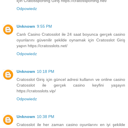
için Cratossporting Giriş https://cratossporting.net/
Odpowiedz
Unknown
9:55 PM
Canlı Casino Cratosslot ile 24 saat boyunca gerçek casino
oyunlarını güvenilir şekilde oynamak için Cratosslot Giriş
yapın https://cratosslots.net/
Odpowiedz
Unknown
10:18 PM
Cratosslot Giriş için güncel adresi kullanın ve online casino
Cratosslot ile gerçek casino keyfini yaşayın
https://cratosslots.vip/
Odpowiedz
Unknown
10:38 PM
Cratosslot ile her zaman casino oyunlarını en iyi şekilde