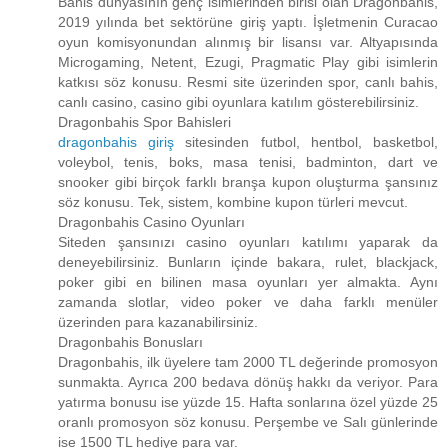
Bahis dünyasının genç isimlerinden birisi olan Dragonbahis,
2019 yılında bet sektörüne giriş yaptı. İşletmenin Curacao
oyun komisyonundan alınmış bir lisansı var. Altyapısında
Microgaming, Netent, Ezugi, Pragmatic Play gibi isimlerin
katkısı söz konusu. Resmi site üzerinden spor, canlı bahis,
canlı casino, casino gibi oyunlara katılım gösterebilirsiniz.
Dragonbahis Spor Bahisleri
dragonbahis giriş
sitesinden futbol, hentbol, basketbol,
voleybol, tenis, boks, masa tenisi, badminton, dart ve
snooker gibi birçok farklı branşa kupon oluşturma şansınız
söz konusu. Tek, sistem, kombine kupon türleri mevcut.
Dragonbahis Casino Oyunları
Siteden şansınızı casino oyunları katılımı yaparak da
deneyebilirsiniz. Bunların içinde bakara, rulet, blackjack,
poker gibi en bilinen masa oyunları yer almakta. Aynı
zamanda slotlar, video poker ve daha farklı menüler
üzerinden para kazanabilirsiniz.
Dragonbahis Bonusları
Dragonbahis, ilk üyelere tam 2000 TL değerinde promosyon
sunmakta. Ayrıca 200 bedava dönüş hakkı da veriyor. Para
yatırma bonusu ise yüzde 15. Hafta sonlarına özel yüzde 25
oranlı promosyon söz konusu. Perşembe ve Salı günlerinde
ise 1500 TL hediye para var.