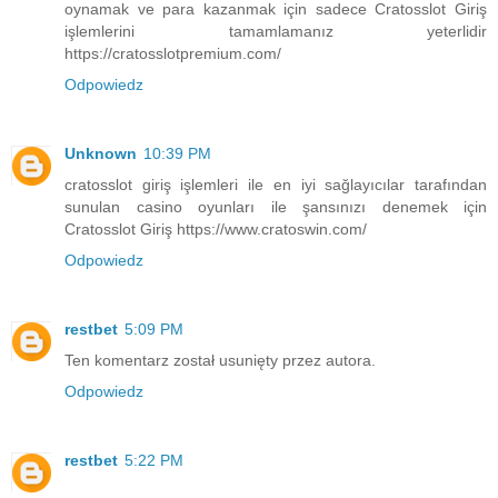
oynamak ve para kazanmak için sadece Cratosslot Giriş
işlemlerini tamamlamanız yeterlidir
https://cratosslotpremium.com/
Odpowiedz
Unknown
10:39 PM
cratosslot giriş işlemleri ile en iyi sağlayıcılar tarafından
sunulan casino oyunları ile şansınızı denemek için
Cratosslot Giriş https://www.cratoswin.com/
Odpowiedz
restbet
5:09 PM
Ten komentarz został usunięty przez autora.
Odpowiedz
restbet
5:22 PM