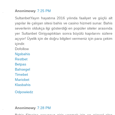
Anonimowy
7:25 PM
SultanbetYayın hayatına 2016 yılında faaliyet ve güçlü alt
yapılar ile çalışan sitesi bahis ve casino hizmeti sunar. Bahis
severlerin oldukça ilgi gösterdiği en popüler siteler arasında
yer Sultanbet Girişyaptıktan sonra büyülü kapılarını sizlere
açıyor! Üyelik için de doğru bilgileri vermeniz için para çekim
içindir.
Dofollow
Ngsbahis
Restbet
Betpas
Bahsegel
Timebet
Mariobet
Klasbahis
Odpowiedz
Anonimowy
7:28 PM
Bahis Sitesine sorunsuz giriş yapmak için en güncel alan