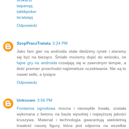
sinikartu
taipanqq
taktikpoker
terataiqq
Odpowiedz
SzopPraczTratata
3:24 PM
Jako fani gier na androida stale śledzimy rynek i staramy
się być na bieżąco. Śmiało możemy dojść do wniosku, że
fajne gry na androida
rozwijają się w zawrotnym tempie, a
ilość premier przechodzi najśmielsze oczekiwania. Nie są to
nawet setki, a tysiące.
Odpowiedz
Unknown
3:56 PM
Fontanna ogrodowa
mocna i niezwykle trwała, została
wykonana z betonu na bazie wysokiej i najwyższej jakości
kruszywa. Materiał i technologia gwarantują wieloletnią
trwałość naszej figury, która jest odporna na wszelkie