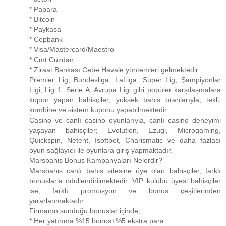
* Papara
* Bitcoin
* Paykasa
* Cepbank
* Visa/Mastercard/Maestro
* Cmt Cüzdan
* Ziraat Bankası Cebe Havale yöntemleri gelmektedir.
Premier Lig, Bundesliga, LaLiga, Süper Lig, Şampiyonlar
Ligi, Lig 1, Serie A, Avrupa Ligi gibi popüler karşılaşmalara
kupon yapan bahisçiler, yüksek bahis oranlarıyla; tekli,
kombine ve sistem kuponu yapabilmektedir.
Casino ve canlı casino oyunlarıyla, canlı casino deneyimi
yaşayan bahisçiler; Evolution, Ezugi, Microgaming,
Quickspin, Netent, Isoftbet, Charismatic ve daha fazlası
oyun sağlayıcı ile oyunlara giriş yapmaktadır.
Marsbahis Bonus Kampanyaları Nelerdir?
Marsbahis canlı bahis sitesine üye olan bahisçiler, farklı
bonuslarla ödüllendirilmektedir. VIP kulübü üyesi bahisçiler
ise, farklı promosyon ve bonus çeşitlerinden
yararlanmaktadır.
Firmanın sunduğu bonuslar içinde;
* Her yatırıma %15 bonus+%5 ekstra para