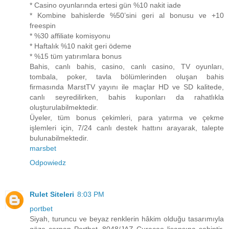
* Casino oyunlarında ertesi gün %10 nakit iade
* Kombine bahislerde %50’sini geri al bonusu ve +10
freespin
* %30 affiliate komisyonu
* Haftalık %10 nakit geri ödeme
* %15 tüm yatırımlara bonus
Bahis, canlı bahis, casino, canlı casino, TV oyunları,
tombala, poker, tavla bölümlerinden oluşan bahis
firmasında MarstTV yayını ile maçlar HD ve SD kalitede,
canlı seyredilirken, bahis kuponları da rahatlıkla
oluşturulabilmektedir.
Üyeler, tüm bonus çekimleri, para yatırma ve çekme
işlemleri için, 7/24 canlı destek hattını arayarak, talepte
bulunabilmektedir.
marsbet
Odpowiedz
Rulet Siteleri
8:03 PM
portbet
Siyah, turuncu ve beyaz renklerin hâkim olduğu tasarımıyla
göze çarpan Portbet, 8048/JAZ Curacao lisansına sahiptir.