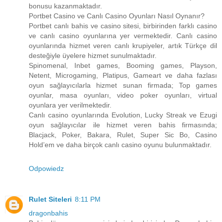
bonusu kazanmaktadır.
Portbet Casino ve Canlı Casino Oyunları Nasıl Oynanır?
Portbet canlı bahis ve casino sitesi, birbirinden farklı casino
ve canlı casino oyunlarına yer vermektedir. Canlı casino
oyunlarında hizmet veren canlı krupiyeler, artık Türkçe dil
desteğiyle üyelere hizmet sunulmaktadır.
Spinomenal, Inbet games, Booming games, Playson,
Netent, Microgaming, Platipus, Gameart ve daha fazlası
oyun sağlayıcılarla hizmet sunan firmada; Top games
oyunlar, masa oyunları, video poker oyunları, virtual
oyunlara yer verilmektedir.
Canlı casino oyunlarında Evolution, Lucky Streak ve Ezugi
oyun sağlayıcılar ile hizmet veren bahis firmasında;
Blacjack, Poker, Bakara, Rulet, Super Sic Bo, Casino
Hold’em ve daha birçok canlı casino oyunu bulunmaktadır.
Odpowiedz
Rulet Siteleri
8:11 PM
dragonbahis