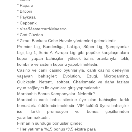
* Papara
* Bitcoin
* Paykasa
* Cepbank
* Visa/Mastercard/Maestro
* Cmt Cüzdan
* Ziraat Bankası Cebe Havale yöntemleri gelmektedir.
Premier Lig, Bundesliga, LaLiga, Süper Lig, Şampiyonlar
Ligi, Lig 1, Serie A, Avrupa Ligi gibi popüler karşılaşmalara
kupon yapan bahisçiler, yüksek bahis oranlarıyla; tekli,
kombine ve sistem kuponu yapabilmektedir.
Casino ve canlı casino oyunlarıyla, canlı casino deneyimi
yaşayan bahisçiler; Evolution, Ezugi, Microgaming,
Quickspin, Netent, Isoftbet, Charismatic ve daha fazlası
oyun sağlayıcı ile oyunlara giriş yapmaktadır.
Marsbahis Bonus Kampanyaları Nelerdir?
Marsbahis canlı bahis sitesine üye olan bahisçiler, farklı
bonuslarla ödüllendirilmektedir. VIP kulübü üyesi bahisçiler
ise, farklı promosyon ve bonus çeşitlerinden
yararlanmaktadır.
Firmanın sunduğu bonuslar içinde;
* Her yatırıma %15 bonus+%5 ekstra para