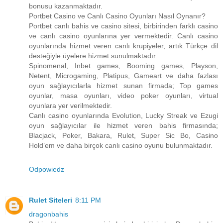
bonusu kazanmaktadır.
Portbet Casino ve Canlı Casino Oyunları Nasıl Oynanır?
Portbet canlı bahis ve casino sitesi, birbirinden farklı casino
ve canlı casino oyunlarına yer vermektedir. Canlı casino
oyunlarında hizmet veren canlı krupiyeler, artık Türkçe dil
desteğiyle üyelere hizmet sunulmaktadır.
Spinomenal, Inbet games, Booming games, Playson,
Netent, Microgaming, Platipus, Gameart ve daha fazlası
oyun sağlayıcılarla hizmet sunan firmada; Top games
oyunlar, masa oyunları, video poker oyunları, virtual
oyunlara yer verilmektedir.
Canlı casino oyunlarında Evolution, Lucky Streak ve Ezugi
oyun sağlayıcılar ile hizmet veren bahis firmasında;
Blacjack, Poker, Bakara, Rulet, Super Sic Bo, Casino
Hold’em ve daha birçok canlı casino oyunu bulunmaktadır.
Odpowiedz
Rulet Siteleri
8:11 PM
dragonbahis