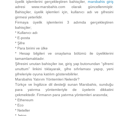
üyelik işlemlerini gerçekleştiren bahisçiler,
marsbahis giriş
adresi www.marsbahis.com olarak güncellenmiştir.
Bahisçiler, üyelik işlemleri için, kullanıcı adı ve şifresini
girmesi yeterlidir.
Firmaya üyelik işlemlerini 3 adımda gerçekleştiren
bahisçiler;
* Kullanıcı adı
* E-posta
* Şifre
* Para birimi ve ülke
* Hesap bilgileri ve onaylama bölümü ile üyeliklerini
tamamlamaktadır.
Şifresini unutan bahisçiler ise, giriş yap butonundan “şifremi
unuttum” linkini tıklayarak, şifre sıfırlaması yapıp, yeni
şifreleriyle oyuna katılım gösterebilirler.
Marsbahis Yatırım Yöntemleri Nelerdir?
Türkçe ve İngilizce dil desteği sunan Marsbahis, sunduğu
para yatırma yöntemleriyle de üyelerin dikkatini
çekmektedir. Firmanın para yatırma yöntemleri arasında;
* Ethereum
* Eco
* Neteller
* Jeton