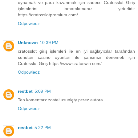
oynamak ve para kazanmak için sadece Cratosslot Giriş
işlemlerini tamamlamanız yeterlidir
https://cratosslotpremium.com/
Odpowiedz
Unknown
10:39 PM
cratosslot giriş işlemleri ile en iyi sağlayıcılar tarafından
sunulan casino oyunları ile şansınızı denemek için
Cratosslot Giriş https://www.cratoswin.com/
Odpowiedz
restbet
5:09 PM
Ten komentarz został usunięty przez autora.
Odpowiedz
restbet
5:22 PM