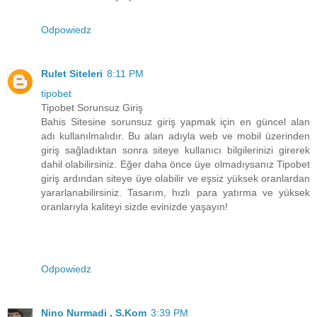
Odpowiedz
Rulet Siteleri
8:11 PM
tipobet
Tipobet Sorunsuz Giriş
Bahis Sitesine sorunsuz giriş yapmak için en güncel alan
adı kullanılmalıdır. Bu alan adıyla web ve mobil üzerinden
giriş sağladıktan sonra siteye kullanıcı bilgilerinizi girerek
dahil olabilirsiniz. Eğer daha önce üye olmadıysanız Tipobet
giriş ardından siteye üye olabilir ve eşsiz yüksek oranlardan
yararlanabilirsiniz. Tasarım, hızlı para yatırma ve yüksek
oranlarıyla kaliteyi sizde evinizde yaşayın!
Odpowiedz
Nino Nurmadi , S.Kom
3:39 PM