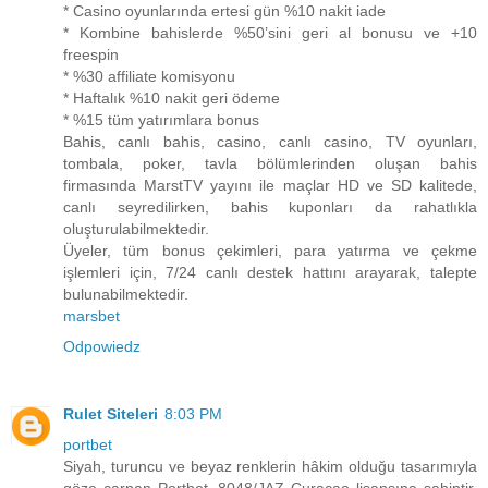
* Casino oyunlarında ertesi gün %10 nakit iade
* Kombine bahislerde %50’sini geri al bonusu ve +10
freespin
* %30 affiliate komisyonu
* Haftalık %10 nakit geri ödeme
* %15 tüm yatırımlara bonus
Bahis, canlı bahis, casino, canlı casino, TV oyunları,
tombala, poker, tavla bölümlerinden oluşan bahis
firmasında MarstTV yayını ile maçlar HD ve SD kalitede,
canlı seyredilirken, bahis kuponları da rahatlıkla
oluşturulabilmektedir.
Üyeler, tüm bonus çekimleri, para yatırma ve çekme
işlemleri için, 7/24 canlı destek hattını arayarak, talepte
bulunabilmektedir.
marsbet
Odpowiedz
Rulet Siteleri
8:03 PM
portbet
Siyah, turuncu ve beyaz renklerin hâkim olduğu tasarımıyla
göze çarpan Portbet, 8048/JAZ Curacao lisansına sahiptir.