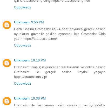
için Cratossporting Giriş https://cratossporting.net/
Odpowiedz
Unknown
9:55 PM
Canlı Casino Cratosslot ile 24 saat boyunca gerçek casino
oyunlarını güvenilir şekilde oynamak için Cratosslot Giriş
yapın https://cratosslots.net/
Odpowiedz
Unknown
10:18 PM
Cratosslot Giriş için güncel adresi kullanın ve online casino
Cratosslot ile gerçek casino keyfini yaşayın
https://cratosslots.vip/
Odpowiedz
Unknown
10:38 PM
Cratosslot ile her zaman casino oyunlarını en iyi şekilde