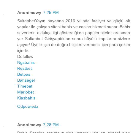
Anonimowy
7:25 PM
SultanbetYayın hayatına 2016 yılında faaliyet ve güçlü alt
yapılar ile çalışan sitesi bahis ve casino hizmeti sunar. Bahis
severlerin oldukça ilgi gösterdiği en popüler siteler arasında
yer Sultanbet Girişyaptıktan sonra büyülü kapılarını sizlere
açıyor! Üyelik için de doğru bilgileri vermeniz için para çekim
içindir.
Dofollow
Ngsbahis
Restbet
Betpas
Bahsegel
Timebet
Mariobet
Klasbahis
Odpowiedz
Anonimowy
7:28 PM
Bahis Sitesine sorunsuz giriş yapmak için en güncel alan