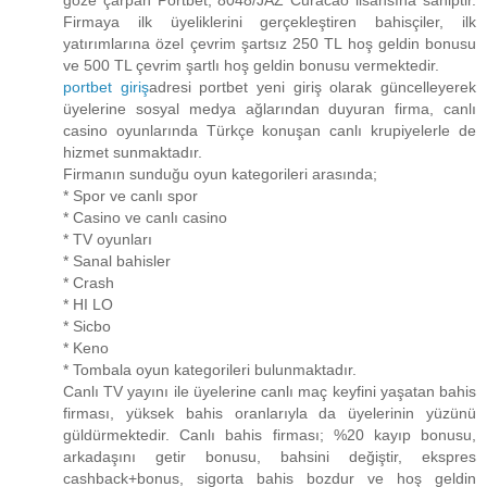
Firmaya ilk üyeliklerini gerçekleştiren bahisçiler, ilk
yatırımlarına özel çevrim şartsız 250 TL hoş geldin bonusu
ve 500 TL çevrim şartlı hoş geldin bonusu vermektedir.
portbet giriş
adresi portbet yeni giriş olarak güncelleyerek
üyelerine sosyal medya ağlarından duyuran firma, canlı
casino oyunlarında Türkçe konuşan canlı krupiyelerle de
hizmet sunmaktadır.
Firmanın sunduğu oyun kategorileri arasında;
* Spor ve canlı spor
* Casino ve canlı casino
* TV oyunları
* Sanal bahisler
* Crash
* HI LO
* Sicbo
* Keno
* Tombala oyun kategorileri bulunmaktadır.
Canlı TV yayını ile üyelerine canlı maç keyfini yaşatan bahis
firması, yüksek bahis oranlarıyla da üyelerinin yüzünü
güldürmektedir. Canlı bahis firması; %20 kayıp bonusu,
arkadaşını getir bonusu, bahsini değiştir, ekspres
cashback+bonus, sigorta bahis bozdur ve hoş geldin