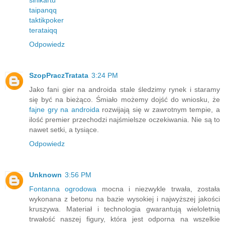
sinikartu
taipanqq
taktikpoker
terataiqq
Odpowiedz
SzopPraczTratata
3:24 PM
Jako fani gier na androida stale śledzimy rynek i staramy
się być na bieżąco. Śmiało możemy dojść do wniosku, że
fajne gry na androida
rozwijają się w zawrotnym tempie, a
ilość premier przechodzi najśmielsze oczekiwania. Nie są to
nawet setki, a tysiące.
Odpowiedz
Unknown
3:56 PM
Fontanna ogrodowa
mocna i niezwykle trwała, została
wykonana z betonu na bazie wysokiej i najwyższej jakości
kruszywa. Materiał i technologia gwarantują wieloletnią
trwałość naszej figury, która jest odporna na wszelkie