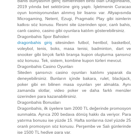
Bahis dünyasının genç isimlerinden birisi olan Dragonbahis,
2019 yılında bet sektörüne giriş yaptı. İşletmenin Curacao
oyun komisyonundan alınmış bir lisansı var. Altyapısında
Microgaming, Netent, Ezugi, Pragmatic Play gibi isimlerin
katkısı söz konusu. Resmi site üzerinden spor, canlı bahis,
canlı casino, casino gibi oyunlara katılım gösterebilirsiniz.
Dragonbahis Spor Bahisleri
dragonbahis giriş
sitesinden futbol, hentbol, basketbol,
voleybol, tenis, boks, masa tenisi, badminton, dart ve
snooker gibi birçok farklı branşa kupon oluşturma şansınız
söz konusu. Tek, sistem, kombine kupon türleri mevcut.
Dragonbahis Casino Oyunları
Siteden şansınızı casino oyunları katılımı yaparak da
deneyebilirsiniz. Bunların içinde bakara, rulet, blackjack,
poker gibi en bilinen masa oyunları yer almakta. Aynı
zamanda slotlar, video poker ve daha farklı menüler
üzerinden para kazanabilirsiniz.
Dragonbahis Bonusları
Dragonbahis, ilk üyelere tam 2000 TL değerinde promosyon
sunmakta. Ayrıca 200 bedava dönüş hakkı da veriyor. Para
yatırma bonusu ise yüzde 15. Hafta sonlarına özel yüzde 25
oranlı promosyon söz konusu. Perşembe ve Salı günlerinde
ise 1500 TL hediye para var.