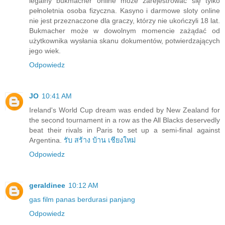
legalny bukmacher online może zarejestrować się tylko
pełnoletnia osoba fizyczna. Kasyno i darmowe sloty online
nie jest przeznaczone dla graczy, którzy nie ukończyli 18 lat.
Bukmacher może w dowolnym momencie zażądać od
użytkownika wysłania skanu dokumentów, potwierdzających
jego wiek.
Odpowiedz
JO
10:41 AM
Ireland's World Cup dream was ended by New Zealand for
the second tournament in a row as the All Blacks deservedly
beat their rivals in Paris to set up a semi-final against
Argentina.
รับ สร้าง บ้าน เชียงใหม่
Odpowiedz
geraldinee
10:12 AM
gas film panas berdurasi panjang
Odpowiedz