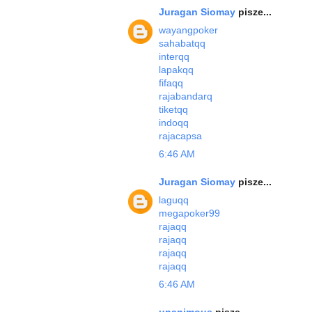
Juragan Siomay
pisze...
wayangpoker
sahabatqq
interqq
lapakqq
fifaqq
rajabandarq
tiketqq
indoqq
rajacapsa
6:46 AM
Juragan Siomay
pisze...
laguqq
megapoker99
rajaqq
rajaqq
rajaqq
rajaqq
6:46 AM
unanimous
pisze...