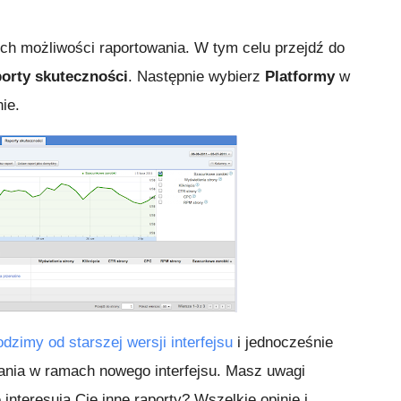
 możliwości raportowania. W tym celu przejdź do
orty skuteczności
. Następnie wybierz
Platformy
w
ie.
dzimy od starszej wersji interfejsu
i jednocześnie
nia w ramach nowego interfejsu. Masz uwagi
nteresują Cię inne raporty? Wszelkie opinie i