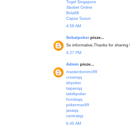
Togel Singapore
Sbobet Online
Bola88
Capsa Susun
4:58 AM
Sobatpoker
pisze...
So informative,Thanks for sharing 
4:27 PM
Admin
pisze...
masterdomino99
crownqq
idrpoker
taipanqq
taktikpoker
hondaqq
pokermas99
jasaqq
centralqq
6:45 AM