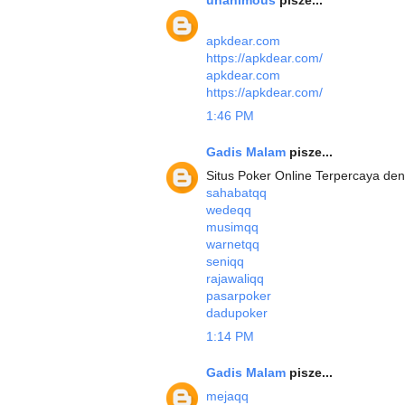
apkdear.com
https://apkdear.com/
apkdear.com
https://apkdear.com/
1:46 PM
Gadis Malam
pisze...
Situs Poker Online Terpercaya den
sahabatqq
wedeqq
musimqq
warnetqq
seniqq
rajawaliqq
pasarpoker
dadupoker
1:14 PM
Gadis Malam
pisze...
mejaqq