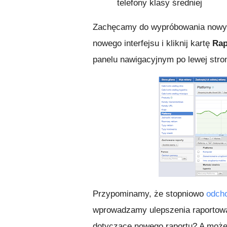
telefony klasy średniej
Zachęcamy do wypróbowania nowych
nowego interfejsu i kliknij kartę
Rap
panelu nawigacyjnym po lewej stron
Przypominamy, że stopniowo
odcho
wprowadzamy ulepszenia raportowa
dotyczące nowego raportu? A może i