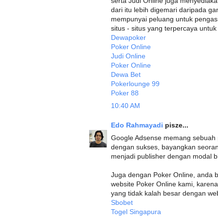
serta Judi Online juga menyediak
dari itu lebih digemari daripada g
mempunyai peluang untuk pengasil
situs - situs yang terpercaya untu
Dewapoker
Poker Online
Judi Online
Poker Online
Dewa Bet
Pokerlounge 99
Poker 88
10:40 AM
Edo Rahmayadi
pisze...
Google Adsense memang sebuah pr
dengan sukses, bayangkan seora
menjadi publisher dengan modal bl
Juga dengan Poker Online, anda 
website Poker Online kami, kare
yang tidak kalah besar dengan web
Sbobet
Togel Singapura