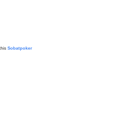
this
Sobatpoker