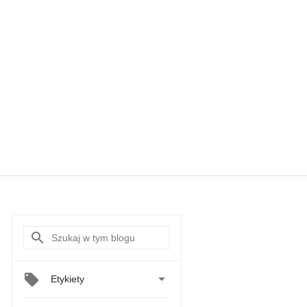

Etykiety