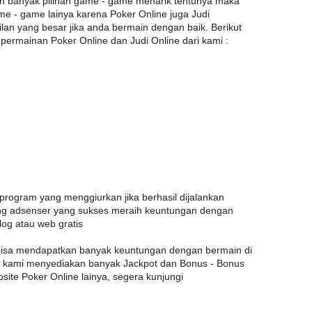
an banyak pilihan game - game menarik tentunya maka
ame - game lainya karena Poker Online juga Judi
an yang besar jika anda bermain dengan baik. Berikut
k permainan Poker Online dan Judi Online dari kami :
ogram yang menggiurkan jika berhasil dijalankan
ng adsenser yang sukses meraih keuntungan dengan
og atau web gratis
bisa mendapatkan banyak keuntungan dengan bermain di
na kami menyediakan banyak Jackpot dan Bonus - Bonus
site Poker Online lainya, segera kunjungi