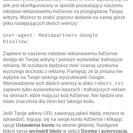
plik jest skonfigurowany w sposób pozwalający naszemu
robotowi reklamowemu AdSense na przeglądanie Twojej
witryny. Możesz to zrobić poprzez dodanie na samej górze
pliku następujących dwóch wierszy:
User-agent: Mediapartners-Google
Disallow:
Zapewni to naszemu robotowi reklamowemu AdSense
dostęp do Twojej witryny i pomoże wyświetlać trafniejsze
reklamy. W rezultacie będziesz mieć szansę uzyskania
wyższego dochodu z reklamy. Pamiętaj, że ta zmiana nie
wpłynie na Twoje rankingi wyszukiwarki Google.
Wprowadzenie tych dwóch wierszy w pliku
robots.txt
zapewni tylko wyświetlanie lepszych i trafniejszych reklam
na stronach, które mają już kod AdSense. Nie będzie ono
miało znaczenia dla stron bez takiego kodu.
Jeśli Twoje adresy URL zawierają jakieś błędy, możesz to
sprawdzić, logując się na swoje konto AdSense i klikając
opcję
Ustawienia konta
na stronie głównej. Następnie
kliknij opcję
wyświetl błędy
w sekcji
Dostęp i autoryzacja
.