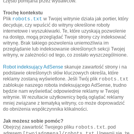
często pomijana przez wydawców.
Trochę kontekstu
Plik
w Twojej witrynie działa jak portier, który
robots.txt
decyduje, czy wpuścić do witryny określone roboty
internetowe i wyszukiwarki. Te, które uzyskają pozwolenie
na dostęp, mogą przeglądać Twoje strony czy indeksować
witrynę. Brak takiego pozwolenia uniemożliwia im
przeglądanie lub indeksowanie określonych sekcji Twojej
witryny, w zależności od tego, co zostało wyszczególnione.
Robot indeksujący AdSense
skanuje zawartość strony i na
podstawie określonych słów kluczowych określa, które
reklamy zostaną wyświetlone. Jeśli Twój plik
robots.txt
zablokuje naszego robota indeksującego AdSense, trudno
będzie nam wyświetlać odpowiednie reklamy w Twojej
witrynie. W rezultacie użytkownicy będą oglądać reklamy
mniej związane z tematyką witryny, co może doprowadzić
do obniżenia współczynnika klikalności.
Jak możesz sobie pomóc?
Obejrzyj zawartość Twojego pliku
. pod
robots.txt
adresem
. Upewnij się, że
[twojadomena]/robots.txt