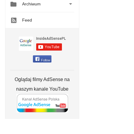


Archiwum
Feed
Follow
Oglądaj filmy AdSense na
naszym kanale YouTube