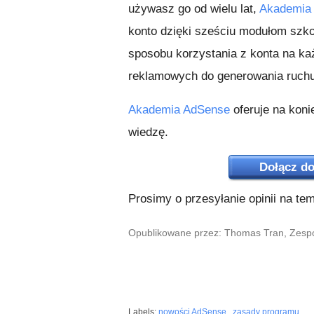
używasz go od wielu lat,
Akademia
konto dzięki sześciu modułom szko
sposobu korzystania z konta na ka
reklamowych do generowania ruchu 
Akademia AdSense
oferuje na koni
wiedzę.
Dołącz do
Prosimy o przesyłanie opinii na te
Opublikowane przez: Thomas Tran, Zespó
Labels:
nowości AdSense
,
zasady programu