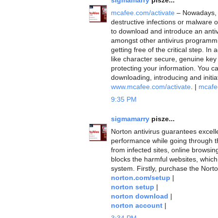
sigmamarry
pisze...
mcafee.com/activate
– Nowadays, th
destructive infections or malware o
to download and introduce an anti
amongst other antivirus programmin
getting free of the critical step. In 
like character secure, genuine key
protecting your information. You c
downloading, introducing and initia
www.mcafee.com/activate
. |
mcafe
9:35 PM
sigmamarry
pisze...
Norton antivirus guarantees excell
performance while going through t
from infected sites, online browsing
blocks the harmful websites, which 
system. Firstly, purchase the Nort
norton.com/setup
|
norton setup
|
norton download
|
norton account
|