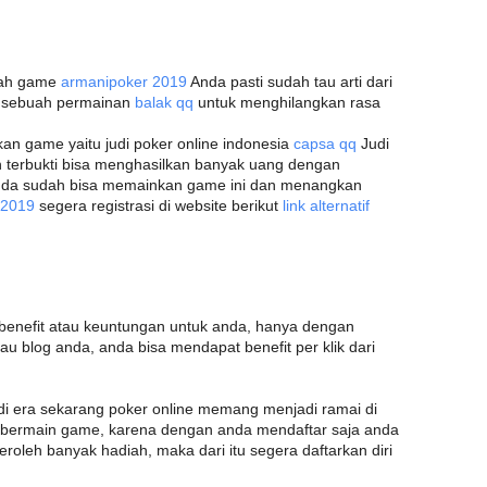
ilah game
armanipoker 2019
Anda pasti sudah tau arti dari
h sebuah permainan
balak qq
untuk menghilangkan rasa
n game yaitu judi poker online indonesia
capsa qq
Judi
an terbukti bisa menghasilkan banyak uang dengan
nda sudah bisa memainkan game ini dan menangkan
q 2019
segera registrasi di website berikut
link alternatif
enefit atau keuntungan untuk anda, hanya dengan
au blog anda, anda bisa mendapat benefit per klik dari
 di era sekarang poker online memang menjadi ramai di
a bermain game, karena dengan anda mendaftar saja anda
roleh banyak hadiah, maka dari itu segera daftarkan diri