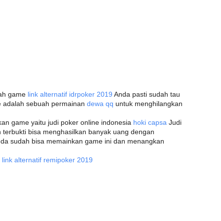
ilah game
link alternatif idrpoker 2019
Anda pasti sudah tau
me adalah sebuah permainan
dewa qq
untuk menghilangkan
n game yaitu judi poker online indonesia
hoki capsa
Judi
an terbukti bisa menghasilkan banyak uang dengan
nda sudah bisa memainkan game ini dan menangkan
t
link alternatif remipoker 2019