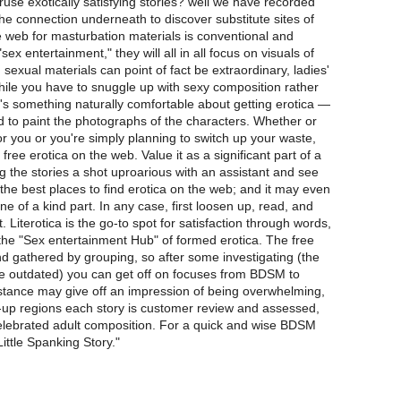
eruse exotically satisfying stories? well we have recorded
he connection underneath to discover substitute sites of
 web for masturbation materials is conventional and
 entertainment," they will all in all focus on visuals of
exual materials can point of fact be extraordinary, ladies'
while you have to snuggle up with sexy composition rather
's something naturally comfortable about getting erotica —
nd to paint the photographs of the characters. Whether or
for you or you're simply planning to switch up your waste,
 free erotica on the web. Value it as a significant part of a
ing the stories a shot uproarious with an assistant and see
the best places to find erotica on the web; and it may even
e of a kind part. In any case, first loosen up, read, and
. Literotica is the go-to spot for satisfaction through words,
the "Sex entertainment Hub" of formed erotica. The free
d gathered by grouping, so after some investigating (the
e outdated) you can get off on focuses from BDSM to
bstance may give off an impression of being overwhelming,
-up regions each story is customer review and assessed,
celebrated adult composition. For a quick and wise BDSM
ittle Spanking Story."