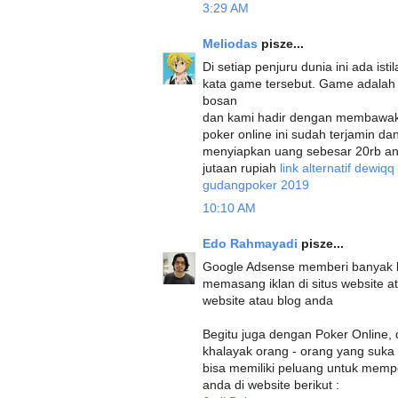
3:29 AM
Meliodas
pisze...
Di setiap penjuru dunia ini ada ist
kata game tersebut. Game adala
bosan
dan kami hadir dengan membawaka
poker online ini sudah terjamin d
menyiapkan uang sebesar 20rb a
jutaan rupiah
link alternatif dewiq
gudangpoker 2019
10:10 AM
Edo Rahmayadi
pisze...
Google Adsense memberi banyak b
memasang iklan di situs website at
website atau blog anda
Begitu juga dengan Poker Online,
khalayak orang - orang yang suk
bisa memiliki peluang untuk mempe
anda di website berikut :