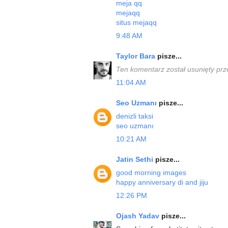
meja qq
mejaqq
situs mejaqq
9:48 AM
Taylor Bara
pisze...
Ten komentarz został usunięty prz
11:04 AM
Seo Uzmanı
pisze...
denizli taksi
seo uzmanı
10:21 AM
Jatin Sethi
pisze...
good morning images
happy anniversary di and jiju
12:26 PM
Ojash Yadav
pisze...