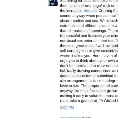
Searching for substitute sites to p
them all under one page! click on t
the incredible
literotica
Cruising the
sound, anyway when people hear "sex
absurd bodies and sex. While such s
extremist, and offbeat, once in a 
than chronicles of openings. There
it's peaceful and licenses your mi
not visual sex entertainment isn't 
there's a great deal of well-curated
self-care night in or give scrutiniz
where it takes you. Here, seven of 
urge you to think about your own on
don't be humiliated to clear one out
habitually drawing connections as 
database is customer submitted an
site arrangement is to some degre
lesbian sex. The proportion of su
anyway like most focus sort grown
making it easy to value the most 
read, take a gander at, "A Wicked L
3:00 PM