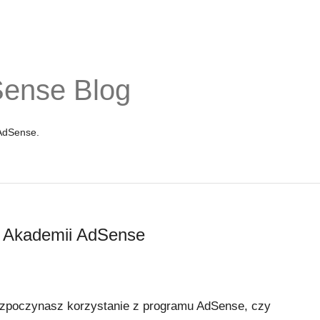
Sense Blog
 AdSense.
 Akademii AdSense
rozpoczynasz korzystanie z programu AdSense, czy