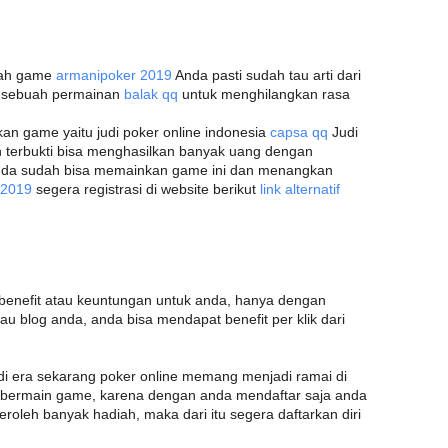
ilah game
armanipoker 2019
Anda pasti sudah tau arti dari
h sebuah permainan
balak qq
untuk menghilangkan rasa
n game yaitu judi poker online indonesia
capsa qq
Judi
an terbukti bisa menghasilkan banyak uang dengan
nda sudah bisa memainkan game ini dan menangkan
q 2019
segera registrasi di website berikut
link alternatif
enefit atau keuntungan untuk anda, hanya dengan
au blog anda, anda bisa mendapat benefit per klik dari
 di era sekarang poker online memang menjadi ramai di
a bermain game, karena dengan anda mendaftar saja anda
roleh banyak hadiah, maka dari itu segera daftarkan diri