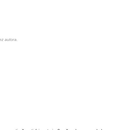
ez autora.