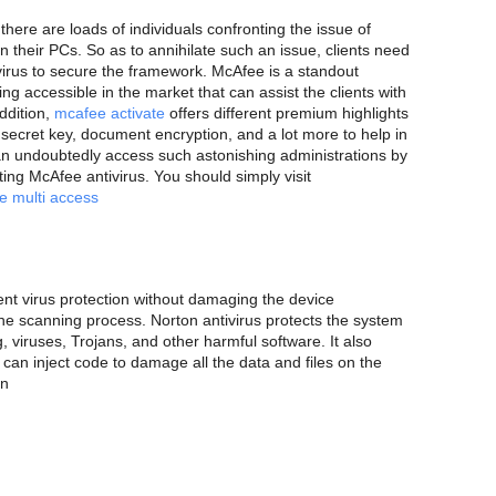
ere are loads of individuals confronting the issue of
n their PCs. So as to annihilate such an issue, clients need
virus to secure the framework. McAfee is a standout
g accessible in the market that can assist the clients with
addition,
mcafee activate
offers different premium highlights
 secret key, document encryption, and a lot more to help in
an undoubtedly access such astonishing administrations by
ting McAfee antivirus. You should simply visit
e multi access
ent virus protection without damaging the device
he scanning process. Norton antivirus protects the system
, viruses, Trojans, and other harmful software. It also
can inject code to damage all the data and files on the
on