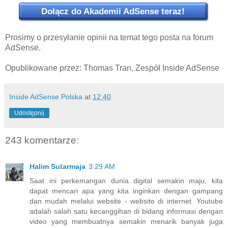
Dołącz do Akademii AdSense teraz!
Prosimy o przesyłanie opinii na temat tego posta na forum
AdSense.
Opublikowane przez: Thomas Tran, Zespół Inside AdSense
Inside AdSense Polska
at
12:40
Udostępnij
243 komentarze:
Halim Sutarmaja
3:29 AM
Saat ini perkemangan dunia digital semakin maju, kita
dapat mencari apa yang kita inginkan dengan gampang
dan mudah melalui website - website di internet. Youtube
adalah salah satu kecanggihan di bidang informasi dengan
video yang membuatnya semakin menarik banyak juga