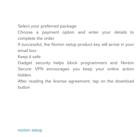
Select your preferred package
Choose a payment option and enter your details to
complete the order
If successful, the Norton setup product key will arrive in your
email box
Keep it safe
Gadget security helps block programmers and Norton
Secure VPN encourages you keep your online action
hidden.
After reading the license agreement, tap on the download
button
norton setup