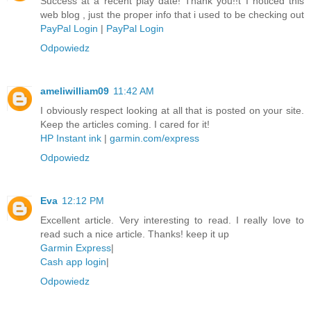
Success at a recent play date! Thank you!!t I noticed this
web blog , just the proper info that i used to be checking out
PayPal Login
|
PayPal Login
Odpowiedz
ameliwilliam09
11:42 AM
I obviously respect looking at all that is posted on your site.
Keep the articles coming. I cared for it!
HP Instant ink
|
garmin.com/express
Odpowiedz
Eva
12:12 PM
Excellent article. Very interesting to read. I really love to
read such a nice article. Thanks! keep it up
Garmin Express
|
Cash app login
|
Odpowiedz