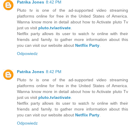
Patrika Jones
8:42 PM
Pluto tv is one of the ad-supported video streaming
platforms online for free in the United States of America.
Wanna know more in detail about how to Activate pluto Tv
just us visit
pluto.tv/activate
.
Netflix party allows its user to watch tv online with their
friends and family. to gather more information about this
you can visit our website about
Netflix Party
.
Odpowiedz
Patrika Jones
8:42 PM
Pluto tv is one of the ad-supported video streaming
platforms online for free in the United States of America.
Wanna know more in detail about how to Activate pluto Tv
just us visit
pluto.tv/activate
.
Netflix party allows its user to watch tv online with their
friends and family. to gather more information about this
you can visit our website about
Netflix Party
.
Odpowiedz