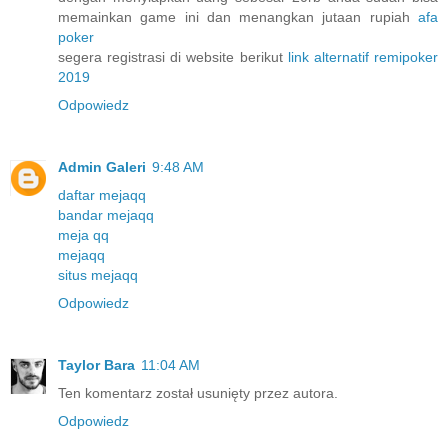
memainkan game ini dan menangkan jutaan rupiah
afa
poker
segera registrasi di website berikut
link alternatif remipoker
2019
Odpowiedz
Admin Galeri
9:48 AM
daftar mejaqq
bandar mejaqq
meja qq
mejaqq
situs mejaqq
Odpowiedz
Taylor Bara
11:04 AM
Ten komentarz został usunięty przez autora.
Odpowiedz