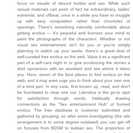
focus on visuals of absurd bodies and sex. While such
sexual materials can point of fact be extraordinary, ladies'
extremist, and offbeat, once in a while you have to snuggle
up with sexy composition rather than chronicles of
openings. There's something naturally comfortable about
getting erotica — it's peaceful and licenses your mind to
paint the photographs of the characters. Whether or not
visual sex entertainment isn't for you or you're simply
planning to switch up your waste, there's a great deal of
well-curated free erotica on the web. Value it as a significant
part of a self-care night in or give scrutinizing the stories a
shot uproarious with an assistant and see where it takes
you. Here, seven of the best places to find erotica on the
web; and it may even urge you to think about your own one
of a kind part. In any case, first loosen up, read, and don't
be humiliated to clear one out. Literotica is the go-to spot
for satisfaction through words, habitually drawing
connections as the "Sex entertainment Hub" of formed
erotica. The free database is customer submitted and
gathered by grouping, so after some investigating (the site
arrangement is to some degree outdated) you can get off
on focuses from BDSM to lesbian sex. The proportion of