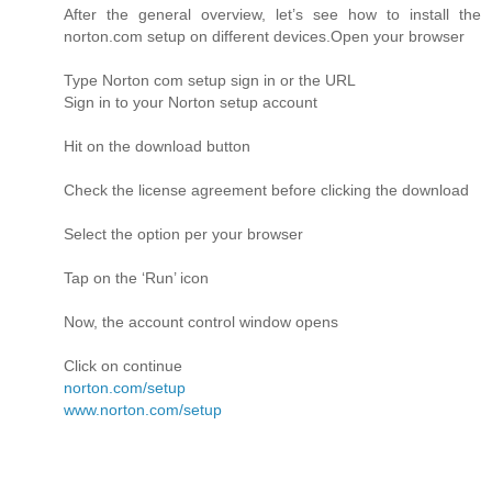
After the general overview, let’s see how to install the
norton.com setup on different devices.Open your browser
Type Norton com setup sign in or the URL
Sign in to your Norton setup account
Hit on the download button
Check the license agreement before clicking the download
Select the option per your browser
Tap on the ‘Run’ icon
Now, the account control window opens
Click on continue
norton.com/setup
www.norton.com/setup