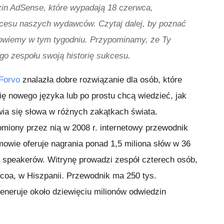
dzin AdSense, które wypadają 18 czerwca,
kcesu naszych wydawców. Czytaj dalej, by poznać
owiemy w tym tygodniu. Przypominamy, że Ty
o zespołu swoją historię sukcesu.
Forvo
znalazła dobre rozwiązanie dla osób, które
ię nowego języka lub po prostu chcą wiedzieć, jak
a się słowa w różnych zakątkach świata.
miony przez nią w 2008 r. internetowy przewodnik
owie oferuje nagrania ponad 1,5 miliona słów w 36
e speakerów. Witrynę prowadzi zespół czterech osób,
zcoa, w Hiszpanii. Przewodnik ma 250 tys.
eneruje około dziewięciu milionów odwiedzin