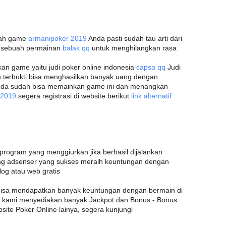
ilah game
armanipoker 2019
Anda pasti sudah tau arti dari
h sebuah permainan
balak qq
untuk menghilangkan rasa
n game yaitu judi poker online indonesia
capsa qq
Judi
an terbukti bisa menghasilkan banyak uang dengan
nda sudah bisa memainkan game ini dan menangkan
q 2019
segera registrasi di website berikut
link alternatif
ogram yang menggiurkan jika berhasil dijalankan
ng adsenser yang sukses meraih keuntungan dengan
og atau web gratis
bisa mendapatkan banyak keuntungan dengan bermain di
na kami menyediakan banyak Jackpot dan Bonus - Bonus
site Poker Online lainya, segera kunjungi