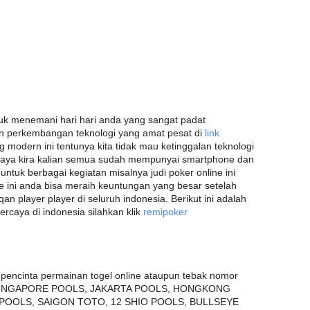
 untuk menemani hari hari anda yang sangat padat
 perkembangan teknologi yang amat pesat di
link
modern ini tentunya kita tidak mau ketinggalan teknologi
aya kira kalian semua sudah mempunyai smartphone dan
tuk berbagai kegiatan misalnya judi poker online ini
ni anda bisa meraih keuntungan yang besar setelah
player player di seluruh indonesia. Berikut ini adalah
rcaya di indonesia silahkan klik
remipoker
ncinta permainan togel online ataupun tebak nomor
ari SINGAPORE POOLS, JAKARTA POOLS, HONGKONG
POOLS, SAIGON TOTO, 12 SHIO POOLS, BULLSEYE