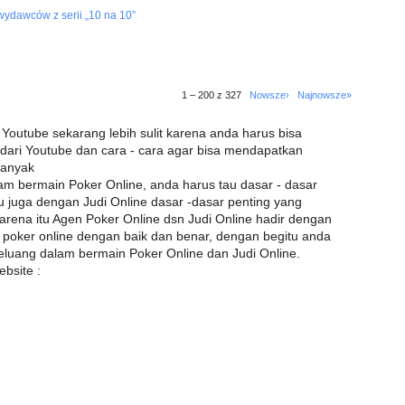
 wydawców z serii „10 na 10”
1 – 200 z 327
Nowsze›
Najnowsze»
Youtube sekarang lebih sulit karena anda harus bisa
 dari Youtube dan cara - cara agar bisa mendapatkan
banyak
m bermain Poker Online, anda harus tau dasar - dasar
tu juga dengan Judi Online dasar -dasar penting yang
arena itu Agen Poker Online dsn Judi Online hadir dengan
poker online dengan baik dan benar, dengan begitu anda
eluang dalam bermain Poker Online dan Judi Online.
bsite :