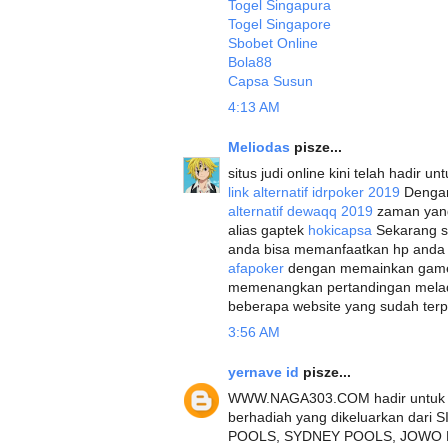
Togel Singapura
Togel Singapore
Sbobet Online
Bola88
Capsa Susun
4:13 AM
Meliodas
pisze...
situs judi online kini telah hadir
link alternatif idrpoker 2019
Dengan
alternatif dewaqq 2019
zaman yang 
alias gaptek
hokicapsa
Sekarang s
anda bisa memanfaatkan hp anda un
afapoker
dengan memainkan game i
memenangkan pertandingan melaqan 
beberapa website yang sudah terpe
3:56 AM
yernave id
pisze...
WWW.NAGA303.COM hadir untuk pe
berhadiah yang dikeluarkan d
POOLS, SYDNEY POOLS, JOWO 