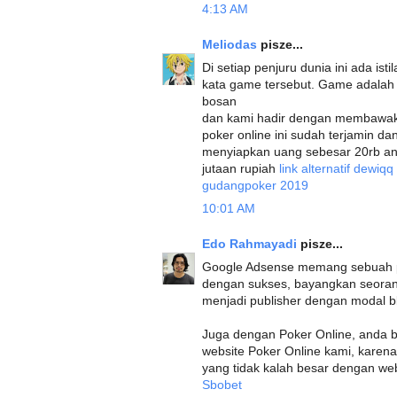
4:13 AM
Meliodas
pisze...
Di setiap penjuru dunia ini ada ist
kata game tersebut. Game adala
bosan
dan kami hadir dengan membawaka
poker online ini sudah terjamin d
menyiapkan uang sebesar 20rb a
jutaan rupiah
link alternatif dewiq
gudangpoker 2019
10:01 AM
Edo Rahmayadi
pisze...
Google Adsense memang sebuah pr
dengan sukses, bayangkan seora
menjadi publisher dengan modal bl
Juga dengan Poker Online, anda 
website Poker Online kami, kare
yang tidak kalah besar dengan web
Sbobet