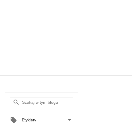

Etykiety