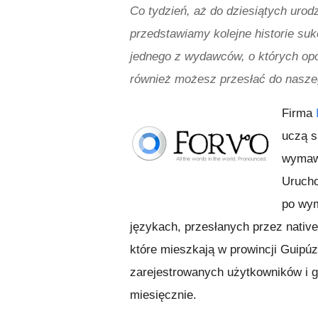
Co tydzień, aż do dziesiątych uro
przedstawiamy kolejne historie su
jednego z wydawców, o których op
również możesz przesłać do naszeg
Firma
uczą s
wymawi
Urucho
po wym
językach, przesłanych przez nativ
które mieszkają w prowincji Guipú
zarejestrowanych użytkowników i g
miesięcznie.