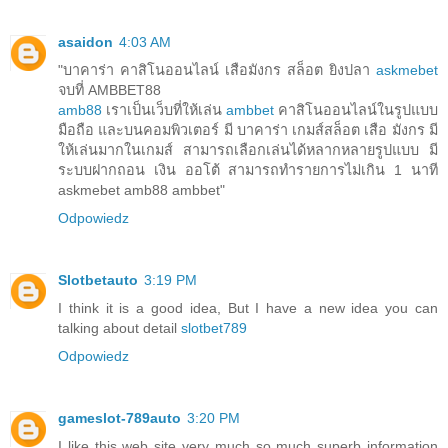
asaidon
4:03 AM
"บาคาร่า คาสิโนออนไลน์ เสือมังกร สล็อต ยิงปลา
askmebet
จบที่ AMBBET88
amb88
เราเป็นเว็บที่ให้เล่น
ambbet
คาสิโนออนไลน์ในรูปแบบ
มือถือ และบนคอมพิวเตอร์ มี บาคาร่า เกมส์สล็อต เสือ มังกร มี
ให้เล่นมากในเกมส์ สามารถเลือกเล่นได้หลากหลายรูปแบบ มี
ระบบฝากถอน เงิน ออโต้ สามารถทำรายการไม่เกิน 1 นาที
askmebet amb88 ambbet"
Odpowiedz
Slotbetauto
3:19 PM
I think it is a good idea, But I have a new idea you can
talking about detail
slotbet789
Odpowiedz
gameslot-789auto
3:20 PM
I like this web site very much so much superb information