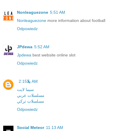
Nonleaguezone
5:51 AM
Nonleaguezone
more information about football
Odpowiedz
JPdewa
5:52 AM
Jpdewa
best website online slot
Odpowiedz
يلا
2:15 AM
سيما لايت
مسلسلات عربي
مسلسلات تركي
Odpowiedz
Social Meteor
11:13 AM