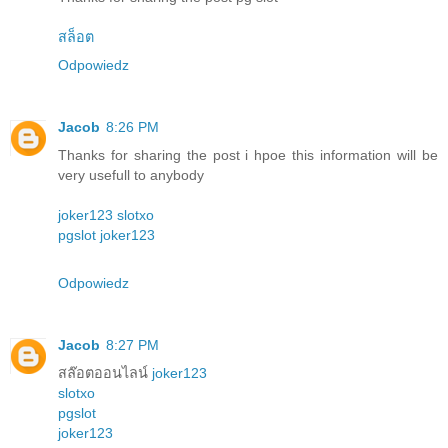
สล็อต
Odpowiedz
Jacob
8:26 PM
Thanks for sharing the post i hpoe this information will be
very usefull to anybody
joker123
slotxo
pgslot
joker123
Odpowiedz
Jacob
8:27 PM
สล๊อตออนไลน์
joker123
slotxo
pgslot
joker123