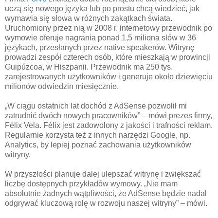
uczą się nowego języka lub po prostu chcą wiedzieć, jak
wymawia się słowa w różnych zakątkach świata.
Uruchomiony przez nią w 2008 r. internetowy przewodnik po
wymowie oferuje nagrania ponad 1,5 miliona słów w 36
językach, przesłanych przez native speakerów. Witrynę
prowadzi zespół czterech osób, które mieszkają w prowincji
Guipúzcoa, w Hiszpanii. Przewodnik ma 250 tys.
zarejestrowanych użytkowników i generuje około dziewięciu
milionów odwiedzin miesięcznie.
„W ciągu ostatnich lat dochód z AdSense pozwolił mi
zatrudnić dwóch nowych pracowników” – mówi prezes firmy,
Félix Vela. Félix jest zadowolony z jakości i trafności reklam.
Regularnie korzysta też z innych narzędzi Google, np.
Analytics, by lepiej poznać zachowania użytkowników
witryny.
W przyszłości planuje dalej ulepszać witrynę i zwiększać
liczbę dostępnych przykładów wymowy. „Nie mam
absolutnie żadnych wątpliwości, że AdSense będzie nadal
odgrywać kluczową rolę w rozwoju naszej witryny” – mówi.