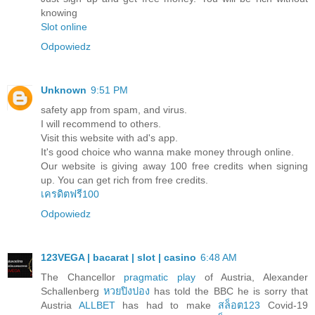
knowing
Slot online
Odpowiedz
Unknown
9:51 PM
safety app from spam, and virus.
I will recommend to others.
Visit this website with ad's app.
It's good choice who wanna make money through online.
Our website is giving away 100 free credits when signing
up. You can get rich from free credits.
เครดิตฟรี100
Odpowiedz
123VEGA | bacarat | slot | casino
6:48 AM
The Chancellor
pragmatic play
of Austria, Alexander
Schallenberg
หวยปิงปอง
has told the BBC he is sorry that
Austria
ALLBET
has had to make
สล็อต123
Covid-19