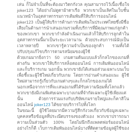
เล่น ก็ไม่จำเป็นที่จะต้องมาวิตกกังวล คุณสามารถไว้เนื้อเชื่อใจ
joker123 ได้อย่างไม่ดูตาม้าตาเรือ พวกเขาเป็นเลิศในเว็บชั้น
แนวหน้าในอุตสาหกรรมการเดิมพันที่ให้บริการออนไลน์
joker123 เป็นผู้ให้บริการด้านการเดิมพันในประเทศไทยซึ่งมีชื่อ
เสียงในด้านการนำเสนอเกมรวมทั้งบริการที่มีคุณภาพแก่ลูกค้า
ของพวกเขา พวกเขากำลังดำเนินงานแล้วก็ให้บริการลูกค้าใน
อุตสาหกรรมนี้มาเป็นระยะเวลานาน ด้วยประสบการณ์นับเป็น
เวลาหลายปี พวกเขารู้ความจำเป็นของลูกค้า รวมทั้งได้
ปรับปรุงแก้ไขบริการตามรสนิยมของผู้ใช้
ด้วยเกมมากยิ่งกว่า 50 เกมตามต้นแบบแล้วก็กลไกของเกมที่
ต่างกัน พวกเขาให้บริการสล็อตออนไลน์ การเดิมพันออนไลน์
และก็บริการเกม นอกนั้น พวกเขายังได้เสนอส่วนเฉพาะบนเว็บ
เพื่อชี้แนะผู้ใช้ใหม่เกี่ยวกับเกม โดยการอ่านคำเสนอแนะ ผู้ใช้
ใหม่สามารถรู้เกี่ยวกับเกมต่างๆและก็กลไกของเกมได้
นอกเหนือจากการที่จะเสนอเกมที่ได้รับความนิยมทั้งโลกแล้ว
พวกเขายังมีเกมพิเศษเฉพาะบางเกมที่จำกัดเฉพาะผู้ใช้เพียงแค่
นั้น ด้วยการร่วมแรงกับบริษัทเกมรายใหญ่และก็คาสิโน
ออนไลน์
joker123
ได้ขยายบริการไปทั้งโลก
ในขณะนี้ ผู้ใช้โดยมากมีความรู้สึกกังวลเกี่ยวกับข้อมูลเฉพาะ
บุคคลหรือข้อมูลที่ประณีตบรรจงของตัวเอง พวกเขาปรารถนา
ความเป็นส่วนตัว 100% โดยไม่นึกถึงแพลตฟอร์มออนไลน์
อย่างไรก็ดี เว็บการเดิมพันออนไลน์บางที่ติดตามข้อมูลผู้ใช้ของ