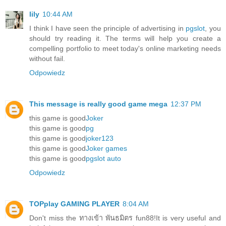
lily
10:44 AM
I think I have seen the principle of advertising in
pgslot
, you
should try reading it. The terms will help you create a
compelling portfolio to meet today's online marketing needs
without fail.
Odpowiedz
This message is really good
game mega
12:37 PM
this game is good
Joker
this game is good
pg
this game is good
joker123
this game is good
Joker games
this game is good
pgslot auto
Odpowiedz
TOPplay GAMING PLAYER
8:04 AM
Don't miss the ทางเข้า พันธมิตร fun88!It is very useful and