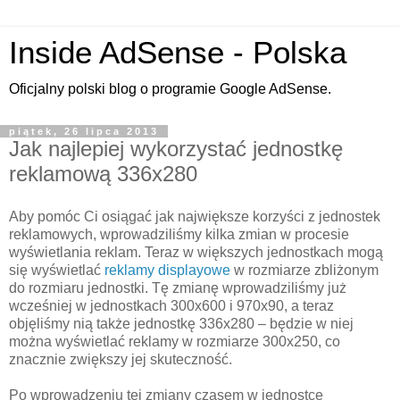
Inside AdSense - Polska
Oficjalny polski blog o programie Google AdSense.
piątek, 26 lipca 2013
Jak najlepiej wykorzystać jednostkę
reklamową 336x280
Aby pomóc Ci osiągać jak największe korzyści z jednostek
reklamowych, wprowadziliśmy kilka zmian w procesie
wyświetlania reklam. Teraz w większych jednostkach mogą
się wyświetlać
reklamy displayowe
w rozmiarze zbliżonym
do rozmiaru jednostki. Tę zmianę wprowadziliśmy już
wcześniej w jednostkach 300x600 i 970x90, a teraz
objęliśmy nią także jednostkę 336x280 – będzie w niej
można wyświetlać reklamy w rozmiarze 300x250, co
znacznie zwiększy jej skuteczność.
Po wprowadzeniu tej zmiany czasem w jednostce