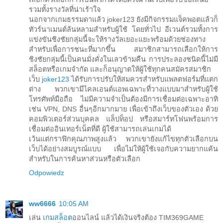
รวมทั้งรางวัลที่น่าเร้าใจ
นอกจากเกมธรรมดาแล้ว joker123 ยังมีกิจกรรมแจ็คพอตแล้วก็
ทัวร์นาเมนต์ล้นหลามสำหรับผู้ใช้ โดยทั่วไป อีเวนต์รวมทั้งการ
แข่งขันชิงชัยกลุ่มนี้จะให้รางวัลเยอะแยะพร้อมด้วยช่องทาง
สำหรับเพื่อการชนะที่มากขึ้น สมาชิกสามารถเลือกให้การ
ชิงชัยกลุ่มนี้เป็นคนมั่งคั่งในเลวข้ามคืน การประลองชนิดนี้ไม่มี
สล็อตหรือเกมจำกัด และก็อนุญาตให้ผู้ใช้ทุกคนสมัครสมาชิก
เว็บ
joker123
ได้รับการปรับให้สมควรสำหรับแพลตฟอร์มที่แตก
ต่าง พวกเขามีไคลเอนต์แอพเฉพาะที่วางแบบมาสำหรับผู้ใช้
โทรศัพท์มือถือ ไม่มีความจำเป็นต้องมีการเชื่อมต่อเฉพาะอาทิ
เช่น VPN, DNS อื่นๆอีกมากมาย เพื่อเข้าถึงเว็บของตัวเอง ด้วย
คอมพิวเตอร์ส่วนบุคคล แล็ปท็อป หรือสมาร์ทโฟนพร้อมการ
เชื่อมต่ออินเทอร์เน็ตที่ดี ผู้ใช้สามารถเล่นเกมได้
เว้นแต่กราฟิกคุณภาพสูงแล้ว พวกเขายังแก้ไขทุกตัวเลือกบน
เว็บได้อย่างสมบูรณ์แบบ เพื่อไม่ให้ผู้ใช้เจอกับความยากแค้น
สำหรับในการค้นหาส่วนหรือตัวเลือก
Odpowiedz
ww6666
10:05 AM
เล่น
เกมสล็อต
ออนไลน์ แล้วได้เงินจริงต้อง TIM369GAME