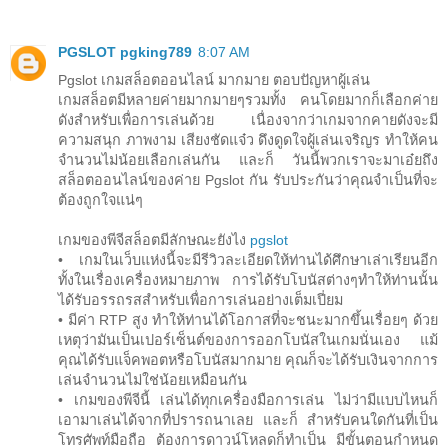
PGSLOT pgking789
8:07 AM
Pgslot เกมสล็อตออนไลน์ มากมาย ตอบปัญหาผู้เล่น
เกมสล็อตมีหลายค่ายมากมายๆรวมทั้ง คนโดยมากก็เลือกค่าย
ดังสำหรับเพื่อการเล่นด้วย เนื่องจากว่าเกมจากคายดังจะมี
ความสนุก ภาพงาม เสียงชัดแจ๋ว ดึงดูดใจผู้เล่นเจริญร ทำให้คน
จำนวนไม่น้อยเลือกเล่นกัน และก็ วันนี้พวกเราจะมาเอ๋ยถึง
สล็อตออนไลน์ของค่าย Pgslot กัน รับประกันว่าคุณจำเป็นที่จะ
ต้องถูกใจแน่ๆ
เกมของพีจีสล็อตมีลักษณะยังไง
pgslot
• เกมในเว็บแห่งนี้จะมีรีวิวละเอียดให้ท่านได้ศึกษาเล่าเรียนอีก
ทั้งในเรื่องเครื่องหมายภาพ การได้รับโบนัสต่างๆทำให้ท่านนั้น
ได้รับอรรถรสสำหรับเพื่อการเล่นอย่างเต็มเปี่ยม
• มีค่า RTP สูง ทำให้ท่านได้โอกาสที่จะชนะมากขึ้นเรื่อยๆ ด้วย
เหตุว่ามันเป็นเปอร์เซ็นต์ของการออกโบนัสในเกมนั่นเอง แม้
คุณได้รับแจ็คพอตหรือโบนัสมากมาย คุณก็จะได้รับเงินจากการ
เล่นจำนวนไม่ใช่น้อยเหมือนกัน
• เกมของพีจีนี้ เล่นได้ทุกเครื่องมือการเล่น ไม่ว่ามีแบบไหนก็
เอามาเล่นได้จากที่ปรารถนาเลย และก็ สำหรับคนใดกันที่เป็น
โทรศัพท์มือถือ ต้องการดาวน์โหลดก็ทำเป็น มีขั้นตอนกำหนด