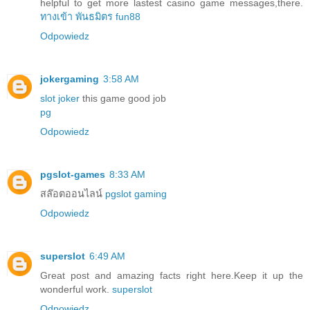
helpful to get more lastest casino game messages,there.
ทางเข้า พันธมิตร fun88
Odpowiedz
jokergaming
3:58 AM
slot joker
this game good job
pg
Odpowiedz
pgslot-games
8:33 AM
สล๊อตออนไลน์
pgslot gaming
Odpowiedz
superslot
6:49 AM
Great post and amazing facts right here.Keep it up the
wonderful work.
superslot
Odpowiedz