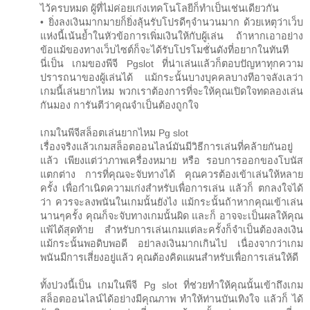
ไว้ครบหมด ผู้ที่ไม่ค่อยเก่งเทคโนโลยีก็ทำเป็นเช่นเดียวกัน
• ยิ่งลงเงินมากมายก็ยิ่งลุ้นรับโปรดีๆจำนวนมาก ด้วยเหตุว่าเว็บ
แห่งนี้เน้นย้ำในหัวข้อการเพิ่มเงินให้กับผู้เล่น ถ้าหากเอาอย่าง
ข้อแม้ของทางเว็บไซต์ก็จะได้รับโปรโมชั่นดังที่อยากในทันที
นี่เป็น เกมของพีจี Pgslot ที่น่าเล่นแล้วก็ตอบปัญหาทุกความ
ปรารถนาของผู้เล่นได้ แม้กระนั้นบางบุคคลบางทีอาจลังเลว่า
เกมนี้เล่นยากไหม พวกเราต้องการที่จะให้คุณเปิดใจทดลองเล่น
กันมอง การันตีว่าคุณจำเป็นต้องถูกใจ
เกมในพีจีสล็อตเล่นยากไหม Pg slot
เรื่องจริงแล้วเกมสล็อตออนไลน์มันมีวิธีการเล่นที่คล้ายกันอยู่
แล้ว เพียงแต่ว่าภาพเครื่องหมาย หรือ รอบการออกของโบนัส
แตกต่าง การที่คุณจะจับทางได้ คุณควรต้องเข้าเล่นให้หลาย
ครั้ง เพื่อกำเนิดความเก่งสำหรับเพื่อการเล่น แล้วก็ ตกลงใจได้
ว่า ควรจะลงพนันในเกมนั้นยังไง แม้กระนั้นถ้าหากคุณเข้าเล่น
นานๆครั้ง คุณก็จะจับทางเกมนั้นผิด และก็ อาจจะเป็นผลให้คุณ
แพ้ได้สุดท้าย สำหรับการเล่นเกมแต่ละครั้งก็จำเป็นต้องลงเงิน
แม้กระนั้นพอดิบพอดี อย่าลงเงินมากเกินไป เนื่องจากว่าเกม
พนันมีการเสี่ยงอยู่แล้ว คุณต้องคิดแผนสำหรับเพื่อการเล่นให้ดี
ทั้งปวงนี้เป็น เกมในพีจี Pg slot ที่ช่วยทำให้คุณนั้นเข้าถึงเกม
สล็อตออนไลน์ได้อย่างมีคุณภาพ ทำให้ท่านบันเทิงใจ แล้วก็ ได้