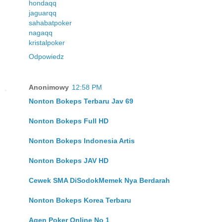
hondaqq
jaguarqq
sahabatpoker
nagaqq
kristalpoker
Odpowiedz
Anonimowy
12:58 PM
Nonton Bokeps Terbaru Jav 69
Nonton Bokeps Full HD
Nonton Bokeps Indonesia Artis
Nonton Bokeps JAV HD
Cewek SMA DiSodokMemek Nya Berdarah
Nonton Bokeps Korea Terbaru
Agen Poker Online No 1