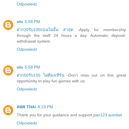
Odpowiedz
olo
5:58 PM
ฝาก20รับ100ถอนไม่อั้น ล่าสุด
-Apply for membership
through the staff 24 hours a day. Automatic deposit-
withdrawal system.
Odpowiedz
olo
5:58 PM
ฝาก50รับ150 ไม่ต้องเทิร์น
-Don't miss out on this great
opportunity to play fun games with us.
Odpowiedz
AW8 THAi
8:23 PM
Thank you for your guidance and support.
joer123 autobet
Odpowiedz