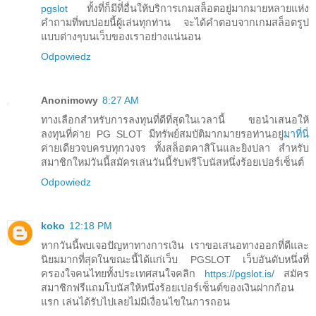
pgslot
ทั้งที่ก็มีที่อื่นให้บริการเกมสล็อตอยู่มากมายหลายแห่ง
คำถามที่พบบ่อยนี้ผู้เล่นทุกท่าน จะได้คำตอบจากเกมสล็อตรูป
แบบต่างๆบนเว็บของเราอย่างแน่นอน
Odpowiedz
Anonimowy
8:27 AM
ทางเลือกสำหรับการลงทุนที่ดีที่สุดในเวลานี้ ขอนำเสนอให้
ลงทุนที่ค่าย PG SLOT มีทรัพย์สมบัติมากมายรอท่านอยู่
มาที่นี่
ค่ายเดียวจบครบทุกวงจร ทั้งสล็อตคาสิโนและยิงปลา สำหรับ
สมาชิกใหม่วันนี้สมัครเล่นวันนี้รับฟรีโบนัสหนึ่งร้อยเปอร์เซ็นต์
Odpowiedz
koko
12:18 PM
หากวันนี้พบเจอปัญหาทางการเงิน เราขอเสนอทางออกที่ดีและ
นิยมมากที่สุดในขณะนี้ได้แก่เว็บ PGSLOT เว็บอันดับหนึ่งที่
ครองใจคนไทยทั้งประเทศสนใจคลิก
https://pgslot.is/
สมัคร
สมาชิกฟรีแถมโบนัสให้หนึ่งร้อยเปอร์เซ็นต์ของเงินฝากก้อน
แรก เล่นได้รับไปเลยไม่มีเงื่อนไขในการถอน