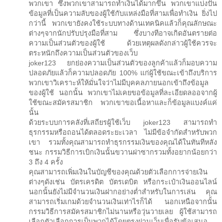
พวกเขา ซึ่งพวกเขาสามารถทำเงินได้มากขึ้น พวกเขาแบ่งปัน
ข้อมูลที่เป็นความลับของผู้ใช้กับแหล่งมือที่สามเพื่อทำเงิน ยิ่งไป
กว่านี้ พวกเขายังคงใช้ระบบทางด้านเทคนิคแล้วก็คุณลักษณะ
ต่างๆจากนักปรับปรุงมือที่สาม ซึ่งบางทีอาจเกิดอันตรายต่อ
ความเป็นส่วนตัวของผู้ใช้ ด้วยเหตุผลดังกล่าวผู้ใช้ควรจะ
ตระหนักถึงความเป็นส่วนตัวของเว็บ
joker123 ยกย่องความเป็นส่วนตัวของลูกค้าแล้วก็มอบความ
ปลอดภัยแล้วก็ความปลอดภัย 100% แก่ผู้ใช้ขณะเข้าถึงบริการ
พวกเขาวิเคราะห์ให้มั่นใจว่าไม่มีบุคคลภายนอกเข้าถึงข้อมูล
ของผู้ใช้ นอกนั้น พวกเขาไม่เคยขอข้อมูลที่ละเอียดลออจากผู้
ใช้ขณะสมัครสมาชิก พวกเขาขอเนื้อหาและก็ข้อมูลแบงค์แค่
นั้น
ด้วยระบบการคลังที่เสถียรผู้ใช้เว็บ joker123 สามารถทำ
ธุรกรรมหรือถอนได้ตลอดระยะเวลา ไม่มีข้อจำกัดสำหรับพวก
เขา รวมทั้งคุณสามารถทำธุรกรรมเงินของคุณได้ในทันทีหลัง
ชนะ กรรมวิธีการเบิกเงินนั้นขวานผ่าซากรวมทั้งอยากน้อยกว่า
3 ถึง 4 ครั้ง
คุณสามารถเพิ่มเงินในบัญชีของคุณด้วยตัวเลือกการจ่ายเงิน
ต่างๆดังเช่น บัตรเครดิต บัตรเดบิต หรือกระเป๋าเงินออนไลน์
นอกนั้นยังไม่มีจำนวนเงินฝากอย่างต่ำสำหรับในการเล่น คุณ
สามารถเริ่มเกมด้วยจำนวนเงินเท่าไรก็ได้ นอกเหนือจากนั้น
กรรมวิธีการสมัครสมาชิกไม่นานหรือวุ่นวายเลย ผู้ใช้สามารถ
เลือกตัวเลือกการเป็นพวกได้โดยตรงผ่านเว็บเพื่อรับข้อเสนอ