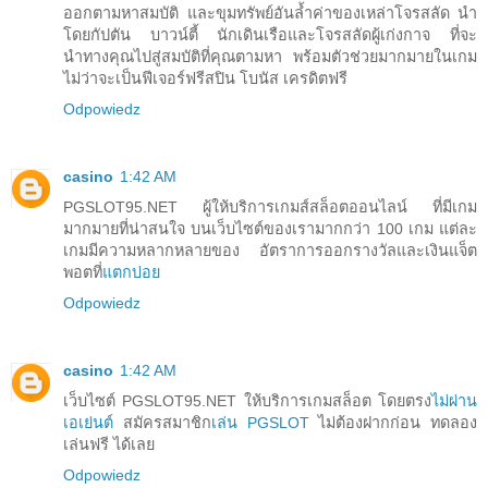
ออกตามหาสมบัติ และขุมทรัพย์อันล้ำค่าของเหล่าโจรสลัด นำ
โดยกัปตัน บาวน์ตี้ นักเดินเรือและโจรสลัดผู้เก่งกาจ ที่จะ
นำทางคุณไปสู่สมบัติที่คุณตามหา พร้อมตัวช่วยมากมายในเกม
ไม่ว่าจะเป็นฟีเจอร์ฟรีสปิน โบนัส เครดิตฟรี
Odpowiedz
casino
1:42 AM
PGSLOT95.NET ผู้ให้บริการเกมส์สล็อตออนไลน์ ที่มีเกม
มากมายที่น่าสนใจ บนเว็บไซต์ของเรามากกว่า 100 เกม แต่ละ
เกมมีความหลากหลายของ อัตราการออกรางวัลและเงินแจ็ต
พอตที่
แตกบ่อย
Odpowiedz
casino
1:42 AM
เว็บไซต์ PGSLOT95.NET ให้บริการเกมสล็อต โดยตรง
ไม่ผ่าน
เอเย่นต์
สมัครสมาชิก
เล่น PGSLOT
ไม่ต้องฝากก่อน ทดลอง
เล่นฟรี ได้เลย
Odpowiedz