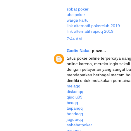
sobat poker
ubc poker
warga kartu
link alternatif pokerclub 2019
link alternatif rajaqq 2019
7:44 AM
Gadis Nakal
pisze...
Situs poker online terpercaya uang 
online karena, mereka ingin sekal
dengan pelayanan yang sangat baik
mendapatkan berbagai macam bon
dimiliki untuk melakukan permaina
mejaqq
diskonqq
qiuqiu99
bcaqq
taipanqq
hondaqq
jaguarqq
sahabatpoker
nagaqq