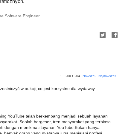
raficznych.
se Software Engineer
1 – 200 z 204
Nowsze›
Najnowsze»
estniczyć w aukcji, co jest korzystne dla wydawcy.
aming YouTube telah berkembang menjadi sebuah layanan
asyarakat. Seolah bergeser, tren masyarakat yang terbiasa
ganti dengan menikmati layanan YouTube.Bukan hanya
, banyak orang yang nyatanya juga menjalani profesi