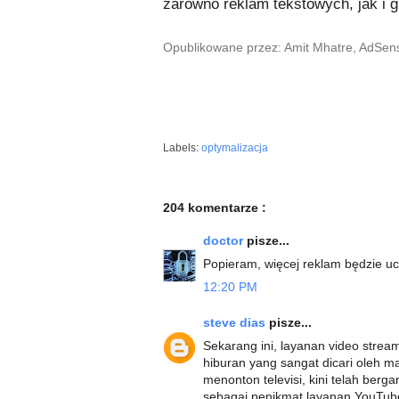
zarówno reklam tekstowych, jak i g
Opublikowane przez: Amit Mhatre, AdSen
Labels:
optymalizacja
204 komentarze :
doctor
pisze...
Popieram, więcej reklam będzie ucz
12:20 PM
steve dias
pisze...
Sekarang ini, layanan video stre
hiburan yang sangat dicari oleh m
menonton televisi, kini telah ber
sebagai penikmat layanan YouTube