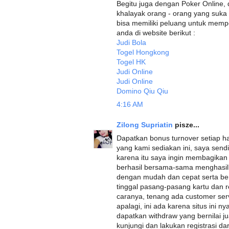
Begitu juga dengan Poker Online,
khalayak orang - orang yang suk
bisa memiliki peluang untuk mempe
anda di website berikut :
Judi Bola
Togel Hongkong
Togel HK
Judi Online
Judi Online
Domino Qiu Qiu
4:16 AM
Zilong Supriatin
pisze...
Dapatkan bonus turnover setiap ha
yang kami sediakan ini, saya sendi
karena itu saya ingin membagikan
berhasil bersama-sama menghasilk
dengan mudah dan cepat serta be
tinggal pasang-pasang kartu dan r
caranya, tenang ada customer ser
apalagi, ini ada karena situs ini 
dapatkan withdraw yang bernilai j
kunjungi dan lakukan registrasi dari