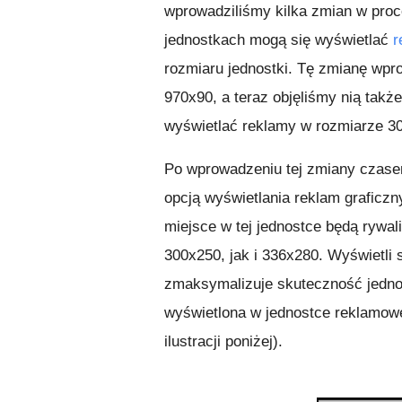
wprowadziliśmy kilka zmian w proc
jednostkach mogą się wyświetlać
r
rozmiaru jednostki. Tę zmianę wpr
970x90, a teraz objęliśmy nią takż
wyświetlać reklamy w rozmiarze 30
Po wprowadzeniu tej zmiany czase
opcją wyświetlania reklam graficz
miejsce w tej jednostce będą rywa
300x250, jak i 336x280. Wyświetli s
zmaksymalizuje skuteczność jedno
wyświetlona w jednostce reklamow
ilustracji poniżej).