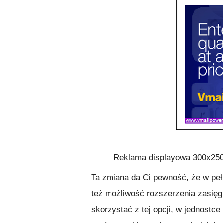
Reklama displayowa 300x250
Ta zmiana da Ci pewność, że w peł
też możliwość rozszerzenia zasię
skorzystać z tej opcji, w jednost