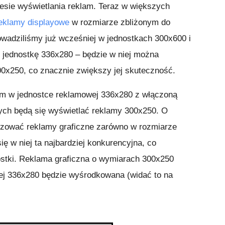
esie wyświetlania reklam. Teraz w większych
eklamy displayowe
w rozmiarze zbliżonym do
owadziliśmy już wcześniej w jednostkach 300x600 i
e jednostkę 336x280 – będzie w niej można
0x250, co znacznie zwiększy jej skuteczność.
m w jednostce reklamowej 336x280 z włączoną
nych będą się wyświetlać reklamy 300x250. O
lizować reklamy graficzne zarówno w rozmiarze
ię w niej ta najbardziej konkurencyjna, co
stki. Reklama graficzna o wymiarach 300x250
ej 336x280 będzie wyśrodkowana (widać to na