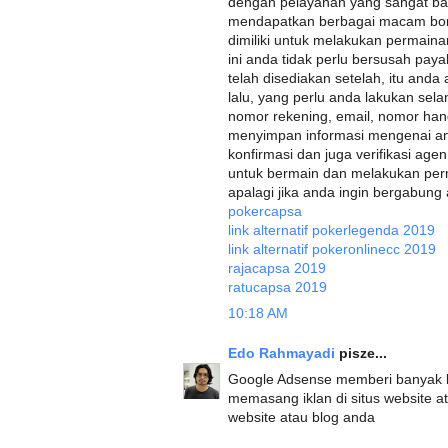
dengan pelayanan yang sangat baik
mendapatkan berbagai macam bon
dimiliki untuk melakukan permaina
ini anda tidak perlu bersusah pay
telah disediakan setelah, itu anda 
lalu, yang perlu anda lakukan sel
nomor rekening, email, nomor han
menyimpan informasi mengenai an
konfirmasi dan juga verifikasi ag
untuk bermain dan melakukan perm
apalagi jika anda ingin bergabung an
pokercapsa
link alternatif pokerlegenda 2019
link alternatif pokeronlinecc 2019
rajacapsa 2019
ratucapsa 2019
10:18 AM
Edo Rahmayadi
pisze...
Google Adsense memberi banyak b
memasang iklan di situs website at
website atau blog anda