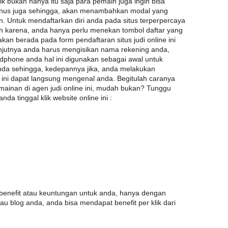
 bukan hanya itu saja para pemain juga ingin bisa
us juga sehingga, akan menambahkan modal yang
n. Untuk mendaftarkan diri anda pada situs terperpercaya
ah karena, anda hanya perlu menekan tombol daftar yang
akan berada pada form pendaftaran situs judi online ini
anjutnya anda harus mengisikan nama rekening anda,
dphone anda hal ini digunakan sebagai awal untuk
da sehingga, kedepannya jika, anda melakukan
en ini dapat langsung mengenal anda. Begitulah caranya
ainan di agen judi online ini, mudah bukan? Tunggu
da tinggal klik website online ini :
enefit atau keuntungan untuk anda, hanya dengan
au blog anda, anda bisa mendapat benefit per klik dari