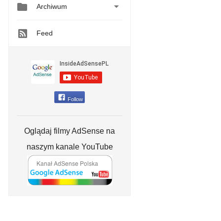


Archiwum
Feed
Follow
Oglądaj filmy AdSense na
naszym kanale YouTube