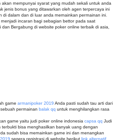
an akan mempunyai syarat yang mudah sekali untuk anda
k jenis bonus yang ditawarkan oleh agen terpercaya ini
n di dalam dan di luar anda memainkan permainan ini.
g menjadi incaran bagi sebagian bettor pada saat
dan Bergabung di website poker online terbaik di asia,
ilah game
armanipoker 2019
Anda pasti sudah tau arti dari
h sebuah permainan
balak qq
untuk menghilangkan rasa
n game yaitu judi poker online indonesia
capsa qq
Judi
an terbukti bisa menghasilkan banyak uang dengan
nda sudah bisa memainkan game ini dan menangkan
q 2019
segera registrasi di website berikut
link alternatif