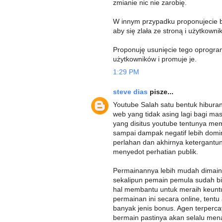
zmianie nic nie zarobię.
W innym przypadku proponujecie bi
aby się zlała ze stroną i użytkowni
Proponuję usunięcie tego oprogra
użytkowników i promuje je.
1:29 PM
steve dias
pisze...
Youtube Salah satu bentuk hiburan
web yang tidak asing lagi bagi ma
yang disitus youtube tentunya mem
sampai dampak negatif lebih dom
perlahan dan akhirnya ketergant
menyedot perhatian publik.
Permainannya lebih mudah dimain
sekalipun pemain pemula sudah bi
hal membantu untuk meraih keun
permainan ini secara online, ten
banyak jenis bonus. Agen terperca
bermain pastinya akan selalu men