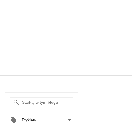

Etykiety