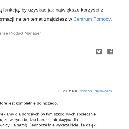
funkcją, by uzyskać jak największe korzyści z
ormacji na ten temat znajdziesz w
Centrum Pomocy
.
Sense Product Manager
1 – 200 z 480
Nowsze›
Najnowsze»
tóre jest kompletnie do niczego.
eklamy dla dorosłych (w tym szkodliwych społecznie
c, że witryna będzie bardziej atrakcyjna dla
icy i ja sam!). Jednocześnie wykazaliście, że dzięki