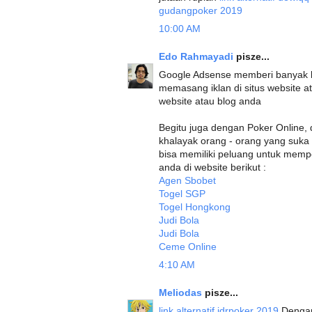
gudangpoker 2019
10:00 AM
Edo Rahmayadi
pisze...
Google Adsense memberi banyak b
memasang iklan di situs website at
website atau blog anda
Begitu juga dengan Poker Online,
khalayak orang - orang yang suk
bisa memiliki peluang untuk mempe
anda di website berikut :
Agen Sbobet
Togel SGP
Togel Hongkong
Judi Bola
Judi Bola
Ceme Online
4:10 AM
Meliodas
pisze...
link alternatif idrpoker 2019
Dengan