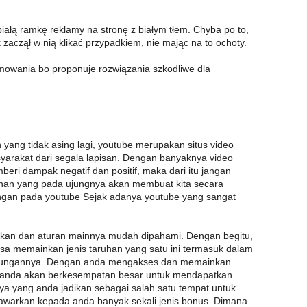
ałą ramkę reklamy na stronę z białym tłem. Chyba po to,
k zaczął w nią klikać przypadkiem, nie mając na to ochoty.
mowania bo proponuje rozwiązania szkodliwe dla
 yang tidak asing lagi, youtube merupakan situs video
syarakat dari segala lapisan. Dengan banyaknya video
beri dampak negatif dan positif, maka dari itu jangan
inan yang pada ujungnya akan membuat kita secara
ungan pada youtube Sejak adanya youtube yang sangat
kan dan aturan mainnya mudah dipahami. Dengan begitu,
sa memainkan jenis taruhan yang satu ini termasuk dalam
tungannya. Dengan anda mengakses dan memainkan
tu anda akan berkesempatan besar untuk mendapatkan
ya yang anda jadikan sebagai salah satu tempat untuk
awarkan kepada anda banyak sekali jenis bonus. Dimana