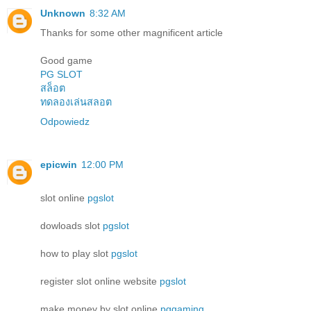
Unknown
8:32 AM
Thanks for some other magnificent article
Good game
PG SLOT
สล็อต
ทดลองเล่นสลอต
Odpowiedz
epicwin
12:00 PM
slot online
pgslot
dowloads slot
pgslot
how to play slot
pgslot
register slot online website
pgslot
make money by slot online
pggaming