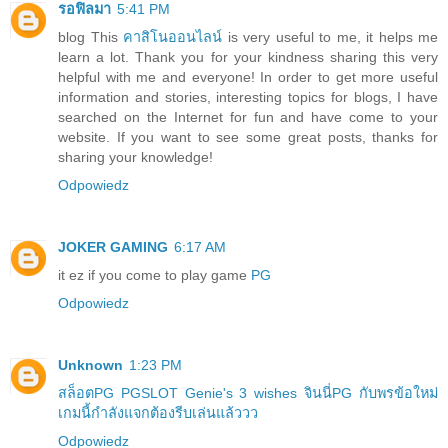
รอฟิลมา
5:41 PM
blog This
คาสิโนออนไลน์
is very useful to me, it helps me
learn a lot. Thank you for your kindness sharing this very
helpful with me and everyone! In order to get more useful
information and stories, interesting topics for blogs, I have
searched on the Internet for fun and have come to your
website. If you want to see some great posts, thanks for
sharing your knowledge!
Odpowiedz
JOKER GAMING
6:17 AM
it ez if you come to play game
PG
Odpowiedz
Unknown
1:23 PM
สล็อตPG PGSLOT Genie's 3 wishes จินนี่PG กับพรข้อใหม่
เกมนี้กำลังแจกต้องรีบเล่นแล้ววว
Odpowiedz