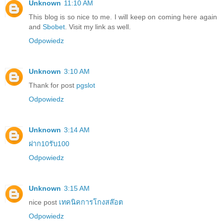
Unknown
11:10 AM
This blog is so nice to me. I will keep on coming here again
and
Sbobet
. Visit my link as well.
Odpowiedz
Unknown
3:10 AM
Thank for post
pgslot
Odpowiedz
Unknown
3:14 AM
ฝาก10รับ100
Odpowiedz
Unknown
3:15 AM
nice post
เทคนิคการโกงสล๊อต
Odpowiedz