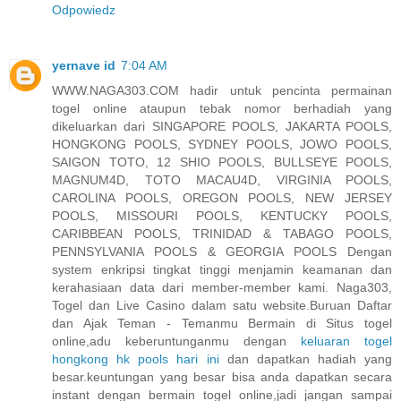
Odpowiedz
yernave id
7:04 AM
WWW.NAGA303.COM hadir untuk pencinta permainan
togel online ataupun tebak nomor berhadiah yang
dikeluarkan dari SINGAPORE POOLS, JAKARTA POOLS,
HONGKONG POOLS, SYDNEY POOLS, JOWO POOLS,
SAIGON TOTO, 12 SHIO POOLS, BULLSEYE POOLS,
MAGNUM4D, TOTO MACAU4D, VIRGINIA POOLS,
CAROLINA POOLS, OREGON POOLS, NEW JERSEY
POOLS, MISSOURI POOLS, KENTUCKY POOLS,
CARIBBEAN POOLS, TRINIDAD & TABAGO POOLS,
PENNSYLVANIA POOLS & GEORGIA POOLS Dengan
system enkripsi tingkat tinggi menjamin keamanan dan
kerahasiaan data dari member-member kami. Naga303,
Togel dan Live Casino dalam satu website.Buruan Daftar
dan Ajak Teman - Temanmu Bermain di Situs togel
online,adu keberuntunganmu dengan
keluaran togel
hongkong hk pools hari ini
dan dapatkan hadiah yang
besar.keuntungan yang besar bisa anda dapatkan secara
instant dengan bermain togel online,jadi jangan sampai