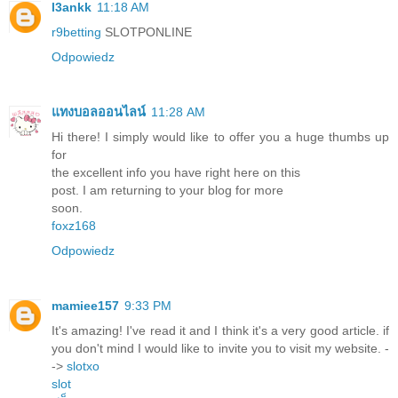
l3ankk
11:18 AM
r9betting
SLOTPONLINE
Odpowiedz
แทงบอลออนไลน์
11:28 AM
Hi there! I simply would like to offer you a huge thumbs up
for
the excellent info you have right here on this
post. I am returning to your blog for more
soon.
foxz168
Odpowiedz
mamiee157
9:33 PM
It's amazing! I've read it and I think it's a very good article. if
you don't mind I would like to invite you to visit my website. -
->
slotxo
slot