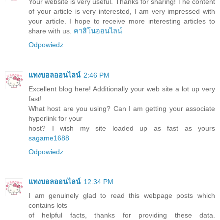
Your website is very useful. Thanks for sharing! The content
of your article is very interested, I am very impressed with
your article. I hope to receive more interesting articles to
share with us.
คาสิโนออนไลน์
Odpowiedz
แทงบอลออนไลน์
2:46 PM
Excellent blog here! Additionally your web site a lot up very
fast!
What host are you using? Can I am getting your associate
hyperlink for your
host? I wish my site loaded up as fast as yours
sagame1688
Odpowiedz
แทงบอลออนไลน์
12:34 PM
I am genuinely glad to read this webpage posts which
contains lots
of helpful facts, thanks for providing these data.