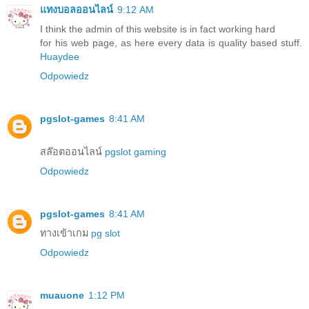
แทงบอลออนไลน์
9:12 AM
I think the admin of this website is in fact working hard
for his web page, as here every data is quality based stuff.
Huaydee
Odpowiedz
pgslot-games
8:41 AM
สล๊อตออนไลน์
pgslot gaming
Odpowiedz
pgslot-games
8:41 AM
ทางเข้าเกม
pg slot
Odpowiedz
muauone
1:12 PM