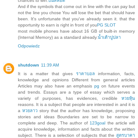
chances to win.
ปั่นสล็อต
And if the symbols that come out in line with the can pay but
not the line you chose You will lose the bet that should have
been. It's unfortunate that you've already seen it. that the
opportunity to earn is right in front of you
PG SLOT
most mobile phones have about 16 GB of built-in memory
(Internal Memory) as a standard already.
น้ำเต้าปูปลา
Odpowiedz
shutdown
11:39 AM
It is a matter that gives
ราคาบอล
information, facts,
knowledge and opinions Different from general articles
Articles may also have an emphasis
pg
on future events
and trends. Essays are a type of essay which serves a
variety of purposes, has evidences, credible
หวยหุ้น
reasons. It is a subject that people are interested in and it is
a
หวยลาว
story that the author has knowledge, proposing
stories and ideas Boundaries are set to be narrow to
complete and deep. The author of
123goal
the article will
acquire knowledge, information and facts about the written
subject. There is a selection of subjects that the
สูตรบาคา