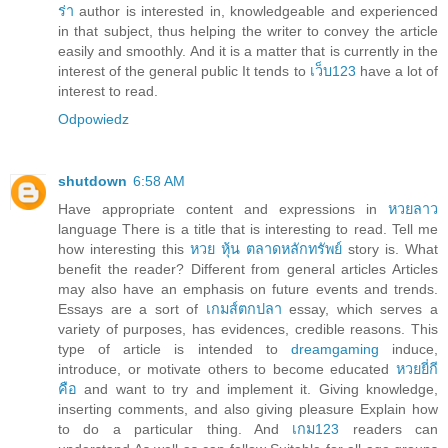
ร่า
author is interested in, knowledgeable and experienced
in that subject, thus helping the writer to convey the article
easily and smoothly. And it is a matter that is currently in the
interest of the general public It tends to
เว็บ123
have a lot of
interest to read.
Odpowiedz
shutdown
6:58 AM
Have appropriate content and expressions in
หวยลาว
language There is a title that is interesting to read. Tell me
how interesting this
หวย หุ้น ตลาดหลักทรัพย์
story is. What
benefit the reader? Different from general articles Articles
may also have an emphasis on future events and trends.
Essays are a sort of
เกมส์ตกปลา
essay, which serves a
variety of purposes, has evidences, credible reasons. This
type of article is intended to
dreamgaming
induce,
introduce, or motivate others to become educated
หวยยี่กี
คือ
and want to try and implement it. Giving knowledge,
inserting comments, and also giving pleasure Explain how
to do a particular thing. And
เกม123
readers can