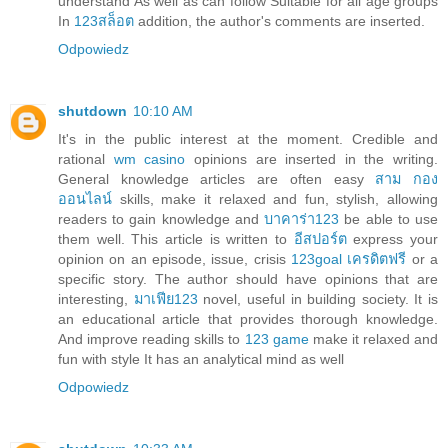
understand As well as can follow Suitable for all age groups
In
123สล็อต
addition, the author's comments are inserted.
Odpowiedz
shutdown
10:10 AM
It's in the public interest at the moment. Credible and
rational
wm casino
opinions are inserted in the writing.
General knowledge articles are often easy
สาม กอง
ออนไลน์
skills, make it relaxed and fun, stylish, allowing
readers to gain knowledge and
บาคาร่า123
be able to use
them well. This article is written to
อีสปอร์ต
express your
opinion on an episode, issue, crisis
123goal เครดิตฟรี
or a
specific story. The author should have opinions that are
interesting,
มาเฟีย123
novel, useful in building society. It is
an educational article that provides thorough knowledge.
And improve reading skills to
123 game
make it relaxed and
fun with style It has an analytical mind as well
Odpowiedz