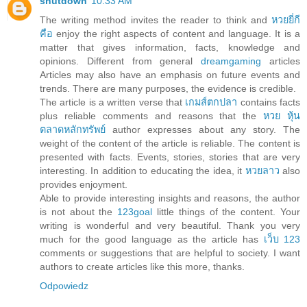
shutdown
10:33 AM
The writing method invites the reader to think and
หวยยี่กี
คือ
enjoy the right aspects of content and language. It is a
matter that gives information, facts, knowledge and
opinions. Different from general
dreamgaming
articles
Articles may also have an emphasis on future events and
trends. There are many purposes, the evidence is credible.
The article is a written verse that
เกมส์ตกปลา
contains facts
plus reliable comments and reasons that the
หวย หุ้น
ตลาดหลักทรัพย์
author expresses about any story. The
weight of the content of the article is reliable. The content is
presented with facts. Events, stories, stories that are very
interesting. In addition to educating the idea, it
หวยลาว
also
provides enjoyment.
Able to provide interesting insights and reasons, the author
is not about the
123goal
little things of the content. Your
writing is wonderful and very beautiful. Thank you very
much for the good language as the article has
เว็บ 123
comments or suggestions that are helpful to society. I want
authors to create articles like this more, thanks.
Odpowiedz