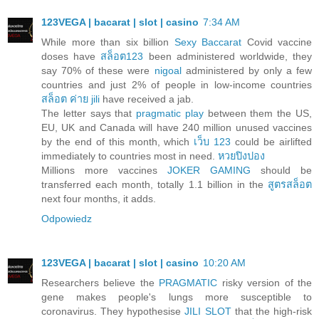
123VEGA | bacarat | slot | casino
7:34 AM
While more than six billion
Sexy Baccarat
Covid vaccine
doses have
สล็อต123
been administered worldwide, they
say 70% of these were
nigoal
administered by only a few
countries and just 2% of people in low-income countries
สล็อต ค่าย jili
have received a jab.
The letter says that
pragmatic play
between them the US,
EU, UK and Canada will have 240 million unused vaccines
by the end of this month, which
เว็บ 123
could be airlifted
immediately to countries most in need.
หวยปิงปอง
Millions more vaccines
JOKER GAMING
should be
transferred each month, totally 1.1 billion in the
สูตรสล็อต
next four months, it adds.
Odpowiedz
123VEGA | bacarat | slot | casino
10:20 AM
Researchers believe the
PRAGMATIC
risky version of the
gene makes people's lungs more susceptible to
coronavirus. They hypothesise
JILI SLOT
that the high-risk