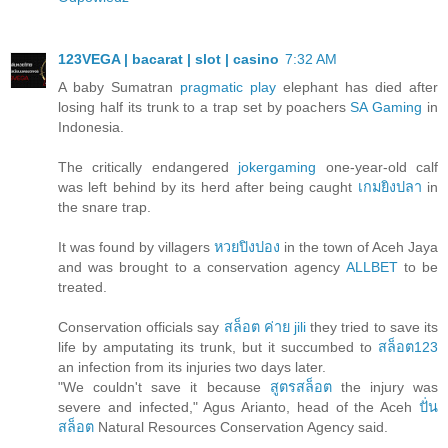
123VEGA | bacarat | slot | casino
7:32 AM
A baby Sumatran
pragmatic play
elephant has died after
losing half its trunk to a trap set by poachers
SA Gaming
in
Indonesia.
The critically endangered
jokergaming
one-year-old calf
was left behind by its herd after being caught
เกมยิงปลา
in
the snare trap.
It was found by villagers
หวยปิงปอง
in the town of Aceh Jaya
and was brought to a conservation agency
ALLBET
to be
treated.
Conservation officials say
สล็อต ค่าย jili
they tried to save its
life by amputating its trunk, but it succumbed to
สล็อต123
an infection from its injuries two days later.
"We couldn't save it because
สูตรสล็อต
the injury was
severe and infected," Agus Arianto, head of the Aceh
ปั่น
สล็อต
Natural Resources Conservation Agency said.