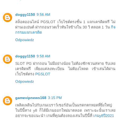
doggy1150
9:56 AM
สล็อตออนไลน์ PGSLOT เว็บไซต์ตรงชั้น 1 แจกเครดิดฟรี ไม่
ผ่านเอเย่นต์ ฝากถอนรวดเร็วทันใจข้างใน 30 วิ ตลอด 1 วัน
กิจ
กรรมแจกเครดิด
Odpowiedz
doggy1150
9:58 AM
SLOT PG ฝากถอน ไม่มีอย่างน้อย ไม่ต้องชักชวนสหาย รับเลย
เครดิดฟรี เพียงแค่ลงทะเบียน ไม่ต้องโหลด เข้าเล่นได้ผ่าน
เว็บไซต์ตรง
PGSLOT
Odpowiedz
gamevipnews168
3:15 PM
เพลิดเพลินไปกับเกมเบราว์เซอร์อันเป็นมรดกตกทอดที่ยิ่งใหญ่
ในปีนี้ทาง y8 ก็ได้มีเกมออกใหม่มาตลอด เพราะฉะนั้นเราเลย
อยากจะขอแนะนำ เกมที่คุณต้องลองเล่นในปีนี้ที่
เกมy8ปี2021