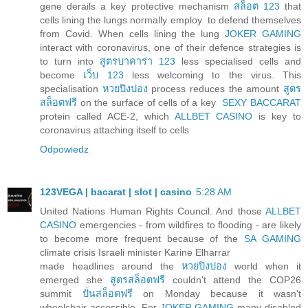
gene derails a key protective mechanism
สล็อต 123
that
cells lining the lungs normally employ to defend themselves
from Covid. When cells lining the lung
JOKER GAMING
interact with coronavirus, one of their defence strategies is
to turn into
สูตรบาคาร่า 123
less specialised cells and
become
เว็บ 123
less welcoming to the virus. This
specialisation
หวยปิงปอง
process reduces the amount
สูตร
สล็อตฟรี
on the surface of cells of a key
SEXY BACCARAT
protein called ACE-2, which
ALLBET CASINO
is key to
coronavirus attaching itself to cells
Odpowiedz
123VEGA | bacarat | slot | casino
5:28 AM
United Nations Human Rights Council. And those
ALLBET
CASINO
emergencies - from wildfires to flooding - are likely
to become more frequent because of the
SA GAMING
climate crisis Israeli minister Karine Elharrar
made headlines around the
หวยปิงปอง
world when it
emerged she
สูตรสล็อตฟรี
couldn't attend the COP26
summit
ปั่นสล็อตฟรี
on Monday because it wasn't
wheelchair-accessible. For
JOKER GAMING
many disabled