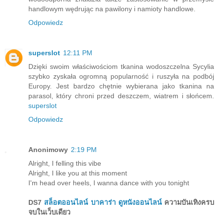
handlowym wędrując na pawilony i namioty handlowe.
Odpowiedz
superslot
12:11 PM
Dzięki swoim właściwościom tkanina wodoszczelna Sycylia
szybko zyskała ogromną popularność i ruszyła na podbój
Europy. Jest bardzo chętnie wybierana jako tkanina na
parasol, który chroni przed deszczem, wiatrem i słońcem.
superslot
Odpowiedz
Anonimowy
2:19 PM
Alright, I felling this vibe
Alright, I like you at this moment
I'm head over heels, I wanna dance with you tonight
DS7
สล็อตออนไลน์
บาคาร่า
ดูหนังออนไลน์
ความบันเทิงครบ
จบในเว็บเดียว