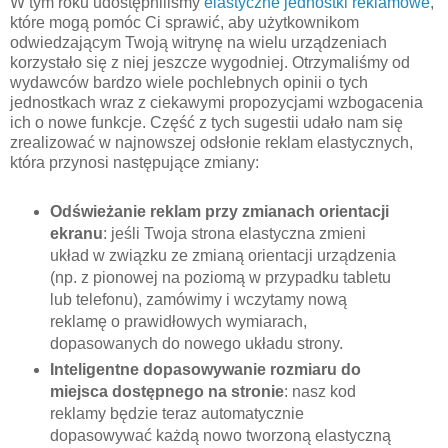
W tym roku udostępniliśmy
elastyczne jednostki reklamowe
,
które mogą pomóc Ci sprawić, aby użytkownikom
odwiedzającym Twoją witrynę na wielu urządzeniach
korzystało się z niej jeszcze wygodniej. Otrzymaliśmy od
wydawców bardzo wiele pochlebnych opinii o tych
jednostkach wraz z ciekawymi propozycjami wzbogacenia
ich o nowe funkcje. Część z tych sugestii udało nam się
zrealizować w najnowszej odsłonie reklam elastycznych,
która przynosi następujące zmiany:
Odświeżanie reklam przy zmianach orientacji
ekranu
: jeśli Twoja strona elastyczna zmieni
układ w związku ze zmianą orientacji urządzenia
(np. z pionowej na poziomą w przypadku tabletu
lub telefonu), zamówimy i wczytamy nową
reklamę o prawidłowych wymiarach,
dopasowanych do nowego układu strony.
Inteligentne dopasowywanie rozmiaru do
miejsca dostępnego na stronie
: nasz kod
reklamy będzie teraz automatycznie
dopasowywać każdą nowo tworzoną elastyczną