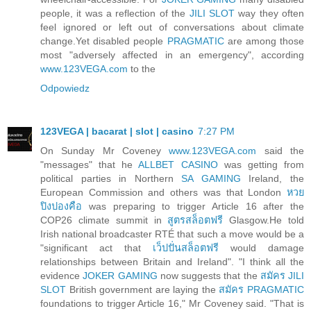
people, it was a reflection of the
JILI SLOT
way they often
feel ignored or left out of conversations about climate
change.Yet disabled people
PRAGMATIC
are among those
most "adversely affected in an emergency", according
www.123VEGA.com
to the
Odpowiedz
123VEGA | bacarat | slot | casino
7:27 PM
On Sunday Mr Coveney
www.123VEGA.com
said the
"messages" that he
ALLBET CASINO
was getting from
political parties in Northern
SA GAMING
Ireland, the
European Commission and others was that London
หวย
ปิงปองคือ
was preparing to trigger Article 16 after the
COP26 climate summit in
สูตรสล็อตฟรี
Glasgow.He told
Irish national broadcaster RTÉ that such a move would be a
"significant act that
เว็ปปั่นสล็อตฟรี
would damage
relationships between Britain and Ireland". "I think all the
evidence
JOKER GAMING
now suggests that the
สมัคร JILI
SLOT
British government are laying the
สมัคร PRAGMATIC
foundations to trigger Article 16," Mr Coveney said. "That is