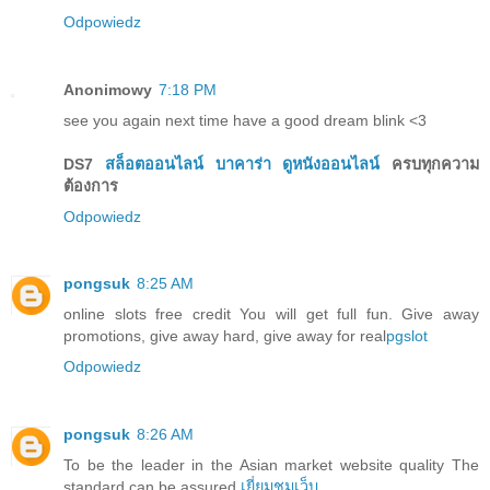
Odpowiedz
Anonimowy
7:18 PM
see you again next time have a good dream blink <3
DS7
สล็อตออนไลน์
บาคาร่า
ดูหนังออนไลน์
ครบทุกความ
ต้องการ
Odpowiedz
pongsuk
8:25 AM
online slots free credit You will get full fun. Give away
promotions, give away hard, give away for real
pgslot
Odpowiedz
pongsuk
8:26 AM
To be the leader in the Asian market website quality The
standard can be assured
เยี่ยมชมเว็บ