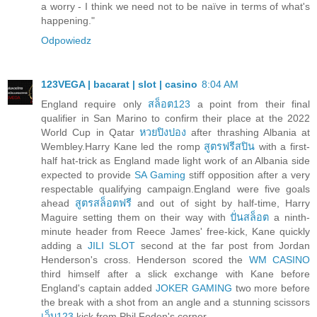
a worry - I think we need not to be naïve in terms of what's
happening."
Odpowiedz
123VEGA | bacarat | slot | casino
8:04 AM
England require only
สล็อต123
a point from their final
qualifier in San Marino to confirm their place at the 2022
World Cup in Qatar
หวยปิงปอง
after thrashing Albania at
Wembley.Harry Kane led the romp
สูตรฟรีสปิน
with a first-
half hat-trick as England made light work of an Albania side
expected to provide
SA Gaming
stiff opposition after a very
respectable qualifying campaign.England were five goals
ahead
สูตรสล็อตฟรี
and out of sight by half-time, Harry
Maguire setting them on their way with
ปั่นสล็อต
a ninth-
minute header from Reece James' free-kick, Kane quickly
adding a
JILI SLOT
second at the far post from Jordan
Henderson's cross. Henderson scored the
WM CASINO
third himself after a slick exchange with Kane before
England's captain added
JOKER GAMING
two more before
the break with a shot from an angle and a stunning scissors
เว็บ123
kick from Phil Foden's corner