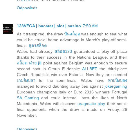
Odpowiedz
123VEGA | bacarat | slot | casino
7:50 AM
As it transpired, the draw
ปั่นสล็อต
was enough to seal what
could be crucial home advantage in March's play-off semi-
finals.
สูตรสล็อต
Wales had already
สล็อต123
guaranteed a play-off place
thanks to their success in the Nations League, and their
สล็อต ค่าย jili
point against Belgium was enough to secure
second spot in Group E despite
ALLBET
the third-place
Czech Republic's win over Estonia. Now they are seeded
เกมยิงปลา
for the semi-finals, Wales have
หวยปิงปอง
managed to avoid daunting away ties against
jokergaming
European champions Italy or Euro 2016 winners Portugal
SA Gaming
and could instead host the likes of North
Macedonia. Wales will discover
pragmatic play
their semi-
final opponents when the draw is made on Friday, 26
November.
Odpowiedz