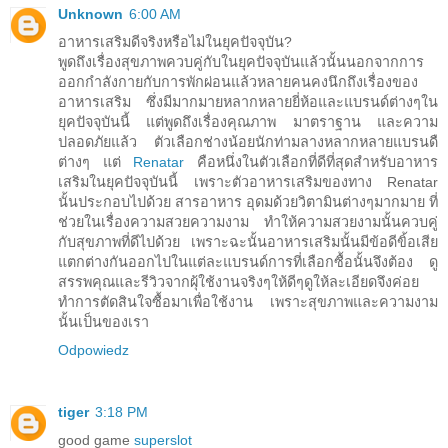
Unknown
6:00 AM
อาหารเสริมดีจริงหรือไม่ในยุคปัจจุบัน?
พูดถึงเรื่องสุขภาพควบคู่กับในยุคปัจจุบันแล้วนั้นนอกจากการ
ออกกำลังกายกับการพักผ่อนแล้วหลายคนคงนึกถึงเรื่องของ
อาหารเสริม ซึ่งมีมากมายหลากหลายยี่ห้อและแบรนด์ต่างๆใน
ยุคปัจจุบันนี้ แต่พูดถึงเรื่องคุณภาพ มาตราฐาน และความ
ปลอดภัยแล้ว ตัวเลือกช่างน้อยนักท่ามลางหลากหลายแบรนดื
ต่างๆ แต่
Renatar
คือหนึ่งในตัวเลือกที่ดีที่สุดสำหรับอาหาร
เสริมในยุคปัจจุบันนี้ เพราะตัวอาหารเสริมของทาง Renatar
นั้นประกอบไปด้วย สารอาหาร อุดมด้วยวิตามินต่างๆมากมาย ที่
ช่วยในเรื่องความสวยความงาม ทำให้ความสวยงามนั้นควบคู่
กับสุขภาพที่ดีไปด้วย เพราะฉะนั้นอาหารเสริมนั้นมีข้อดีขิ้อเสีย
แตกต่างกันออกไปในแต่ละแบรนด์การที่เลือกซื้อนั้นจึงต้อง ดู
สรรพคุณและรีวิวจากผุ้ใช้งานจริงๆให้ดีๆดูให้ละเอียดจึงค่อย
ทำการตัดสินใจซื้อมาเพื่อใช้งาน เพราะสุขภาพและความงาม
นั้นเป็นของเรา
Odpowiedz
tiger
3:18 PM
good game
superslot