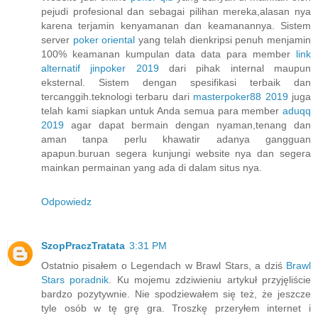
pejudi profesional dan sebagai pilihan mereka,alasan nya
karena terjamin kenyamanan dan keamanannya. Sistem
server
poker oriental
yang telah dienkripsi penuh menjamin
100% keamanan kumpulan data data para member
link
alternatif jinpoker 2019
dari pihak internal maupun
eksternal. Sistem dengan spesifikasi terbaik dan
tercanggih.teknologi terbaru dari
masterpoker88 2019
juga
telah kami siapkan untuk Anda semua para member
aduqq
2019
agar dapat bermain dengan nyaman,tenang dan
aman tanpa perlu khawatir adanya gangguan
apapun.buruan segera kunjungi website nya dan segera
mainkan permainan yang ada di dalam situs nya.
Odpowiedz
SzopPraczTratata
3:31 PM
Ostatnio pisałem o Legendach w Brawl Stars, a dziś
Brawl
Stars poradnik
. Ku mojemu zdziwieniu artykuł przyjęliście
bardzo pozytywnie. Nie spodziewałem się też, że jeszcze
tyle osób w tę grę gra. Troszkę przeryłem internet i