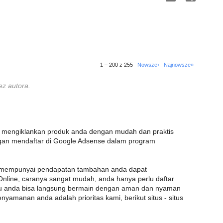
1 – 200 z 255
Nowsze›
Najnowsze»
ez autora.
au mengiklankan produk anda dengan mudah dan praktis
an mendaftar di Google Adsense dalam program
in mempunyai pendapatan tambahan anda dapat
Online, caranya sangat mudah, anda hanya perlu daftar
itu anda bisa langsung bermain dengan aman dan nyaman
yamanan anda adalah prioritas kami, berikut situs - situs