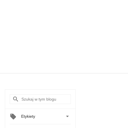

Etykiety