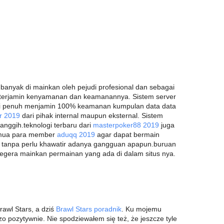
banyak di mainkan oleh pejudi profesional dan sebagai
a terjamin kenyamanan dan keamanannya. Sistem server
psi penuh menjamin 100% keamanan kumpulan data data
er 2019
dari pihak internal maupun eksternal. Sistem
canggih.teknologi terbaru dari
masterpoker88 2019
juga
semua para member
aduqq 2019
agar dapat bermain
tanpa perlu khawatir adanya gangguan apapun.buruan
segera mainkan permainan yang ada di dalam situs nya.
awl Stars, a dziś
Brawl Stars poradnik
. Ku mojemu
dzo pozytywnie. Nie spodziewałem się też, że jeszcze tyle