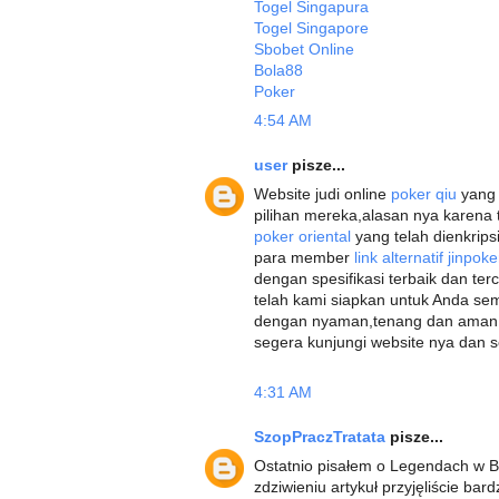
Togel Singapura
Togel Singapore
Sbobet Online
Bola88
Poker
4:54 AM
user
pisze...
Website judi online
poker qiu
yang 
pilihan mereka,alasan nya karen
poker oriental
yang telah dienkri
para member
link alternatif jinpok
dengan spesifikasi terbaik dan ter
telah kami siapkan untuk Anda 
dengan nyaman,tenang dan aman 
segera kunjungi website nya dan 
4:31 AM
SzopPraczTratata
pisze...
Ostatnio pisałem o Legendach w Br
zdziwieniu artykuł przyjęliście bar