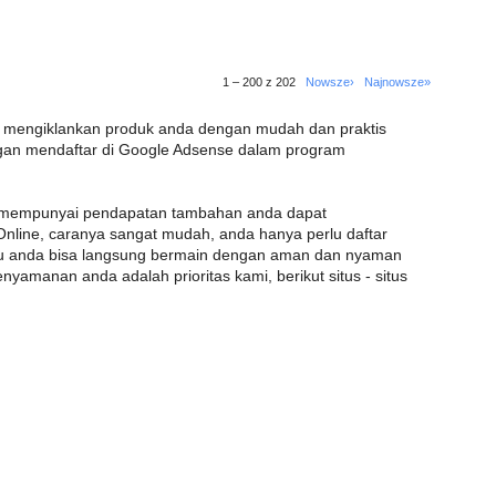
1 – 200 z 202
Nowsze›
Najnowsze»
au mengiklankan produk anda dengan mudah dan praktis
an mendaftar di Google Adsense dalam program
in mempunyai pendapatan tambahan anda dapat
Online, caranya sangat mudah, anda hanya perlu daftar
itu anda bisa langsung bermain dengan aman dan nyaman
yamanan anda adalah prioritas kami, berikut situs - situs