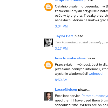
SzopPraczTratata
pisze...
Ostatnio pisałem o Legendach w Br
zdziwieniu artykuł przyjęliście bar
osób w tę grę gra. Troszkę przerył
aspektach, którym casualowi gracz
3:34 PM
Taylor Bara
pisze...
Ten komentarz został usunięty prz
3:17 PM
how to make slime
pisze...
Przeczytałem twój post. Jest to d
przesłanie cennych informacji, któ
wysłanie wiadomości!
webnovel
8:50 AM
LasseNielsen
pisze...
Excellent service
Paramountessay
need them! I have used them 5 ti
scheduled time. Writers are on poi