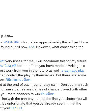
o
pisze...
for
หวยปิงปอง
information approximately this subject for a
 found out till now
123
. However, what concerning the
 slot
very useful for me, I will bookmark this for my future
ตรสล็อต ฟรี
for the efforts you have made in writing this
est work from you in the future as well.
pragmatic play
can control the play by themselves. But there are some
nce.
วิธีเล่นเกมสล็อต
 at the end of each round, stay calm. Don't be in a rush
As online s games are games of chance played with other
es you more chances to win.
ปั่นสล็อต
 line with the can pay but not the line you chose You will
It's unfortunate that you've already seen it. that the
 of you
PG SLOT