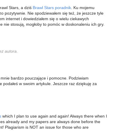
awl Stars, a dziś
Brawl Stars poradnik
. Ku mojemu
dzo pozytywnie. Nie spodziewałem się też, że jeszcze tyle
em internet i dowiedziałem się o wielu ciekawych
e nie stosują, mogłoby to pomóc w doskonaleniu ich gry.
ez autora.
la mnie bardzo pouczające i pomocne. Podziwiam
re podałeś w swoim artykule. Jeszcze raz dziękuję za
s
which I plan to use again and again! Always there when I
mes already and my papers are always done before the
nt! Plagiarism is NOT an issue for those who are