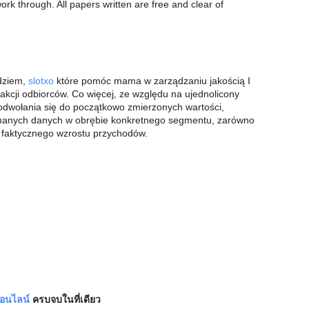
rk through. All papers written are free and clear of
dziem,
slotxo
które pomóc mama w zarządzaniu jakością I
kcji odbiorców. Co więcej, ze względu na ujednolicony
odwołania się do początkowo zmierzonych wartości,
manych danych w obrębie konkretnego segmentu, zarówno
. faktycznego wzrostu przychodów.
ออนไลน์
ครบจบในที่เดียว