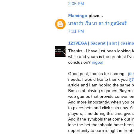
2:05 PM
Flamingo
pisze...
บาคาร่า
เว็บ บา คา ร่า
ดูหนังฟรี
7:01 PM
123VEGA | bacarat | slot | casin
Thanks , I have just been looking 
while and yours is the greatest I've
conclusion?
nigoal
Good post, thanks for sharing..
jili
needs. I would like to thank you
สู
article and I am hoping the same b
Basics of playing s games Players 
web games that provide convenie
And more importantly, when you bet
to place bets and click spin now. 
players, time during this time giv
And if the symbols that come out in
lose the bet that should have been. 
opportunity to earn is right in front