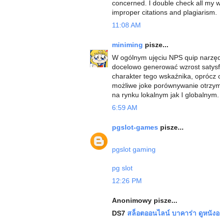
concerned. I double check all my wo
improper citations and plagiarism.
11:08 AM
miniming
pisze...
W ogólnym ujęciu NPS quip narzę
docelowo generować wzrost satysfa
charakter tego wskaźnika, oprócz 
możliwe joke porównywanie otrzy
na rynku lokalnym jak I globalnym
6:59 AM
pgslot-games
pisze...
pgslot gaming
pg slot
12:26 PM
Anonimowy pisze...
DS7
สล็อตออนไลน์
บาคาร่า
ดูหนัง