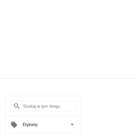

Etykiety