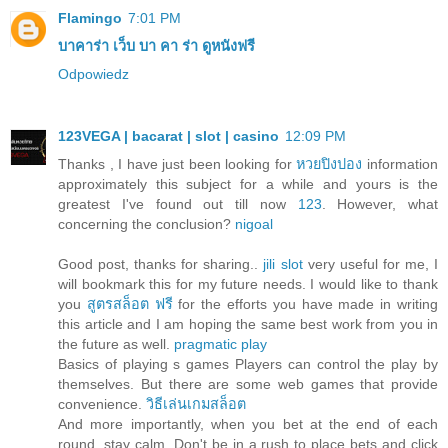
Flamingo
7:01 PM
บาคาร่า
เว็บ บา คา ร่า
ดูหนังฟรี
Odpowiedz
123VEGA | bacarat | slot | casino
12:09 PM
Thanks , I have just been looking for
หวยปิงปอง
information
approximately this subject for a while and yours is the
greatest I've found out till now
123
. However, what
concerning the conclusion?
nigoal
Good post, thanks for sharing..
jili slot
very useful for me, I
will bookmark this for my future needs. I would like to thank
you
สูตรสล็อต ฟรี
for the efforts you have made in writing
this article and I am hoping the same best work from you in
the future as well.
pragmatic play
Basics of playing s games Players can control the play by
themselves. But there are some web games that provide
convenience.
วิธีเล่นเกมสล็อต
And more importantly, when you bet at the end of each
round, stay calm. Don't be in a rush to place bets and click