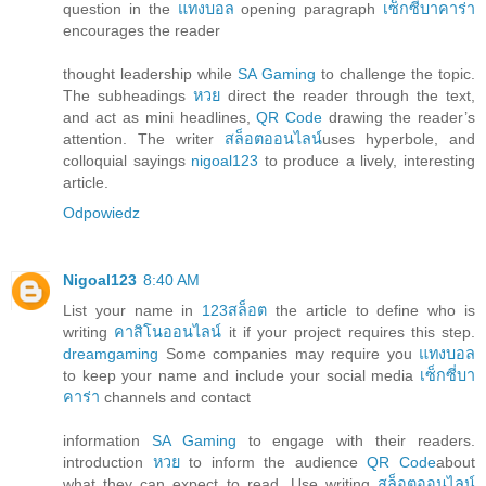
question in the
แทงบอล
opening paragraph
เซ็กซี่บาคาร่า
encourages the reader
thought leadership while
SA Gaming
to challenge the topic.
The subheadings
หวย
direct the reader through the text,
and act as mini headlines,
QR Code
drawing the reader’s
attention. The writer
สล็อตออนไลน์
uses hyperbole, and
colloquial sayings
nigoal123
to produce a lively, interesting
article.
Odpowiedz
Nigoal123
8:40 AM
List your name in
123สล็อต
the article to define who is
writing
คาสิโนออนไลน์
it if your project requires this step.
dreamgaming
Some companies may require you
แทงบอล
to keep your name and include your social media
เซ็กซี่บา
คาร่า
channels and contact
information
SA Gaming
to engage with their readers.
introduction
หวย
to inform the audience
QR Code
about
what they can expect to read. Use writing
สล็อตออนไลน์