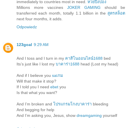
immediately to countries most in need.
หวยปิงปอง
Millions more vaccines
JOKER GAMING
should be
transferred each month, totally 1.1 billion in the
สูตรสล็อต
next four months, it adds.
Odpowiedz
123goal
9:29 AM
And I toss and I turn in my
คาสิโนออนไลน์1688
bed
Its’s just like I lost my
บาคาร่า1688
head (Lost my head)
And if I believe you
saเกม
Will that make it stop?
If I told you I need
ebet
you
Is that what you want?
And I’m broken and
โปรแกรมโกงบาคาร่า
bleeding
And begging for help
And I’m asking you, Jesus, show
dreamgaming
yourself