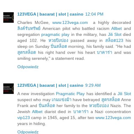
123VEGA | bacarat | slot | casino
12:04 PM
Charles McGee,
www.123vega.com
a highly decorated
ลิงค์รับทรัพย์
American pilot who battled racism
Allbet
and
segregation
pragmatic play
in the military, has
Jili Slot
died
aged 102. He
หวยปิงปอง
passed away in
สล็อต123
his
sleep on Sunday
ปั่นสล็อต
morning, his family said. "He had
สูตรสล็อต
his right hand over his heart
บาคาร่า
and was
smiling serenely," a statement read.
Odpowiedz
123VEGA | bacarat | slot | casino
9:29 AM
A new investigation
Pragmatic Play
has identified a
Jili Slot
suspect who may
เกมแข่งม้า
have betrayed
สูตรสล็อต
Anne
Frank and
ปั่นสล็อต
her family to the
หวยปิงปอง
Nazis. The
Jewish
Allbet
diarist died in
บาคาร่า
a Nazi concentration
vip123
camp in 1945, aged 15, after two
www.123vega.com
years in hiding.
Odpowiedz