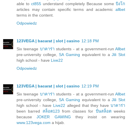
able to
ct855
understand completely Because some
บิงโก
articles may contain specific terms and academic
allbet
terms in the content.
Odpowiedz
123VEGA | bacarat | slot | casino
12:18 PM
Six teenage
บาคาร่า
students - at a government-run
Allbet
pre-university college,
SA Gaming
equivalent to a
Jili Slot
high school - have
Live22
Odpowiedz
123VEGA | bacarat | slot | casino
12:19 PM
Six teenage
บาคาร่า
students - at a government-run
Allbet
pre-university college,
SA Gaming
equivalent to a
Jili Slot
high school - have
Live22
alleged that they have
บาคาร่า
been barred
สล็อต123
from classes for
ปั่นสล็อต
weeks
because
JOKER GAMING
they insist on wearing
www.123vega.com
a hijab.