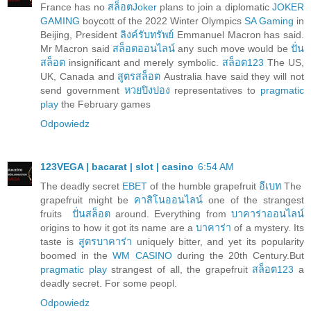
France has no
สล็อตJoker
plans to join a diplomatic
JOKER
GAMING
boycott of the 2022 Winter Olympics
SA Gaming
in
Beijing, President
ลิงค์รับทรัพย์
Emmanuel Macron has said.
Mr Macron said
สล็อตออนไลน์
any such move would be
ปั่น
สล็อต
insignificant and merely symbolic.
สล็อต123
The US,
UK, Canada and
สูตรสล็อต
Australia have said they will not
send government
หวยปิงปอง
representatives to
pragmatic
play
the February games
Odpowiedz
123VEGA | bacarat | slot | casino
6:54 AM
The deadly secret
EBET
of the humble grapefruit
อีเบท
The
grapefruit might be
คาสิโนออนไลน์
one of the strangest
fruits
ปั่นสล็อต
around. Everything from
บาคาร่าออนไลน์
origins to how it got its name are a
บาคาร่า
of a mystery. Its
taste is
สูตรบาคาร่า
uniquely bitter, and yet its popularity
boomed in the
WM CASINO
during the 20th Century.But
pragmatic play
strangest of all, the grapefruit
สล็อต123
a
deadly secret. For some peopl.
Odpowiedz