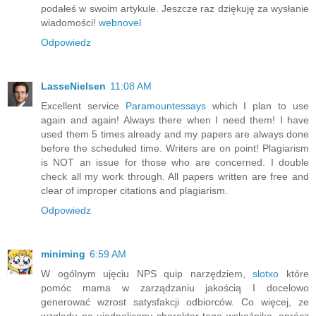
podałeś w swoim artykule. Jeszcze raz dziękuję za wysłanie
wiadomości!
webnovel
Odpowiedz
LasseNielsen
11:08 AM
Excellent service
Paramountessays
which I plan to use
again and again! Always there when I need them! I have
used them 5 times already and my papers are always done
before the scheduled time. Writers are on point! Plagiarism
is NOT an issue for those who are concerned. I double
check all my work through. All papers written are free and
clear of improper citations and plagiarism.
Odpowiedz
miniming
6:59 AM
W ogólnym ujęciu NPS quip narzędziem,
slotxo
które
pomóc mama w zarządzaniu jakością I docelowo
generować wzrost satysfakcji odbiorców. Co więcej, ze
względu na ujednolicony charakter tego wskaźnika, oprócz