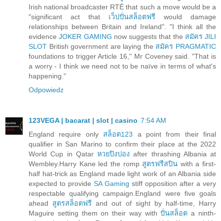
Irish national broadcaster RTÉ that such a move would be a
"significant act that
เว็ปปั่นสล็อตฟรี
would damage
relationships between Britain and Ireland". "I think all the
evidence
JOKER GAMING
now suggests that the
สมัคร JILI
SLOT
British government are laying the
สมัคร PRAGMATIC
foundations to trigger Article 16," Mr Coveney said. "That is
a worry - I think we need not to be naïve in terms of what's
happening."
Odpowiedz
123VEGA | bacarat | slot | casino
7:54 AM
England require only
สล็อต123
a point from their final
qualifier in San Marino to confirm their place at the 2022
World Cup in Qatar
หวยปิงปอง
after thrashing Albania at
Wembley.Harry Kane led the romp
สูตรฟรีสปิน
with a first-
half hat-trick as England made light work of an Albania side
expected to provide
SA Gaming
stiff opposition after a very
respectable qualifying campaign.England were five goals
ahead
สูตรสล็อตฟรี
and out of sight by half-time, Harry
Maguire setting them on their way with
ปั่นสล็อต
a ninth-