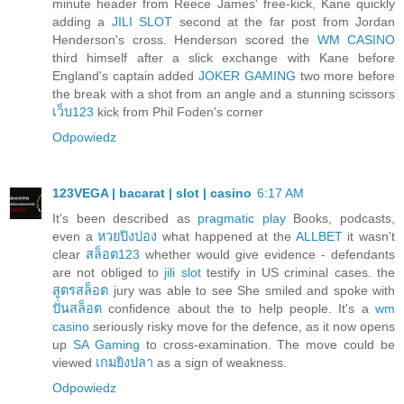
minute header from Reece James' free-kick, Kane quickly
adding a
JILI SLOT
second at the far post from Jordan
Henderson's cross. Henderson scored the
WM CASINO
third himself after a slick exchange with Kane before
England's captain added
JOKER GAMING
two more before
the break with a shot from an angle and a stunning scissors
เว็บ123
kick from Phil Foden's corner
Odpowiedz
123VEGA | bacarat | slot | casino
6:17 AM
It's been described as
pragmatic play
Books, podcasts,
even a
หวยปิงปอง
what happened at the
ALLBET
it wasn't
clear
สล็อต123
whether would give evidence - defendants
are not obliged to
jili slot
testify in US criminal cases. the
สูตรสล็อต
jury was able to see She smiled and spoke with
ปั่นสล็อต
confidence about the to help people. It's a
wm
casino
seriously risky move for the defence, as it now opens
up
SA Gaming
to cross-examination. The move could be
viewed
เกมยิงปลา
as a sign of weakness.
Odpowiedz