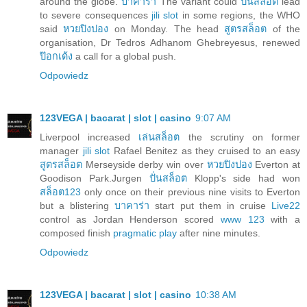
around the globe.
บาคาร่า
The variant could
ปั่นสล็อต
lead
to severe consequences
jili slot
in some regions, the WHO
said
หวยปิงปอง
on Monday. The head
สูตรสล็อต
of the
organisation, Dr Tedros Adhanom Ghebreyesus, renewed
ป๊อกเด้ง
a call for a global push.
Odpowiedz
123VEGA | bacarat | slot | casino
9:07 AM
Liverpool increased
เล่นสล็อต
the scrutiny on former
manager
jili slot
Rafael Benitez as they cruised to an easy
สูตรสล็อต
Merseyside derby win over
หวยปิงปอง
Everton at
Goodison Park.Jurgen
ปั่นสล็อต
Klopp's side had won
สล็อต123
only once on their previous nine visits to Everton
but a blistering
บาคาร่า
start put them in cruise
Live22
control as Jordan Henderson scored
www 123
with a
composed finish
pragmatic play
after nine minutes.
Odpowiedz
123VEGA | bacarat | slot | casino
10:38 AM