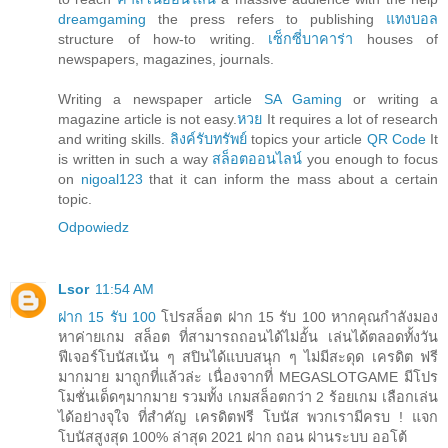
dreamgaming
the press refers to publishing
แทงบอล
structure of how-to writing.
เซ็กซี่บาคาร่า
houses of
newspapers, magazines, journals.
Writing a newspaper article
SA Gaming
or writing a
magazine article is not easy.
หวย
It requires a lot of research
and writing skills.
ลิงค์รับทรัพย์
topics your article
QR Code
It
is written in such a way
สล็อตออนไลน์
you enough to focus
on
nigoal123
that it can inform the mass about a certain
topic.
Odpowiedz
Lsor
11:54 AM
ฝาก 15 รับ 100
โปรสล็อต ฝาก 15 รับ 100 หากคุณกำลังมอง
หาค่ายเกม สล็อต ที่สามารถถอนได้ไม่อั้น เล่นได้ตลอดทั้งวัน
ฟีเจอร์โบนัสเน้น ๆ สปินได้แบบสนุก ๆ ไม่มีสะดุด เครดิต ฟรี
มากมาย มาถูกที่แล้วล่ะ เนื่องจากที่ MEGASLOTGAME มีโปร
โมชั่นเด็ดๆมากมาย รวมทั้ง เกมสล็อตกว่า 2 ร้อยเกม เลือกเล่น
ได้อย่างจุใจ ที่สำคัญ เครดิตฟรี โบนัส พวกเรามีครบ ! แจก
โบนัสสูงสุด 100% ล่าสุด 2021 ฝาก ถอน ผ่านระบบ ออโต้