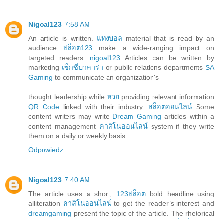
Nigoal123
7:58 AM
An article is written.
แทงบอล
material that is read by an
audience
สล็อต123
make a wide-ranging impact on
targeted readers.
nigoal123
Articles can be written by
marketing
เซ็กซี่บาคาร่า
or public relations departments
SA
Gaming
to communicate an organization's
thought leadership while
หวย
providing relevant information
QR Code
linked with their industry.
สล็อตออนไลน์
Some
content writers may write
Dream Gaming
articles within a
content management
คาสิโนออนไลน์
system if they write
them on a daily or weekly basis.
Odpowiedz
Nigoal123
7:40 AM
The article uses a short,
123สล็อต
bold headline using
alliteration
คาสิโนออนไลน์
to get the reader’s interest and
dreamgaming
present the topic of the article. The rhetorical