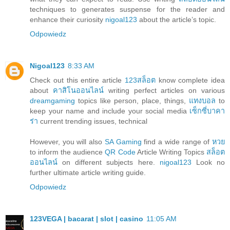
techniques to generates suspense for the reader and
enhance their curiosity
nigoal123
about the article’s topic.
Odpowiedz
Nigoal123
8:33 AM
Check out this entire article
123สล็อต
know complete idea
about
คาสิโนออนไลน์
writing perfect articles on various
dreamgaming
topics like person, place, things,
แทงบอล
to
keep your name and include your social media
เซ็กซี่บาคา
ร่า
current trending issues, technical
However, you will also
SA Gaming
find a wide range of
หวย
to inform the audience
QR Code
Article Writing Topics
สล็อต
ออนไลน์
on different subjects here.
nigoal123
Look no
further ultimate article writing guide.
Odpowiedz
123VEGA | bacarat | slot | casino
11:05 AM