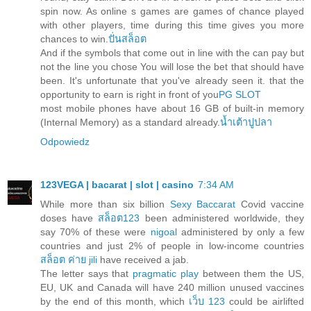
spin now. As online s games are games of chance played
with other players, time during this time gives you more
chances to win.
ปั่นสล็อต
And if the symbols that come out in line with the can pay but
not the line you chose You will lose the bet that should have
been. It's unfortunate that you've already seen it. that the
opportunity to earn is right in front of you
PG SLOT
most mobile phones have about 16 GB of built-in memory
(Internal Memory) as a standard already.
น้ำเต้าปูปลา
Odpowiedz
123VEGA | bacarat | slot | casino
7:34 AM
While more than six billion
Sexy Baccarat
Covid vaccine
doses have
สล็อต123
been administered worldwide, they
say 70% of these were
nigoal
administered by only a few
countries and just 2% of people in low-income countries
สล็อต ค่าย jili
have received a jab.
The letter says that
pragmatic play
between them the US,
EU, UK and Canada will have 240 million unused vaccines
by the end of this month, which
เว็บ 123
could be airlifted