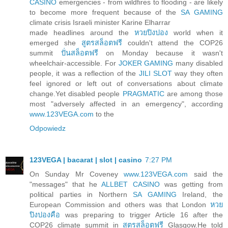
CASINO
emergencies - from wildfires to flooding - are likely
to become more frequent because of the
SA GAMING
climate crisis Israeli minister Karine Elharrar
made headlines around the
หวยปิงปอง
world when it
emerged she
สูตรสล็อตฟรี
couldn't attend the COP26
summit
ปั่นสล็อตฟรี
on Monday because it wasn't
wheelchair-accessible. For
JOKER GAMING
many disabled
people, it was a reflection of the
JILI SLOT
way they often
feel ignored or left out of conversations about climate
change.Yet disabled people
PRAGMATIC
are among those
most "adversely affected in an emergency", according
www.123VEGA.com
to the
Odpowiedz
123VEGA | bacarat | slot | casino
7:27 PM
On Sunday Mr Coveney
www.123VEGA.com
said the
"messages" that he
ALLBET CASINO
was getting from
political parties in Northern
SA GAMING
Ireland, the
European Commission and others was that London
หวย
ปิงปองคือ
was preparing to trigger Article 16 after the
COP26 climate summit in
สูตรสล็อตฟรี
Glasgow.He told