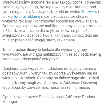
Wprowadziliśmy mobilne reklamy zakotwiczone, ponieważ
stale dążymy do tego, by użytkownicy mieli kontrolę nad
tym, co oglądają. Na przykładzie reklam wideo
TrueView
i
funkcji
Ignoruj reklamę
można zobaczyć, że chcą oni
wybierać reklamy i kontrolować sposób ich wyświetlania.
Dobrze wyeksponowane mobilne reklamy zakotwiczone są
też bardziej widoczne dla użytkowników, co pomoże
zwiększyć skuteczność Twojej kampanii. Oprócz tego nie
musisz przeciążać swojej strony reklamami.
Teraz uruchomiliśmy tę funkcję dla wybranej grupy
wydawców, ale w ciągu najbliższych miesięcy będziemy ją
stopniowo udostępniać wszystkim.
Dziękujemy za wszystkie nadesłane do tej pory opinie o
dostosowywaniu witryn tak, by dobrze wyświetlały się na
wielu urządzeniach. Czekamy na dalsze sugestie – dzięki
nim będziemy mogli wciąż ulepszać AdSense. Obserwuj
tego bloga, by zawsze mieć najświeższe informacje.
Opublikowane przez: Pasha Nahass, AdSense Product
Manager