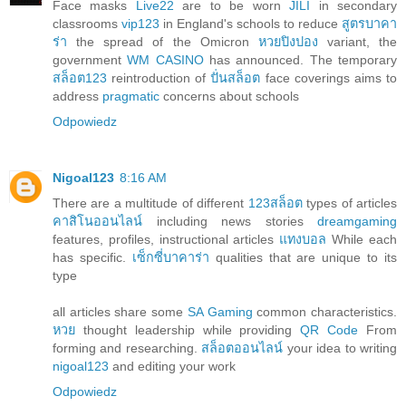
Face masks
Live22
are to be worn
JILI
in secondary
classrooms
vip123
in England's schools to reduce
สูตรบาคา
ร่า
the spread of the Omicron
หวยปิงปอง
variant, the
government
WM CASINO
has announced. The temporary
สล็อต123
reintroduction of
ปั่นสล็อต
face coverings aims to
address
pragmatic
concerns about schools
Odpowiedz
Nigoal123
8:16 AM
There are a multitude of different
123สล็อต
types of articles
คาสิโนออนไลน์
including news stories
dreamgaming
features, profiles, instructional articles
แทงบอล
While each
has specific.
เซ็กซี่บาคาร่า
qualities that are unique to its
type
all articles share some
SA Gaming
common characteristics.
หวย
thought leadership while providing
QR Code
From
forming and researching.
สล็อตออนไลน์
your idea to writing
nigoal123
and editing your work
Odpowiedz