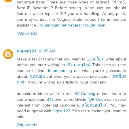
Important note: There are three types of settings: PPPoE,
fixed IP, dynamic IP. Before setting up the user, you should
find out which type of ISP you are handling. At any point,
you may contact the Netgear router support for immediate
assistance.
Routerlogin.net
Netgear Router login
Odpowiedz
Nigoal123
10:25 AM
Make a list of topics that you want to
123สล็อต
write about
before you start writing.
คาสิโนออนไลน์
This gives you the
chance to find
dreamgaming
out what you're passionate
about.
แทงบอล
out what you're passionate about.
เซ็กซี่บา
คาร่า
If you're writing an article for your company
brainstorm ideas with the rest
SA Gaming
of your team to
see which topic
หวย
events worldwide.
QR Code
can evoke
interest from potential customers.
สล็อตออนไลน์
You may
need to speak with
nigoal123
if it's the direction you want to
take.
Odpowiedz