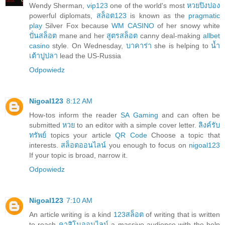
Wendy Sherman,
vip123
one of the world's most
หวยปิงปอง
powerful diplomats,
สล็อต123
is known as the
pragmatic
play
Silver Fox because
WM CASINO
of her snowy white
ปั่นสล็อต
mane and her
สูตรสล็อต
canny deal-making
allbet
casino
style. On Wednesday,
บาคาร่า
she is helping to
น้ำ
เต้าปูปลา
lead the US-Russia
Odpowiedz
Nigoal123
8:12 AM
How-tos inform the reader
SA Gaming
and can often be
submitted
หวย
to an editor with a simple cover letter.
ลิงค์รับ
ทรัพย์
topics your article
QR Code
Choose a topic that
interests.
สล็อตออนไลน์
you enough to focus on
nigoal123
If your topic is broad, narrow it.
Odpowiedz
Nigoal123
7:10 AM
An article writing is a kind
123สล็อต
of writing that is written
to reach
คาสิโนออนไลน์
a massive audience with the help