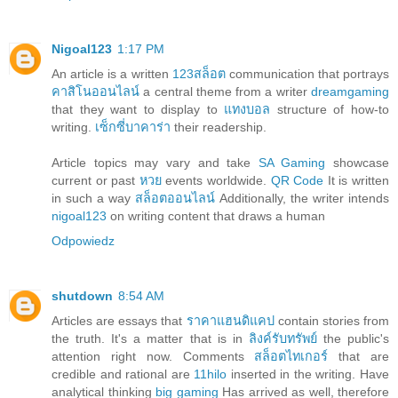
Nigoal123
1:17 PM
An article is a written
123สล็อต
communication that portrays
คาสิโนออนไลน์
a central theme from a writer
dreamgaming
that they want to display to
แทงบอล
structure of how-to
writing.
เซ็กซี่บาคาร่า
their readership.
Article topics may vary and take
SA Gaming
showcase
current or past
หวย
events worldwide.
QR Code
It is written
in such a way
สล็อตออนไลน์
Additionally, the writer intends
nigoal123
on writing content that draws a human
Odpowiedz
shutdown
8:54 AM
Articles are essays that
ราคาแฮนดิแคป
contain stories from
the truth. It's a matter that is in
ลิงค์รับทรัพย์
the public's
attention right now. Comments
สล็อตไทเกอร์
that are
credible and rational are
11hilo
inserted in the writing. Have
analytical thinking
big gaming
Has arrived as well, therefore