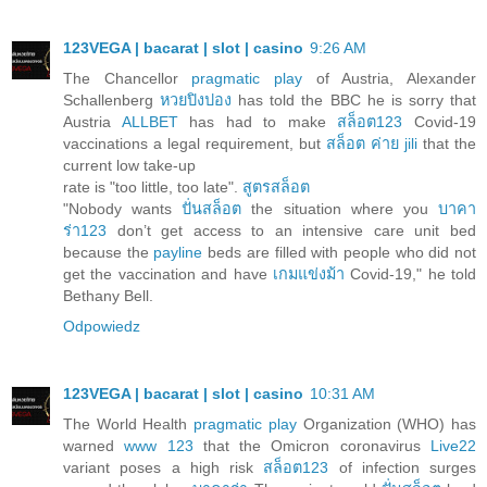
123VEGA | bacarat | slot | casino
9:26 AM
The Chancellor
pragmatic play
of Austria, Alexander
Schallenberg
หวยปิงปอง
has told the BBC he is sorry that
Austria
ALLBET
has had to make
สล็อต123
Covid-19
vaccinations a legal requirement, but
สล็อต ค่าย jili
that the
current low take-up
rate is "too little, too late".
สูตรสล็อต
"Nobody wants
ปั่นสล็อต
the situation where you
บาคา
ร่า123
don’t get access to an intensive care unit bed
because the
payline
beds are filled with people who did not
get the vaccination and have
เกมแข่งม้า
Covid-19," he told
Bethany Bell.
Odpowiedz
123VEGA | bacarat | slot | casino
10:31 AM
The World Health
pragmatic play
Organization (WHO) has
warned
www 123
that the Omicron coronavirus
Live22
variant poses a high risk
สล็อต123
of infection surges