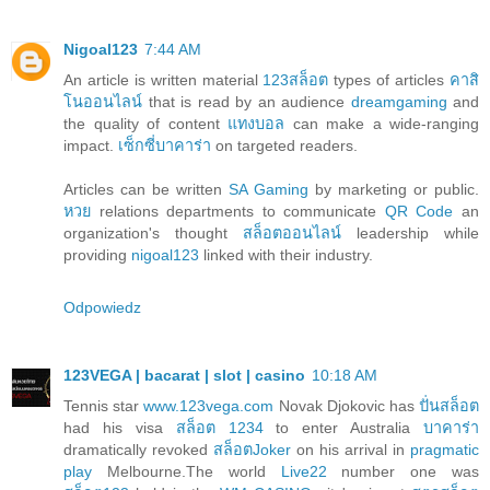
Nigoal123
7:44 AM
An article is written material
123สล็อต
types of articles
คาสิ
โนออนไลน์
that is read by an audience
dreamgaming
and
the quality of content
แทงบอล
can make a wide-ranging
impact.
เซ็กซี่บาคาร่า
on targeted readers.
Articles can be written
SA Gaming
by marketing or public.
หวย
relations departments to communicate
QR Code
an
organization's thought
สล็อตออนไลน์
leadership while
providing
nigoal123
linked with their industry.
Odpowiedz
123VEGA | bacarat | slot | casino
10:18 AM
Tennis star
www.123vega.com
Novak Djokovic has
ปั่นสล็อต
had his visa
สล็อต 1234
to enter Australia
บาคาร่า
dramatically revoked
สล็อตJoker
on his arrival in
pragmatic
play
Melbourne.The world
Live22
number one was