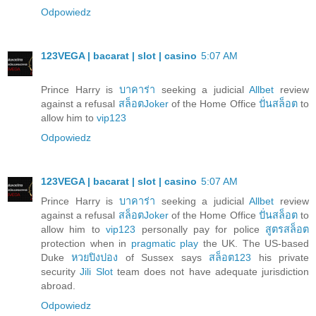
Odpowiedz
123VEGA | bacarat | slot | casino
5:07 AM
Prince Harry is
บาคาร่า
seeking a judicial
Allbet
review
against a refusal
สล็อตJoker
of the Home Office
ปั่นสล็อต
to
allow him to
vip123
Odpowiedz
123VEGA | bacarat | slot | casino
5:07 AM
Prince Harry is
บาคาร่า
seeking a judicial
Allbet
review
against a refusal
สล็อตJoker
of the Home Office
ปั่นสล็อต
to
allow him to
vip123
personally pay for police
สูตรสล็อต
protection when in
pragmatic play
the UK. The US-based
Duke
หวยปิงปอง
of Sussex says
สล็อต123
his private
security
Jili Slot
team does not have adequate jurisdiction
abroad.
Odpowiedz