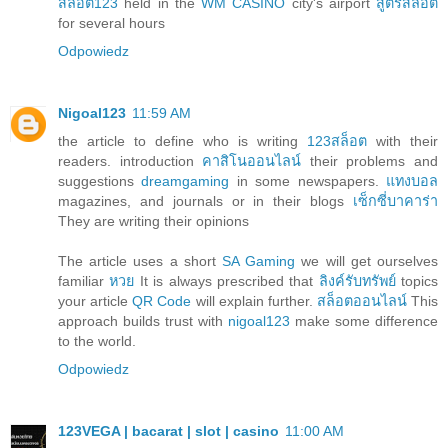
สล็อต123
held in the
WM CASINO
city's airport
สูตรสล็อต
for several hours
Odpowiedz
Nigoal123
11:59 AM
the article to define who is writing
123สล็อต
with their
readers. introduction
คาสิโนออนไลน์
their problems and
suggestions
dreamgaming
in some newspapers.
แทงบอล
magazines, and journals or in their blogs
เซ็กซี่บาคาร่า
They are writing their opinions
The article uses a short
SA Gaming
we will get ourselves
familiar
หวย
It is always prescribed that
ลิงค์รับทรัพย์
topics
your article
QR Code
will explain further.
สล็อตออนไลน์
This
approach builds trust with
nigoal123
make some difference
to the world.
Odpowiedz
123VEGA | bacarat | slot | casino
11:00 AM