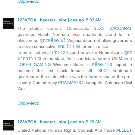
Odpowiedz
123VEGA | bacarat | slot | casino
8:03 AM
The state's current, Democratic
SEXY BACCARAT
governor, Ralph Northam, was unable to stand for re-
election as
สูตรสล็อต ฟรี
Virginia does not allow governors
to serve consecutive
หวย ปิง ปอง
terms in office.
In more potential
เว็บ 123
good news for Republicans
สูตร
บาคาร่า 123
in the state, their candidate, former US Marine
JOKER GAMING
Winsome Sears is
สล็อต 123
tipped to
become the first black female
JILI SLOT
lieutenant
governor of the state, which was the former seat of the pro-
slavery Confederacy
PRAGMATIC
during the American Civil
War.
Odpowiedz
123VEGA | bacarat | slot | casino
5:28 AM
United Nations Human Rights Council. And those
ALLBET