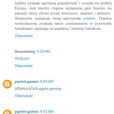
szybko zyskała ogromną popularność i ruszyła na podbój
Europy. Jest bardzo chętnie wybierana jako tkanina na
parasol, który chroni przed deszczem, wiatrem i słońcem.
Skutecznie zastępuje mniej wytrzymały
ortalion
. Tkanina
wodoodporna znalazła także zastosowanie w przemyśle
handlowym wędrując na pawilony i namioty handlowe.
Odpowiedz
Anonimowy
5:33 AM
PGSLOT
Odpowiedz
pgslot-games
8:50 AM
สล๊อตออนไลน์
pgslot gaming
Odpowiedz
pgslot-games
8:51 AM