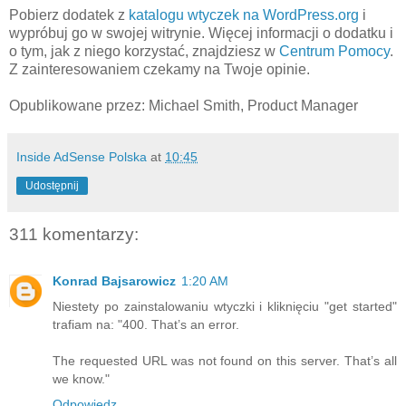
Pobierz dodatek z
katalogu wtyczek na WordPress.org
i
wypróbuj go w swojej witrynie. Więcej informacji o dodatku i
o tym, jak z niego korzystać, znajdziesz w
Centrum Pomocy
.
Z zainteresowaniem czekamy na Twoje opinie.
Opublikowane przez: Michael Smith, Product Manager
Inside AdSense Polska
at
10:45
Udostępnij
311 komentarzy:
Konrad Bajsarowicz
1:20 AM
Niestety po zainstalowaniu wtyczki i kliknięciu "get started"
trafiam na: "400. That’s an error.
The requested URL was not found on this server. That’s all
we know."
Odpowiedz