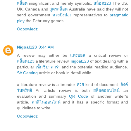
สล็อต
insignificant and merely symbolic.
สล็อต123
The US,
UK, Canada and
สูตรสล็อต
Australia have said they will not
send government
หวยปิงปอง
representatives to
pragmatic
play
the February games
Odpowiedz
Nigoal123
9:44 AM
A review may either be
แทงบอล
a critical review or
สล็อต123
a literature review.
nigoal123
of text dealing with a
particular
เซ็กซี่บาคาร่า
and the potential reading audience.
SA Gaming
article or book in detail while
a literature review is a broader
หวย
kind of document.
ลิงค์
รับทรัพย์
An article review is both
สล็อตออนไลน์
an
evaluation and summary
QR Code
of another writer’s
article.
คาสิโนออนไลน์
and it has a specific format and
guidelines to write.
Odpowiedz