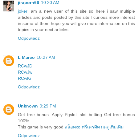
jiraporn66
10:20 AM
joker
I am a new user of this site so here i saw multiple
articles and posts posted by this site,I curious more interest
in some of them hope you will give more information on this
topics in your next articles.
Odpowiedz
L Marco
10:27 AM
RCwJD
RCwJw
RCwKi
Odpowiedz
Unknown
9:29 PM
Get free bonus. Apply Pgslot. slot betting Get free bonus
100%
This game is very good
สล็อตxo ฟรีเครดิต กดดูเพิ่มเติม
Odpowiedz