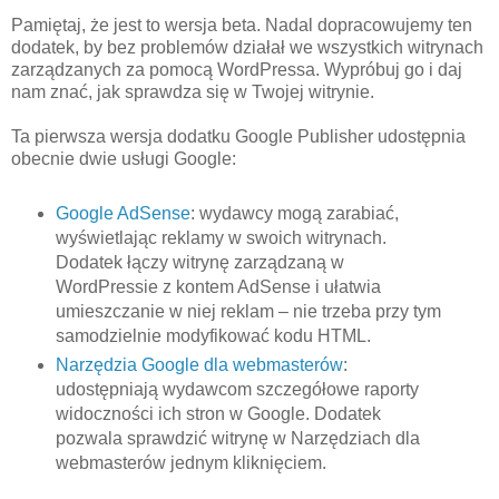
Pamiętaj, że jest to wersja beta. Nadal dopracowujemy ten
dodatek, by bez problemów działał we wszystkich witrynach
zarządzanych za pomocą WordPressa. Wypróbuj go i daj
nam znać, jak sprawdza się w Twojej witrynie.
Ta pierwsza wersja dodatku Google Publisher udostępnia
obecnie dwie usługi Google:
Google AdSense
: wydawcy mogą zarabiać,
wyświetlając reklamy w swoich witrynach.
Dodatek łączy witrynę zarządzaną w
WordPressie z kontem AdSense i ułatwia
umieszczanie w niej reklam – nie trzeba przy tym
samodzielnie modyfikować kodu HTML.
Narzędzia Google dla webmasterów
:
udostępniają wydawcom szczegółowe raporty
widoczności ich stron w Google. Dodatek
pozwala sprawdzić witrynę w Narzędziach dla
webmasterów jednym kliknięciem.