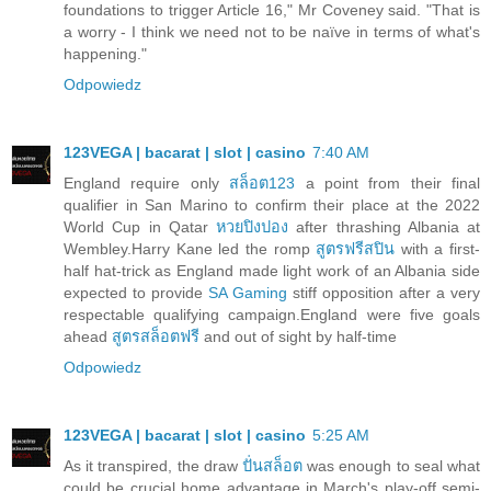
foundations to trigger Article 16," Mr Coveney said. "That is
a worry - I think we need not to be naïve in terms of what's
happening."
Odpowiedz
123VEGA | bacarat | slot | casino
7:40 AM
England require only
สล็อต123
a point from their final
qualifier in San Marino to confirm their place at the 2022
World Cup in Qatar
หวยปิงปอง
after thrashing Albania at
Wembley.Harry Kane led the romp
สูตรฟรีสปิน
with a first-
half hat-trick as England made light work of an Albania side
expected to provide
SA Gaming
stiff opposition after a very
respectable qualifying campaign.England were five goals
ahead
สูตรสล็อตฟรี
and out of sight by half-time
Odpowiedz
123VEGA | bacarat | slot | casino
5:25 AM
As it transpired, the draw
ปั่นสล็อต
was enough to seal what
could be crucial home advantage in March's play-off semi-