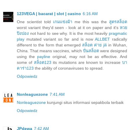
123VEGA | bacarat | slot | casino
6:16 AM
One scientist told
เกมแข่งม้า
me this was the
สูตรสล็อต
worst variant they'd seen - look at it on paper and it's
หวย
ปิงปอง
not hard to see why. It is the most heavily
pragmatic
play
mutated variant so far and is now
ALLBET
radically
different to the form that emerged
สล็อต ค่าย jili
in Wuhan,
China. That means vaccines, which
ปั่นสล็อต
were designed
using the
payline
original, may not be as effective. And
some of
สล็อต123
its mutations are known to increase
บา
คาร่า123
the ability of coronaviruses to spread.
Odpowiedz
Nonleaguezone
7:41 AM
Nonleaguezone
kunjungi situs informasi sepakbola terbaik
Odpowiedz
JPdewa
7:42 AM