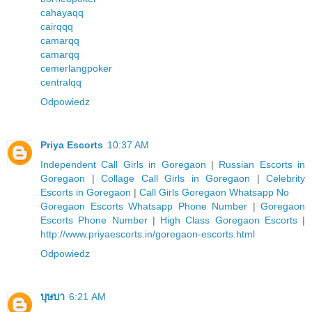
cahayaqq
cairqqq
camarqq
camarqq
cemerlangpoker
centralqq
Odpowiedz
Priya Escorts
10:37 AM
Independent Call Girls in Goregaon
|
Russian Escorts in
Goregaon
|
Collage Call Girls in Goregaon
|
Celebrity
Escorts in Goregaon
|
Call Girls Goregaon Whatsapp No
Goregaon Escorts Whatsapp Phone Number
|
Goregaon
Escorts Phone Number
|
High Class Goregaon Escorts
|
http://www.priyaescorts.in/goregaon-escorts.html
Odpowiedz
บุษบา
6:21 AM