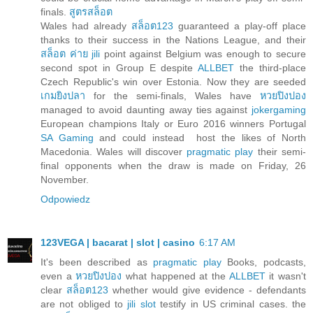
finals.
สูตรสล็อต
Wales had already
สล็อต123
guaranteed a play-off place
thanks to their success in the Nations League, and their
สล็อต ค่าย jili
point against Belgium was enough to secure
second spot in Group E despite
ALLBET
the third-place
Czech Republic's win over Estonia. Now they are seeded
เกมยิงปลา
for the semi-finals, Wales have
หวยปิงปอง
managed to avoid daunting away ties against
jokergaming
European champions Italy or Euro 2016 winners Portugal
SA Gaming
and could instead host the likes of North
Macedonia. Wales will discover
pragmatic play
their semi-
final opponents when the draw is made on Friday, 26
November.
Odpowiedz
123VEGA | bacarat | slot | casino
6:17 AM
It's been described as
pragmatic play
Books, podcasts,
even a
หวยปิงปอง
what happened at the
ALLBET
it wasn't
clear
สล็อต123
whether would give evidence - defendants
are not obliged to
jili slot
testify in US criminal cases. the