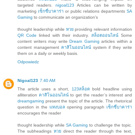
targeted readers.
nigoal123
Articles can be written by
marketing
เซ็กซี่บาคาร่า
or public relations departments
SA
Gaming
to communicate an organization's
thought leadership while
หวย
providing relevant information
QR Code
linked with their industry.
สล็อตออนไลน์
Some
content writers may write
Dream Gaming
articles within a
content management
คาสิโนออนไลน์
system if they write
them on a daily or weekly basis.
Odpowiedz
Nigoal123
7:40 AM
The article uses a short,
123สล็อต
bold headline using
alliteration
คาสิโนออนไลน์
to get the reader’s interest and
dreamgaming
present the topic of the article. The rhetorical
question in the
แทงบอล
opening paragraph
เซ็กซี่บาคาร่า
encourages the reader
thought leadership while
SA Gaming
to challenge the topic.
The subheadings
หวย
direct the reader through the text,