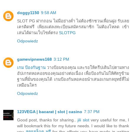
doggy1150
9:58 AM
SLOT PG ฝากถอน ไม่มีอย่างต่ำ ไม่ต้องชักชวนเพื่อนฝูง รับเลย
เครดิดฟรี เพียงแต่ลงทะเบียนสมัครสมาชิก ไม่ต้องโหลด เข้า
เล่นได้ผ่านเว็บไซต์ตรง
SLOTPG
Odpowiedz
gamevipnews168
3:12 PM
เกม ป้องกันฐาน
วางป้อมของคุณ และรอให้ครีปเดินไปตามทาง
อัปเกรดหอคอยของคุณอย่างต่อเนื่อง เพื่อป้องกันไม่ให้ศัตรูข้าม
ฐานที่มั่นของคุณได้ เกมป้องกันหอคอยนำเสนอเกมกลยุทธ์ที่ไม่
เหมือนใคร
Odpowiedz
123VEGA | bacarat | slot | casino
7:37 PM
Good post, thanks for sharing..
jili slot
very useful for me, I
will bookmark this for my future needs. I would like to thank
you
สูตรสล็อต ฟรี
for the efforts you have made in writing