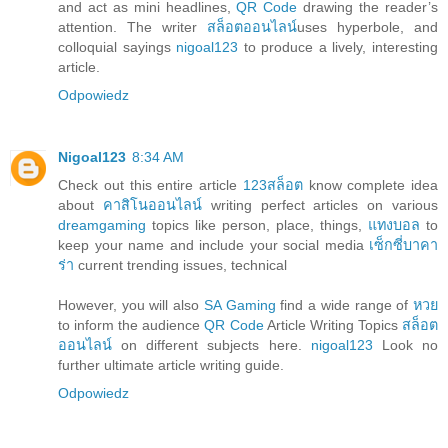
and act as mini headlines,
QR Code
drawing the reader’s
attention. The writer
สล็อตออนไลน์
uses hyperbole, and
colloquial sayings
nigoal123
to produce a lively, interesting
article.
Odpowiedz
Nigoal123
8:34 AM
Check out this entire article
123สล็อต
know complete idea
about
คาสิโนออนไลน์
writing perfect articles on various
dreamgaming
topics like person, place, things,
แทงบอล
to
keep your name and include your social media
เซ็กซี่บาคา
ร่า
current trending issues, technical
However, you will also
SA Gaming
find a wide range of
หวย
to inform the audience
QR Code
Article Writing Topics
สล็อต
ออนไลน์
on different subjects here.
nigoal123
Look no
further ultimate article writing guide.
Odpowiedz