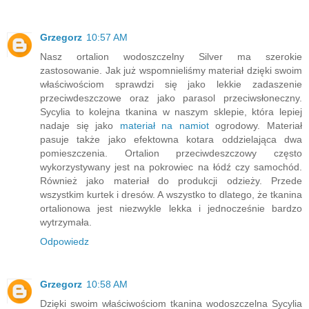
Grzegorz
10:57 AM
Nasz ortalion wodoszczelny Silver ma szerokie
zastosowanie. Jak już wspomnieliśmy materiał dzięki swoim
właściwościom sprawdzi się jako lekkie zadaszenie
przeciwdeszczowe oraz jako parasol przeciwsłoneczny.
Sycylia to kolejna tkanina w naszym sklepie, która lepiej
nadaje się jako
materiał na namiot
ogrodowy. Materiał
pasuje także jako efektowna kotara oddzielająca dwa
pomieszczenia. Ortalion przeciwdeszczowy często
wykorzystywany jest na pokrowiec na łódź czy samochód.
Również jako materiał do produkcji odzieży. Przede
wszystkim kurtek i dresów. A wszystko to dlatego, że tkanina
ortalionowa jest niezwykle lekka i jednocześnie bardzo
wytrzymała.
Odpowiedz
Grzegorz
10:58 AM
Dzięki swoim właściwościom tkanina wodoszczelna Sycylia