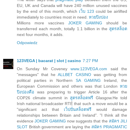
EU, UK and Canada will have 240 million unused vaccines
by the end of this month, which
เว็บ 123
could be airlifted
immediately to countries most in need.
หวยปิงปอง
Millions more vaccines
JOKER GAMING
should be
transferred each month, totally 1.1 billion in the
สูตรสล็อต
next four months, it adds.
Odpowiedz
123VEGA | bacarat | slot | casino
7:27 PM
On Sunday Mr Coveney
www.123VEGA.com
said the
"messages" that he
ALLBET CASINO
was getting from
political parties in Northern
SA GAMING
Ireland, the
European Commission and others was that London
หวย
ปิงปองคือ
was preparing to trigger Article 16 after the
COP26 climate summit in
สูตรสล็อตฟรี
Glasgow.He told
Irish national broadcaster RTÉ that such a move would be a
"significant act that
เว็ปปั่นสล็อตฟรี
would damage
relationships between Britain and Ireland". "I think all the
evidence
JOKER GAMING
now suggests that the
สมัคร JILI
SLOT
British government are laying the
สมัคร PRAGMATIC