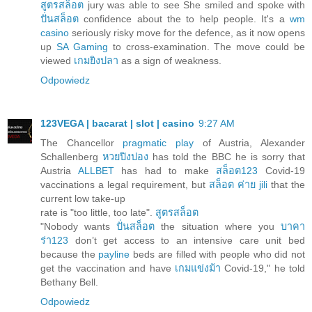
สูตรสล็อต
jury was able to see She smiled and spoke with
ปั่นสล็อต
confidence about the to help people. It's a
wm
casino
seriously risky move for the defence, as it now opens
up
SA Gaming
to cross-examination. The move could be
viewed
เกมยิงปลา
as a sign of weakness.
Odpowiedz
123VEGA | bacarat | slot | casino
9:27 AM
The Chancellor
pragmatic play
of Austria, Alexander
Schallenberg
หวยปิงปอง
has told the BBC he is sorry that
Austria
ALLBET
has had to make
สล็อต123
Covid-19
vaccinations a legal requirement, but
สล็อต ค่าย jili
that the
current low take-up
rate is "too little, too late".
สูตรสล็อต
"Nobody wants
ปั่นสล็อต
the situation where you
บาคา
ร่า123
don’t get access to an intensive care unit bed
because the
payline
beds are filled with people who did not
get the vaccination and have
เกมแข่งม้า
Covid-19," he told
Bethany Bell.
Odpowiedz