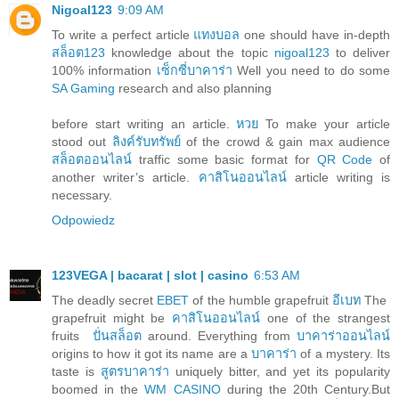
Nigoal123
9:09 AM
To write a perfect article
แทงบอล
one should have in-depth
สล็อต123
knowledge about the topic
nigoal123
to deliver
100% information
เซ็กซี่บาคาร่า
Well you need to do some
SA Gaming
research and also planning
before start writing an article.
หวย
To make your article
stood out
ลิงค์รับทรัพย์
of the crowd & gain max audience
สล็อตออนไลน์
traffic some basic format for
QR Code
of
another writer’s article.
คาสิโนออนไลน์
article writing is
necessary.
Odpowiedz
123VEGA | bacarat | slot | casino
6:53 AM
The deadly secret
EBET
of the humble grapefruit
อีเบท
The
grapefruit might be
คาสิโนออนไลน์
one of the strangest
fruits
ปั่นสล็อต
around. Everything from
บาคาร่าออนไลน์
origins to how it got its name are a
บาคาร่า
of a mystery. Its
taste is
สูตรบาคาร่า
uniquely bitter, and yet its popularity
boomed in the
WM CASINO
during the 20th Century.But