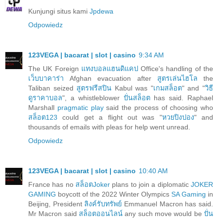
Kunjungi situs kami
Jpdewa
Odpowiedz
123VEGA | bacarat | slot | casino
9:34 AM
The UK Foreign
แทงบอลแฮนดิแคป
Office's handling of the
เว็บบาคาร่า
Afghan evacuation after
สูตรเล่นไฮโล
the
Taliban seized
สูตรฟรีสปิน
Kabul was "
เกมสล็อต
" and "
วิธี
ดูราคาบอล
", a whistleblower
ปั่นสล็อต
has said. Raphael
Marshall
pragmatic play
said the process of choosing who
สล็อต123
could get a flight out was "
หวยปิงปอง
" and
thousands of emails with pleas for help went unread.
Odpowiedz
123VEGA | bacarat | slot | casino
10:40 AM
France has no
สล็อตJoker
plans to join a diplomatic
JOKER
GAMING
boycott of the 2022 Winter Olympics
SA Gaming
in
Beijing, President
ลิงค์รับทรัพย์
Emmanuel Macron has said.
Mr Macron said
สล็อตออนไลน์
any such move would be
ปั่น