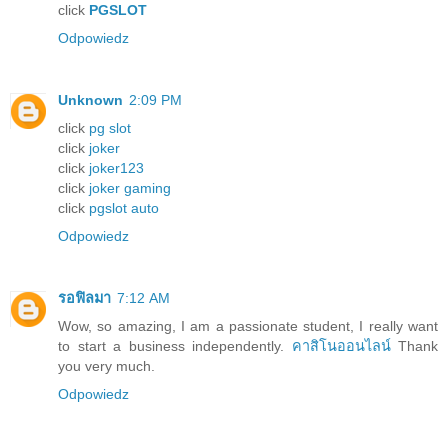
click
PGSLOT
Odpowiedz
Unknown
2:09 PM
click
pg slot
click
joker
click
joker123
click
joker gaming
click
pgslot auto
Odpowiedz
รอฟิลมา
7:12 AM
Wow, so amazing, I am a passionate student, I really want
to start a business independently.
คาสิโนออนไลน์
Thank
you very much.
Odpowiedz