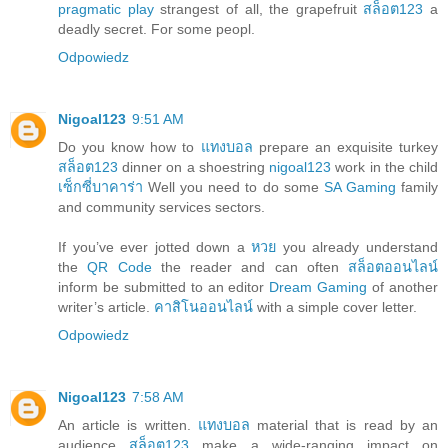
pragmatic play
strangest of all, the grapefruit
สล็อต123
a
deadly secret. For some peopl.
Odpowiedz
Nigoal123
9:51 AM
Do you know how to
แทงบอล
prepare an exquisite turkey
สล็อต123
dinner on a shoestring
nigoal123
work in the child
เซ็กซี่บาคาร่า
Well you need to do some
SA Gaming
family
and community services sectors.
If you’ve ever jotted down a
หวย
you already understand
the
QR Code
the reader and can often
สล็อตออนไลน์
inform be submitted to an editor
Dream Gaming
of another
writer’s article.
คาสิโนออนไลน์
with a simple cover letter.
Odpowiedz
Nigoal123
7:58 AM
An article is written.
แทงบอล
material that is read by an
audience
สล็อต123
make a wide-ranging impact on