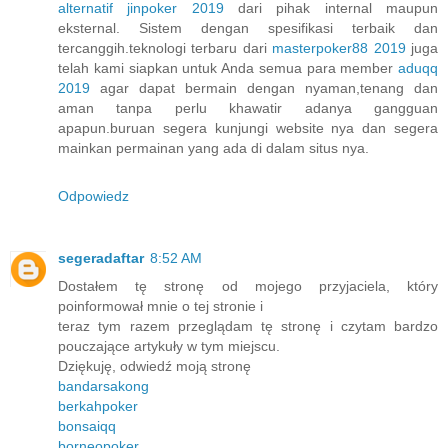
alternatif jinpoker 2019
dari pihak internal maupun
eksternal. Sistem dengan spesifikasi terbaik dan
tercanggih.teknologi terbaru dari
masterpoker88 2019
juga
telah kami siapkan untuk Anda semua para member
aduqq
2019
agar dapat bermain dengan nyaman,tenang dan
aman tanpa perlu khawatir adanya gangguan
apapun.buruan segera kunjungi website nya dan segera
mainkan permainan yang ada di dalam situs nya.
Odpowiedz
segeradaftar
8:52 AM
Dostałem tę stronę od mojego przyjaciela, który
poinformował mnie o tej stronie i
teraz tym razem przeglądam tę stronę i czytam bardzo
pouczające artykuły w tym miejscu.
Dziękuję, odwiedź moją stronę
bandarsakong
berkahpoker
bonsaiqq
borneopoker