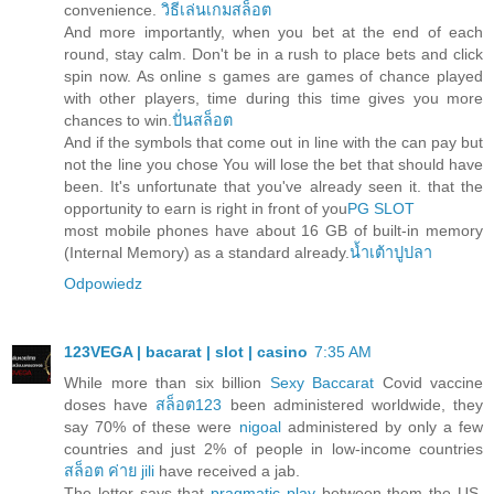
convenience.
วิธีเล่นเกมสล็อต
And more importantly, when you bet at the end of each
round, stay calm. Don't be in a rush to place bets and click
spin now. As online s games are games of chance played
with other players, time during this time gives you more
chances to win.
ปั่นสล็อต
And if the symbols that come out in line with the can pay but
not the line you chose You will lose the bet that should have
been. It's unfortunate that you've already seen it. that the
opportunity to earn is right in front of you
PG SLOT
most mobile phones have about 16 GB of built-in memory
(Internal Memory) as a standard already.
น้ำเต้าปูปลา
Odpowiedz
123VEGA | bacarat | slot | casino
7:35 AM
While more than six billion
Sexy Baccarat
Covid vaccine
doses have
สล็อต123
been administered worldwide, they
say 70% of these were
nigoal
administered by only a few
countries and just 2% of people in low-income countries
สล็อต ค่าย jili
have received a jab.
The letter says that
pragmatic play
between them the US,