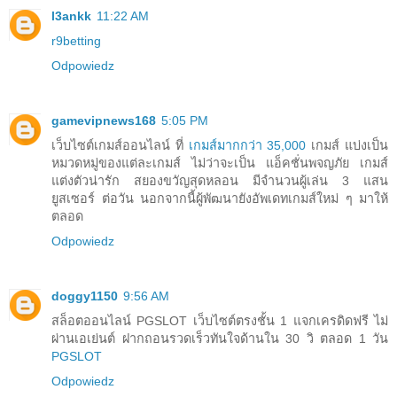
l3ankk
11:22 AM
r9betting
Odpowiedz
gamevipnews168
5:05 PM
เว็บไซต์เกมส์ออนไลน์ ที่
เกมส์มากกว่า 35,000
เกมส์ แบ่งเป็น
หมวดหมู่ของแต่ละเกมส์ ไม่ว่าจะเป็น แอ็คชั่นพจญภัย เกมส์
แต่งตัวน่ารัก สยองขวัญสุดหลอน มีจำนวนผู้เล่น 3 แสน
ยูสเซอร์ ต่อวัน นอกจากนี้ผู้พัฒนายังอัพเดทเกมส์ใหม่ ๆ มาให้
ตลอด
Odpowiedz
doggy1150
9:56 AM
สล็อตออนไลน์ PGSLOT เว็บไซต์ตรงชั้น 1 แจกเครดิดฟรี ไม่
ผ่านเอเย่นต์ ฝากถอนรวดเร็วทันใจด้านใน 30 วิ ตลอด 1 วัน
PGSLOT
Odpowiedz