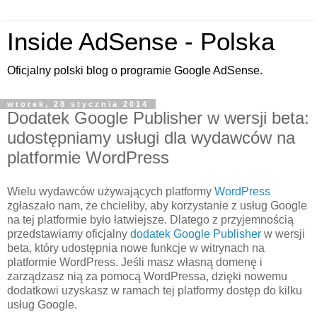
Inside AdSense - Polska
Oficjalny polski blog o programie Google AdSense.
wtorek, 28 stycznia 2014
Dodatek Google Publisher w wersji beta:
udostępniamy usługi dla wydawców na
platformie WordPress
Wielu wydawców używających platformy
WordPress
zgłaszało nam, że chcieliby, aby korzystanie z usług Google
na tej platformie było łatwiejsze. Dlatego z przyjemnością
przedstawiamy oficjalny
dodatek Google Publisher
w wersji
beta, który udostępnia nowe funkcje w witrynach na
platformie WordPress. Jeśli masz własną domenę i
zarządzasz nią za pomocą WordPressa, dzięki nowemu
dodatkowi uzyskasz w ramach tej platformy dostęp do kilku
usług Google.