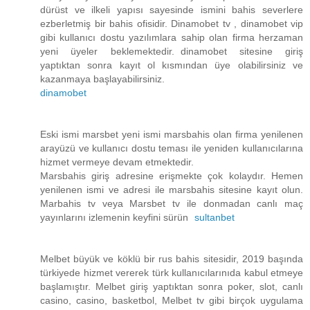
dürüst ve ilkeli yapısı sayesinde ismini bahis severlere
ezberletmiş bir bahis ofisidir. Dinamobet tv , dinamobet vip
gibi kullanıcı dostu yazılımlara sahip olan firma herzaman
yeni üyeler beklemektedir. dinamobet sitesine giriş
yaptıktan sonra kayıt ol kısmından üye olabilirsiniz ve
kazanmaya başlayabilirsiniz.
dinamobet
Eski ismi marsbet yeni ismi marsbahis olan firma yenilenen
arayüzü ve kullanıcı dostu teması ile yeniden kullanıcılarına
hizmet vermeye devam etmektedir.
Marsbahis giriş adresine erişmekte çok kolaydır. Hemen
yenilenen ismi ve adresi ile marsbahis sitesine kayıt olun.
Marbahis tv veya Marsbet tv ile donmadan canlı maç
yayınlarını izlemenin keyfini sürün
sultanbet
Melbet büyük ve köklü bir rus bahis sitesidir, 2019 başında
türkiyede hizmet vererek türk kullanıcılarınıda kabul etmeye
başlamıştır. Melbet giriş yaptıktan sonra poker, slot, canlı
casino, casino, basketbol, Melbet tv gibi birçok uygulama