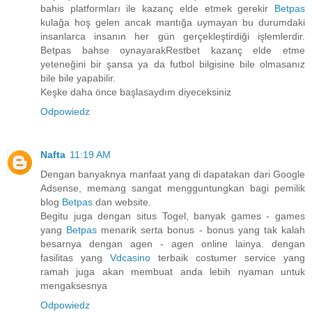
bahis platformları ile kazanç elde etmek gerekir
Betpas
kulağa hoş gelen ancak mantığa uymayan bu durumdaki
insanlarca insanın her gün gerçekleştirdiği işlemlerdir.
Betpas bahse oynayarakRestbet kazanç elde etme
yeteneğini bir şansa ya da futbol bilgisine bile olmasanız
bile bile yapabilir.
Keşke daha önce başlasaydım diyeceksiniz
Odpowiedz
Nafta
11:19 AM
Dengan banyaknya manfaat yang di dapatakan dari Google
Adsense, memang sangat mengguntungkan bagi pemilik
blog
Betpas
dan website.
Begitu juga dengan situs Togel, banyak games - games
yang
Betpas
menarik serta bonus - bonus yang tak kalah
besarnya dengan agen - agen online lainya. dengan
fasilitas yang
Vdcasino
terbaik costumer service yang
ramah juga akan membuat anda lebih nyaman untuk
mengaksesnya
Odpowiedz