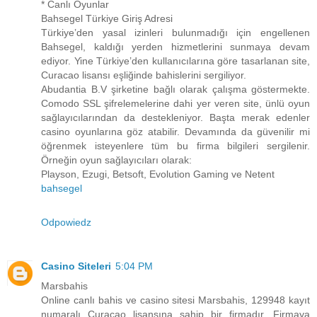
* Canlı Oyunlar
Bahsegel Türkiye Giriş Adresi
Türkiye’den yasal izinleri bulunmadığı için engellenen
Bahsegel, kaldığı yerden hizmetlerini sunmaya devam
ediyor. Yine Türkiye’den kullanıcılarına göre tasarlanan site,
Curacao lisansı eşliğinde bahislerini sergiliyor.
Abudantia B.V şirketine bağlı olarak çalışma göstermekte.
Comodo SSL şifrelemelerine dahi yer veren site, ünlü oyun
sağlayıcılarından da destekleniyor. Başta merak edenler
casino oyunlarına göz atabilir. Devamında da güvenilir mi
öğrenmek isteyenlere tüm bu firma bilgileri sergilenir.
Örneğin oyun sağlayıcıları olarak:
Playson, Ezugi, Betsoft, Evolution Gaming ve Netent
bahsegel
Odpowiedz
Casino Siteleri
5:04 PM
Marsbahis
Online canlı bahis ve casino sitesi Marsbahis, 129948 kayıt
numaralı Curacao lisansına sahip bir firmadır. Firmaya