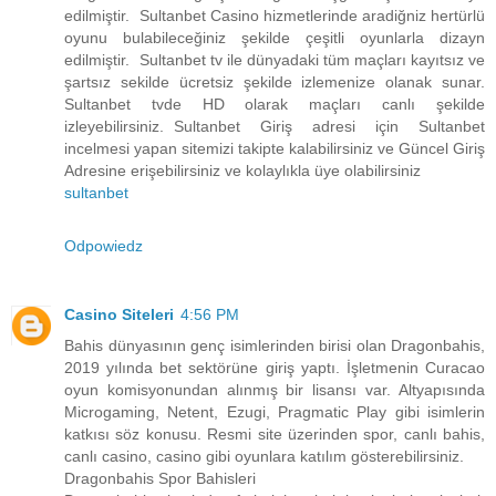
edilmiştir. Sultanbet Casino hizmetlerinde aradiğniz hertürlü
oyunu bulabileceğiniz şekilde çeşitli oyunlarla dizayn
edilmiştir. Sultanbet tv ile dünyadaki tüm maçları kayıtsız ve
şartsız sekilde ücretsiz şekilde izlemenize olanak sunar.
Sultanbet tvde HD olarak maçları canlı şekilde
izleyebilirsiniz. Sultanbet Giriş adresi için Sultanbet
incelmesi yapan sitemizi takipte kalabilirsiniz ve Güncel Giriş
Adresine erişebilirsiniz ve kolaylıkla üye olabilirsiniz
sultanbet
Odpowiedz
Casino Siteleri
4:56 PM
Bahis dünyasının genç isimlerinden birisi olan Dragonbahis,
2019 yılında bet sektörüne giriş yaptı. İşletmenin Curacao
oyun komisyonundan alınmış bir lisansı var. Altyapısında
Microgaming, Netent, Ezugi, Pragmatic Play gibi isimlerin
katkısı söz konusu. Resmi site üzerinden spor, canlı bahis,
canlı casino, casino gibi oyunlara katılım gösterebilirsiniz.
Dragonbahis Spor Bahisleri