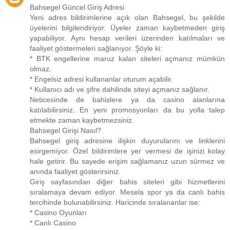
Bahsegel Güncel Giriş Adresi
Yeni adres bildirimlerine açık olan Bahsegel, bu şekilde
üyelerini bilgilendiriyor. Üyeler zaman kaybetmeden giriş
yapabiliyor. Aynı hesap verileri üzerinden katılmaları ve
faaliyet göstermeleri sağlanıyor. Şöyle ki:
* BTK engellerine maruz kalan siteleri açmanız mümkün
olmaz.
* Engelsiz adresi kullananlar oturum açabilir.
* Kullanıcı adı ve şifre dahilinde siteyi açmanız sağlanır.
Neticesinde de bahislere ya da casino alanlarına
katılabilirsiniz. En yeni promosyonları da bu yolla talep
etmekte zaman kaybetmezsiniz.
Bahsegel Girişi Nasıl?
Bahsegel giriş adresine ilişkin duyurularını ve linklerini
esirgemiyor. Özel bildirimlere yer vermesi de işinizi kolay
hale getirir. Bu sayede erişim sağlamanız uzun sürmez ve
anında faaliyet gösterirsiniz.
Giriş sayfasından diğer bahis siteleri gibi hizmetlerini
sıralamaya devam ediyor. Mesela spor ya da canlı bahis
tercihinde bulunabilirsiniz. Haricinde sıralananlar ise:
* Casino Oyunları
* Canlı Casino