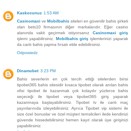
Kaskocunuz
1:53 AM
Casinomaxi
ve
Mobilbahis
siteleri en güvenilir bahis şirketi
olan bets10 firmasının diğer markalarıdır. Eğer casino
alanında vakit geçirmek istiyorsanız
Casinomaxi giriş
işlemi yapabilirsiniz.
Mobilbahis giriş
işlemlerinizi yaparak
da canlı bahis yapma fırsatı elde edebilirsiniz.
Odpowiedz
Dinamobet
3:23 PM
Bahis severlerin en çok tercih ettiği sitelerden birisi
tipobet365 bahis sitesidir kısaca tipobet olarak anılan bahis
ofisi tipobet ile kazanmak çok kolaydır yüzlerce bahis
seçeceği ile tipobet veya tipobet365 giriş yaparak
kazanmaya başlayabilirsiniz. Tipobet tv ile canlı maç
yayınlarınıda izleyebilirsiniz. Ayrıca Tipobet vip sistemi ile
size özel bonuslar ve özel müşteri temsilcileri ilede kendinizi
güvende hissedebilirsiniz hemen kayıt olarak üye girişinizi
yapabilirsiniz.