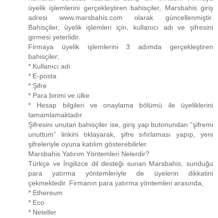
üyelik işlemlerini gerçekleştiren bahisçiler, Marsbahis giriş
adresi www.marsbahis.com olarak güncellenmiştir.
Bahisçiler, üyelik işlemleri için, kullanıcı adı ve şifresini
girmesi yeterlidir.
Firmaya üyelik işlemlerini 3 adımda gerçekleştiren
bahisçiler;
* Kullanıcı adı
* E-posta
* Şifre
* Para birimi ve ülke
* Hesap bilgileri ve onaylama bölümü ile üyeliklerini
tamamlamaktadır.
Şifresini unutan bahisçiler ise, giriş yap butonundan “şifremi
unuttum” linkini tıklayarak, şifre sıfırlaması yapıp, yeni
şifreleriyle oyuna katılım gösterebilirler.
Marsbahis Yatırım Yöntemleri Nelerdir?
Türkçe ve İngilizce dil desteği sunan Marsbahis, sunduğu
para yatırma yöntemleriyle de üyelerin dikkatini
çekmektedir. Firmanın para yatırma yöntemleri arasında;
* Ethereum
* Eco
* Neteller