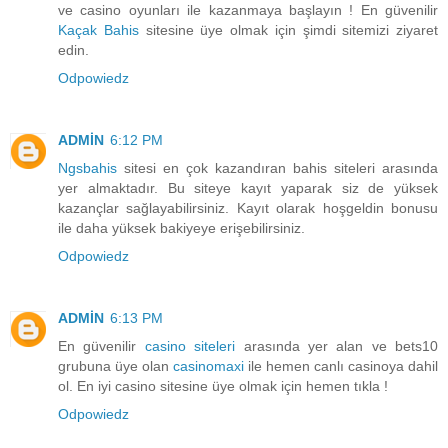
ve casino oyunları ile kazanmaya başlayın ! En güvenilir
Kaçak Bahis
sitesine üye olmak için şimdi sitemizi ziyaret
edin.
Odpowiedz
ADMİN
6:12 PM
Ngsbahis
sitesi en çok kazandıran bahis siteleri arasında
yer almaktadır. Bu siteye kayıt yaparak siz de yüksek
kazançlar sağlayabilirsiniz. Kayıt olarak hoşgeldin bonusu
ile daha yüksek bakiyeye erişebilirsiniz.
Odpowiedz
ADMİN
6:13 PM
En güvenilir
casino siteleri
arasında yer alan ve bets10
grubuna üye olan
casinomaxi
ile hemen canlı casinoya dahil
ol. En iyi casino sitesine üye olmak için hemen tıkla !
Odpowiedz