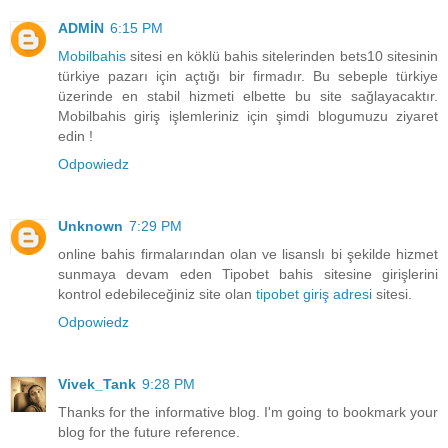
ADMİN
6:15 PM
Mobilbahis
sitesi en köklü bahis sitelerinden bets10 sitesinin
türkiye pazarı için açtığı bir firmadır. Bu sebeple türkiye
üzerinde en stabil hizmeti elbette bu site sağlayacaktır.
Mobilbahis giriş işlemleriniz için şimdi blogumuzu ziyaret
edin !
Odpowiedz
Unknown
7:29 PM
online bahis firmalarından olan ve lisanslı bi şekilde hizmet
sunmaya devam eden Tipobet bahis sitesine girişlerini
kontrol edebileceğiniz site olan
tipobet giriş adresi
sitesi.
Odpowiedz
Vivek_Tank
9:28 PM
Thanks for the informative blog. I'm going to bookmark your
blog for the future reference.