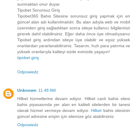
sunmaktan onur duyar.
Tipobet Sorunsuz Giriş
Tipobet365 Bahis Sitesine sorunsuz giriş yapmak için en
güncel alan adı kullanılmalıdır. Bu alan adıyla web ve mobil
üzerinden giriş sağladıktan sonra siteye kullanıcı bilgilerinizi
girerek dahil olabilirsiniz. Eğer daha önce üye olmadıysanız
Tipobet giriş ardından siteye üye olabilir ve eşsiz yüksek
oranlardan yararlanabilirsiniz. Tasarım, hızlı para yatırma ve
yüksek oranlarıyla kaliteyi sizde evinizde yaşayın!
tipobet giriş
Odpowiedz
Unknown
11:48 AM
Hilbet hizmetlerine devam ediyor. Hilbet canlı bahis sitesi
bahis piyasasında yer alan en kaliteli sitelerden bir tanesi
olarak hizmet vermeye devam ediyor.
Hilbet
bahis sitesinin
güncel adresine erişim için sitemize göz atabilirsiniz.
Odpowiedz