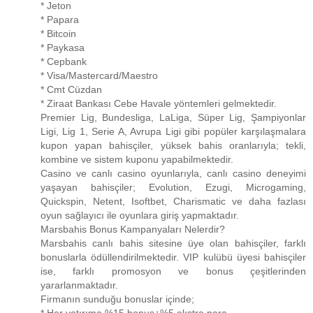
* Jeton
* Papara
* Bitcoin
* Paykasa
* Cepbank
* Visa/Mastercard/Maestro
* Cmt Cüzdan
* Ziraat Bankası Cebe Havale yöntemleri gelmektedir.
Premier Lig, Bundesliga, LaLiga, Süper Lig, Şampiyonlar
Ligi, Lig 1, Serie A, Avrupa Ligi gibi popüler karşılaşmalara
kupon yapan bahisçiler, yüksek bahis oranlarıyla; tekli,
kombine ve sistem kuponu yapabilmektedir.
Casino ve canlı casino oyunlarıyla, canlı casino deneyimi
yaşayan bahisçiler; Evolution, Ezugi, Microgaming,
Quickspin, Netent, Isoftbet, Charismatic ve daha fazlası
oyun sağlayıcı ile oyunlara giriş yapmaktadır.
Marsbahis Bonus Kampanyaları Nelerdir?
Marsbahis canlı bahis sitesine üye olan bahisçiler, farklı
bonuslarla ödüllendirilmektedir. VIP kulübü üyesi bahisçiler
ise, farklı promosyon ve bonus çeşitlerinden
yararlanmaktadır.
Firmanın sunduğu bonuslar içinde;
* Her yatırıma %15 bonus+%5 ekstra para