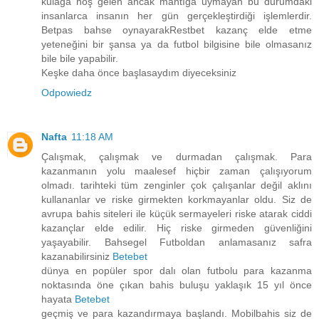
kulağa hoş gelen ancak mantığa uymayan bu durumdaki
insanlarca insanın her gün gerçekleştirdiği işlemlerdir.
Betpas bahse oynayarakRestbet kazanç elde etme
yeteneğini bir şansa ya da futbol bilgisine bile olmasanız
bile bile yapabilir.
Keşke daha önce başlasaydım diyeceksiniz
Odpowiedz
Nafta
11:18 AM
Çalışmak, çalışmak ve durmadan çalışmak. Para
kazanmanın yolu maalesef hiçbir zaman çalışıyorum
olmadı. tarihteki tüm zenginler çok çalışanlar değil aklını
kullananlar ve riske girmekten korkmayanlar oldu. Siz de
avrupa bahis siteleri ile küçük sermayeleri riske atarak ciddi
kazançlar elde edilir. Hiç riske girmeden güvenliğini
yaşayabilir. Bahsegel Futboldan anlamasanız safra
kazanabilirsiniz
Betebet
dünya en popüler spor dalı olan futbolu para kazanma
noktasında öne çıkan bahis buluşu yaklaşık 15 yıl önce
hayata
Betebet
geçmiş ve para kazandırmaya başlandı. Mobilbahis siz de