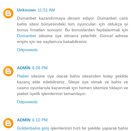
Unknown
11:51 AM
Dumanbet kazandırmaya devam ediyor. Dumanbet canlı
bahis sitesi bünyesindeki tüm oyuncuları için oldukça iyi
bonus fırsatları sunuyor. Bu bonuslardan faydalanmak için
Dumanbet
sitesine üye olmanız yeterlidir. Güncel adrese
erişim için ise sayfamıza bakabilirsiniz.
Odpowiedz
ADMİN
6:08 PM
Piabet
sitesine üye olarak bahis sitesinden kolay şekilde
kazanç elde edebilirsiniz. Siteye üye olmak ve bahis ve
casino oyunlarıyla kazanmak için hemen sitemize tıklayın ve
piabet üyelik işlemlerinizi tamamlayın.
Odpowiedz
ADMİN
6:10 PM
Goldenbahis giriş
işlemlerinizi hızlı bir şekilde yaparak bahis