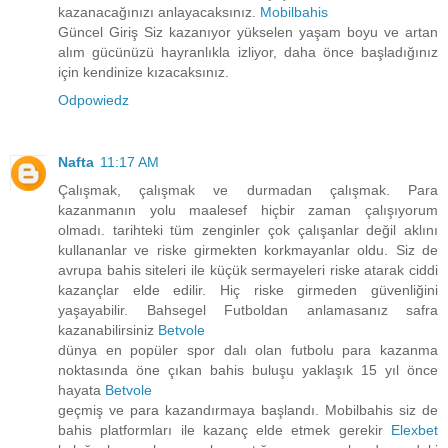
kazanacağınızı anlayacaksınız.
Mobilbahis
Güncel Giriş Siz kazanıyor yükselen yaşam boyu ve artan
alım gücünüzü hayranlıkla izliyor, daha önce başladığınız
için kendinize kızacaksınız.
Odpowiedz
Nafta
11:17 AM
Çalışmak, çalışmak ve durmadan çalışmak. Para
kazanmanın yolu maalesef hiçbir zaman çalışıyorum
olmadı. tarihteki tüm zenginler çok çalışanlar değil aklını
kullananlar ve riske girmekten korkmayanlar oldu. Siz de
avrupa bahis siteleri ile küçük sermayeleri riske atarak ciddi
kazançlar elde edilir. Hiç riske girmeden güvenliğini
yaşayabilir. Bahsegel Futboldan anlamasanız safra
kazanabilirsiniz
Betvole
dünya en popüler spor dalı olan futbolu para kazanma
noktasında öne çıkan bahis buluşu yaklaşık 15 yıl önce
hayata
Betvole
geçmiş ve para kazandırmaya başlandı. Mobilbahis siz de
bahis platformları ile kazanç elde etmek gerekir
Elexbet