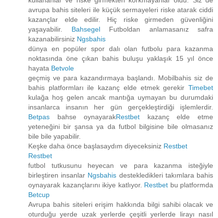
kullananlar ve riske girmekten korkmayanlar oldu. Siz de
avrupa bahis siteleri ile küçük sermayeleri riske atarak ciddi
kazançlar elde edilir. Hiç riske girmeden güvenliğini
yaşayabilir.
Bahsegel
Futboldan anlamasanız safra
kazanabilirsiniz
Ngsbahis
dünya en popüler spor dalı olan futbolu para kazanma
noktasında öne çıkan bahis buluşu yaklaşık 15 yıl önce
hayata
Betvole
geçmiş ve para kazandırmaya başlandı. Mobilbahis siz de
bahis platformları ile kazanç elde etmek gerekir
Timebet
kulağa hoş gelen ancak mantığa uymayan bu durumdaki
insanlarca insanın her gün gerçekleştirdiği işlemlerdir.
Betpas
bahse oynayarak
Restbet
kazanç elde etme
yeteneğini bir şansa ya da futbol bilgisine bile olmasanız
bile bile yapabilir.
Keşke daha önce başlasaydım diyeceksiniz
Restbet
Restbet
futbol tutkusunu heyecan ve para kazanma isteğiyle
birleştiren insanlar
Ngsbahis
destekledikleri takımlara bahis
oynayarak kazançlarını ikiye katlıyor.
Restbet
bu platformda
Betcup
Avrupa bahis siteleri erişim hakkında bilgi sahibi olacak ve
oturduğu yerde uzak yerlerde çeşitli yerlerde lirayı nasıl