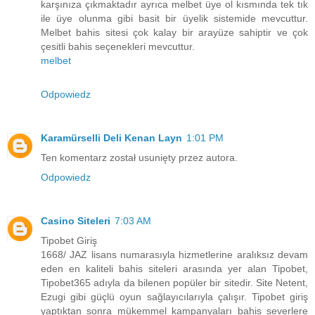
karşınıza çıkmaktadır ayrıca melbet üye ol kısmında tek tık
ile üye olunma gibi basit bir üyelik sistemide mevcuttur.
Melbet bahis sitesi çok kalay bir arayüze sahiptir ve çok
çesitli bahis seçenekleri mevcuttur.
melbet
Odpowiedz
Karamürselli Deli Kenan Layn
1:01 PM
Ten komentarz został usunięty przez autora.
Odpowiedz
Casino Siteleri
7:03 AM
Tipobet Giriş
1668/ JAZ lisans numarasıyla hizmetlerine aralıksız devam
eden en kaliteli bahis siteleri arasında yer alan Tipobet,
Tipobet365 adıyla da bilenen popüler bir sitedir. Site Netent,
Ezugi gibi güçlü oyun sağlayıcılarıyla çalışır. Tipobet giriş
yaptıktan sonra mükemmel kampanyaları bahis severlere