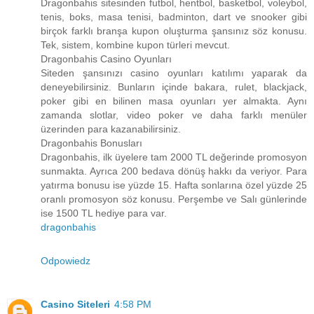
Dragonbahis sitesinden futbol, hentbol, basketbol, voleybol,
tenis, boks, masa tenisi, badminton, dart ve snooker gibi
birçok farklı branşa kupon oluşturma şansınız söz konusu.
Tek, sistem, kombine kupon türleri mevcut.
Dragonbahis Casino Oyunları
Siteden şansınızı casino oyunları katılımı yaparak da
deneyebilirsiniz. Bunların içinde bakara, rulet, blackjack,
poker gibi en bilinen masa oyunları yer almakta. Aynı
zamanda slotlar, video poker ve daha farklı menüler
üzerinden para kazanabilirsiniz.
Dragonbahis Bonusları
Dragonbahis, ilk üyelere tam 2000 TL değerinde promosyon
sunmakta. Ayrıca 200 bedava dönüş hakkı da veriyor. Para
yatırma bonusu ise yüzde 15. Hafta sonlarına özel yüzde 25
oranlı promosyon söz konusu. Perşembe ve Salı günlerinde
ise 1500 TL hediye para var.
dragonbahis
Odpowiedz
Casino Siteleri
4:58 PM