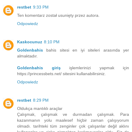
restbet
9:33 PM
Ten komentarz został usunięty przez autora.
Odpowiedz
Kaskocunuz
8:10 PM
Goldenbahis
bahis sitesi en iyi siteleri arasında yer
almaktadır.
Goldenbahis giriş
işlemlerinizi yapmak için
https://princessbets.net/ sitesini kullanabilirsiniz.
Odpowiedz
restbet
8:29 PM
Oldukça mantıklı araçlar
Çalışmak, çalışmak ve durmadan çalışmak. Para
kazanmanın yolu maalesef hiçbir zaman çalışıyorum
olmadı.
tarihteki tüm zenginler çok çalışanlar değil aklını