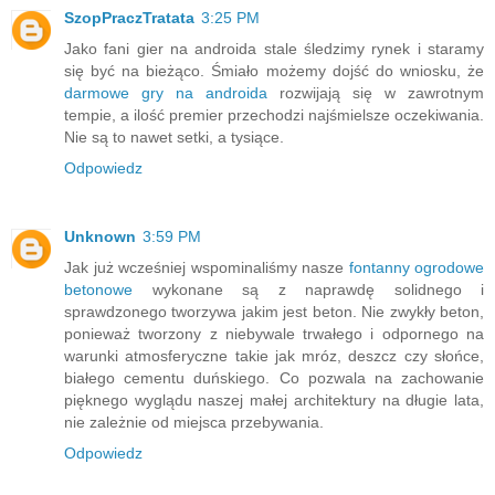
SzopPraczTratata
3:25 PM
Jako fani gier na androida stale śledzimy rynek i staramy
się być na bieżąco. Śmiało możemy dojść do wniosku, że
darmowe gry na androida
rozwijają się w zawrotnym
tempie, a ilość premier przechodzi najśmielsze oczekiwania.
Nie są to nawet setki, a tysiące.
Odpowiedz
Unknown
3:59 PM
Jak już wcześniej wspominaliśmy nasze
fontanny ogrodowe
betonowe
wykonane są z naprawdę solidnego i
sprawdzonego tworzywa jakim jest beton. Nie zwykły beton,
ponieważ tworzony z niebywale trwałego i odpornego na
warunki atmosferyczne takie jak mróz, deszcz czy słońce,
białego cementu duńskiego. Co pozwala na zachowanie
pięknego wyglądu naszej małej architektury na długie lata,
nie zależnie od miejsca przebywania.
Odpowiedz