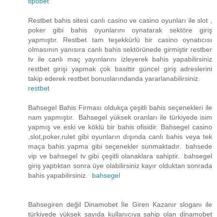
tipobet
Restbet bahis sitesi canlı casino ve casino oyunları ile slot ,
poker gibi bahis oyunlarını oynatarak sektöre giriş
yapmıştır. Restbet tam teşekkürlü bir casino oynatıcısı
olmasının yanısıra canlı bahis sektörünede girmiştir restber
tv ile canlı maç yayınlarını izleyerek bahis yapabilirsiniz
restbet girişi yapmak çok basittir güncel giriş adreslerini
takip ederek restbet bonuslarındanda yararlanabilirsiniz.
restbet
Bahsegel Bahis Firması oldukça çeşitli bahis seçenekleri ile
nam yapmıştır. Bahsegel yüksek oranları ile türkiyede isim
yapmış ve eski ve köklü bir bahis ofisidir. Bahsegel casino
,slot,poker,rulet gibi oyunların dışında canlı bahis veya tek
maça bahis yapma gibi seçenekler sunmaktadır. bahsede
vip ve bahsegel tv gibi çeşitli olanaklara sahiptir. bahsegel
giriş yaptıktan sonra üye olabilirsiniz kayır olduktan sonrada
bahis yapabilirsiniz.
bahsegel
Bahsegiren değil Dinamobet İle Giren Kazanır sloganı ile
türkiyede yüksek sayıda kullanıcıya sahip olan dinamobet