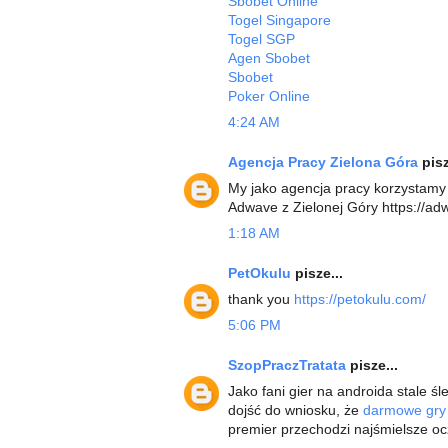
Sbobet Online
Togel Singapore
Togel SGP
Agen Sbobet
Sbobet
Poker Online
4:24 AM
Agencja Pracy Zielona Góra
pisz
My jako agencja pracy korzystamy
Adwave z Zielonej Góry https://ad
1:18 AM
PetOkulu
pisze...
thank you
https://petokulu.com/
5:06 PM
SzopPraczTratata
pisze...
Jako fani gier na androida stale 
dojść do wniosku, że
darmowe gry
premier przechodzi najśmielsze ocz