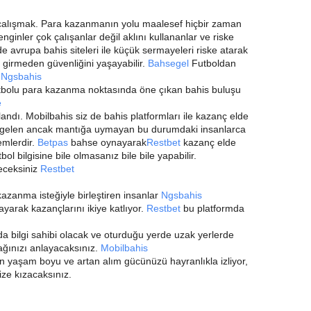
alışmak. Para kazanmanın yolu maalesef hiçbir zaman
enginler çok çalışanlar değil aklını kullananlar ve riske
 avrupa bahis siteleri ile küçük sermayeleri riske atarak
ke girmeden güvenliğini yaşayabilir.
Bahsegel
Futboldan
z
Ngsbahis
utbolu para kazanma noktasında öne çıkan bahis buluşu
e
dı. Mobilbahis siz de bahis platformları ile kazanç elde
gelen ancak mantığa uymayan bu durumdaki insanlarca
emlerdir.
Betpas
bahse oynayarak
Restbet
kazanç elde
ol bilgisine bile olmasanız bile bile yapabilir.
eceksiniz
Restbet
azanma isteğiyle birleştiren insanlar
Ngsbahis
ayarak kazançlarını ikiye katlıyor.
Restbet
bu platformda
da bilgi sahibi olacak ve oturduğu yerde uzak yerlerde
cağınızı anlayacaksınız.
Mobilbahis
n yaşam boyu ve artan alım gücünüzü hayranlıkla izliyor,
ize kızacaksınız.