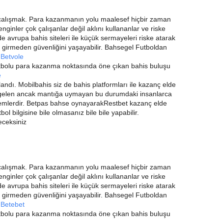
alışmak. Para kazanmanın yolu maalesef hiçbir zaman
nginler çok çalışanlar değil aklını kullananlar ve riske
 avrupa bahis siteleri ile küçük sermayeleri riske atarak
ske girmeden güvenliğini yaşayabilir. Bahsegel Futboldan
z
Betvole
utbolu para kazanma noktasında öne çıkan bahis buluşu
e
dı. Mobilbahis siz de bahis platformları ile kazanç elde
gelen ancak mantığa uymayan bu durumdaki insanlarca
şlemlerdir. Betpas bahse oynayarakRestbet kazanç elde
ol bilgisine bile olmasanız bile bile yapabilir.
ceksiniz
alışmak. Para kazanmanın yolu maalesef hiçbir zaman
nginler çok çalışanlar değil aklını kullananlar ve riske
 avrupa bahis siteleri ile küçük sermayeleri riske atarak
ske girmeden güvenliğini yaşayabilir. Bahsegel Futboldan
z
Betebet
utbolu para kazanma noktasında öne çıkan bahis buluşu