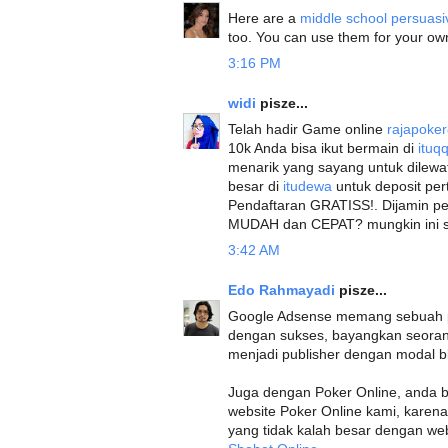
Here are a
middle school persuasi
too. You can use them for your ow
3:16 PM
widi
pisze...
Telah hadir Game online
rajapoke
10k Anda bisa ikut bermain di
ituq
menarik yang sayang untuk dilewat
besar di
itudewa
untuk deposit per
Pendaftaran GRATISS!. Dijamin p
MUDAH dan CEPAT? mungkin ini sol
3:42 AM
Edo Rahmayadi
pisze...
Google Adsense memang sebuah pr
dengan sukses, bayangkan seora
menjadi publisher dengan modal bl
Juga dengan Poker Online, anda 
website Poker Online kami, kare
yang tidak kalah besar dengan web