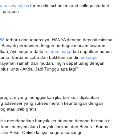
ve essay topics
for middle schoolers and college student
n purpose.
r88
terbaru dan tepercaya, HANYA dengan deposit minimal
q
Banyak permainan dengan berbagai macam tawaran
kan, Ayo segera daftar di
dominoqq
dan dapatkan bonus
tama. Buruann coba dan buktikan sendiri
pokerqiu
elayanan ramah dan mudah. Ingin dapat uang dengan
usi untuk Anda. Jadi Tunggu apa lagi?
ogram yang menggiurkan jika berhasil dijalankan
ng adsenser yang sukses meraih keuntungan dengan
og atau web gratis
bisa mendapatkan banyak keuntungan dengan bermain di
na kami menyediakan banyak Jackpot dan Bonus - Bonus
site Poker Online lainya, segera kunjungi