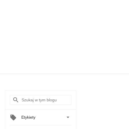

Etykiety