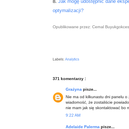
8.
Jak mogę udostępnić dane ekspe
optymalizacji?
Opublikowane przez: Cemal Buyukgokcesu,
Labels:
Analytics
371 komentarzy :
Grażyna
pisze...
Nie ma od kilkunastu dni panelu o 
wiadomość, że zostaliście powiadom
nie mam jak się skontaktować bo ni
9:22 AM
Adelaide Palerma
pisze...