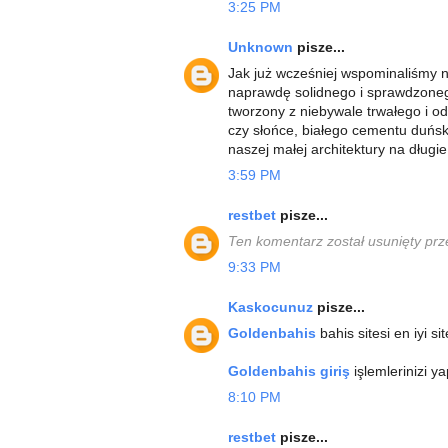
3:25 PM
Unknown
pisze...
Jak już wcześniej wspominaliśmy
naprawdę solidnego i sprawdzonego
tworzony z niebywale trwałego i o
czy słońce, białego cementu duńs
naszej małej architektury na długie
3:59 PM
restbet
pisze...
Ten komentarz został usunięty prz
9:33 PM
Kaskocunuz
pisze...
Goldenbahis
bahis sitesi en iyi si
Goldenbahis giriş
işlemlerinizi ya
8:10 PM
restbet
pisze...