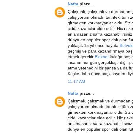
Nafta
pisze...
Çalışmak, çalışmak ve durmadan ç
çalışıyorum olmadı. tarihteki tüm ze
girmekten korkmayanlar oldu. Siz de
ciddi kazançlar elde edilir. Hiç ri
anlamasanız safra kazanabilirsini
dünya en popüler spor dalı olan f
yaklaşık 15 yıl önce hayata
Betvol
geçmiş ve para kazandırmaya başlan
etmek gerekir
Elexbet
kulağa hoş 
insanın her gün gerçekleştirdiği i
etme yeteneğini bir şansa ya da futb
Keşke daha önce başlasaydım diye
11:17 AM
Nafta
pisze...
Çalışmak, çalışmak ve durmadan ç
çalışıyorum olmadı. tarihteki tüm ze
girmekten korkmayanlar oldu. Siz de
ciddi kazançlar elde edilir. Hiç ri
anlamasanız safra kazanabilirsini
dünya en popüler spor dalı olan f