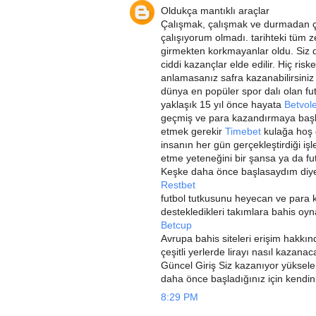
Oldukça mantıklı araçlar
Çalışmak, çalışmak ve durmadan ç
çalışıyorum olmadı.
tarihteki tüm z
girmekten korkmayanlar oldu. Siz de
ciddi kazançlar elde edilir. Hiç ris
anlamasanız safra kazanabilirsini
dünya en popüler spor dalı olan f
yaklaşık 15 yıl önce hayata
Betvol
geçmiş ve para kazandırmaya başlan
etmek gerekir
Timebet
kulağa hoş 
insanın her gün gerçekleştirdiği işl
etme yeteneğini bir şansa ya da futb
Keşke daha önce başlasaydım diy
Restbet
futbol tutkusunu heyecan ve para k
destekledikleri takımlara bahis oyn
Betcup
Avrupa bahis siteleri erişim hakkın
çeşitli yerlerde lirayı nasıl kazana
Güncel Giriş Siz kazanıyor yüksele
daha önce başladığınız için kendin
8:29 PM