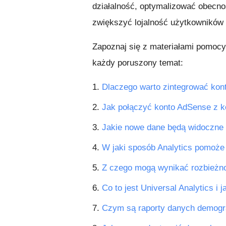
działalność, optymalizować obecno
zwiększyć lojalność użytkowników i
Zapoznaj się z materiałami pomocy
każdy poruszony temat:
1.
Dlaczego warto zintegrować kont
2.
Jak połączyć konto AdSense z k
3.
Jakie nowe dane będą widoczne 
4.
W jaki sposób Analytics pomoż
5.
Z czego mogą wynikać rozbieżno
6.
Co to jest Universal Analytics i 
7.
Czym są raporty danych demogra