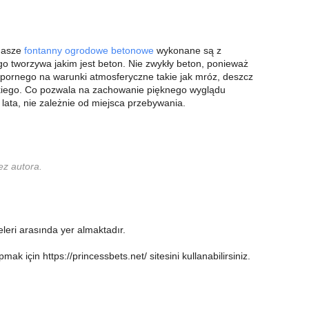
 nasze
fontanny ogrodowe betonowe
wykonane są z
 tworzywa jakim jest beton. Nie zwykły beton, ponieważ
dpornego na warunki atmosferyczne takie jak mróz, deszcz
kiego. Co pozwala na zachowanie pięknego wyglądu
 lata, nie zależnie od miejsca przebywania.
ez autora.
teleri arasında yer almaktadır.
pmak için https://princessbets.net/ sitesini kullanabilirsiniz.