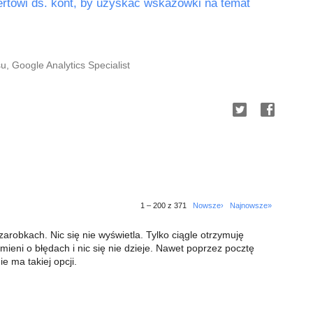
rtowi ds. kont, by uzyskać wskazówki na temat
 Google Analytics Specialist
1 – 200 z 371
Nowsze›
Najnowsze»
zarobkach. Nic się nie wyświetla. Tylko ciągle otrzymuję
ieni o błędach i nic się nie dzieje. Nawet poprzez pocztę
e ma takiej opcji.